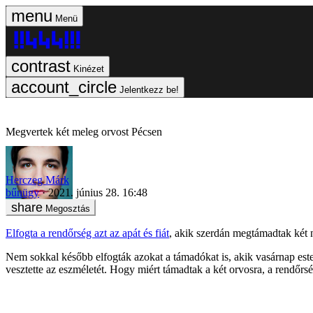
Menü
Kinézet
Jelentkezz be!
Megvertek két meleg orvost Pécsen
Herczeg Márk
bűnügy
2021. június 28. 16:48
Megosztás
Elfogta a rendőrség azt az apát és fiát
, akik szerdán megtámadtak két n
Nem sokkal később elfogták azokat a támadókat is, akik vasárnap est
vesztette az eszméletét. Hogy miért támadtak a két orvosra, a rendőrsé