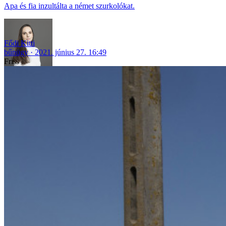
Apa és fia inzultálta a német szurkolókat.
Fődi Kitti
bűnügy
2021. június 27. 16:49
Friss