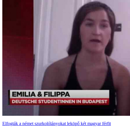
Elfogták a német szurkolólányokat leköpő két magyar férfit