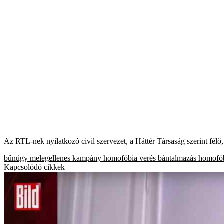
Az RTL-nek nyilatkozó civil szervezet, a Háttér Társaság szerint félő
bűnügy
melegellenes kampány
homofóbia
verés
bántalmazás
homofób
Kapcsolódó cikkek