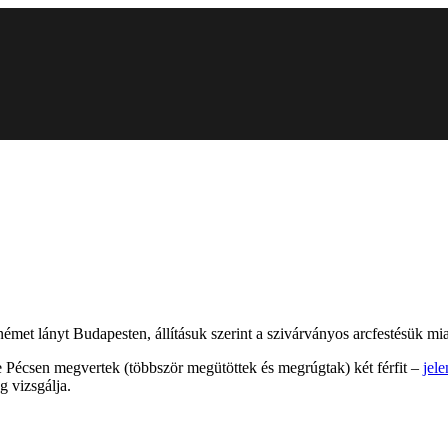
émet lányt Budapesten, állításuk szerint a szivárványos arcfestésük mia
e Pécsen megvertek (többször megütöttek és megrúgtak) két férfit –
jele
g vizsgálja.