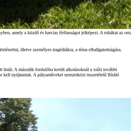
ényben, amely a küzdő és harcias férfiasságot jelképezi. A ruhákat az o
rténelmi, illetve személyes tragédiákra, a téma elhallgatottságára,
t listát. A második fordulóba került alkotásoknál a zsűri további
 be kell nyújtaniuk. A pályaműveket nemzetközi összetételű Bíráló