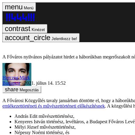
Menü
Kinézet
Jelentkezz be!
A Főváros nyilvános pályázatot hirdet a háborúkban megerőszakolt nő
Herczeg Márk
Budapest
2021. július 14. 15:52
Megosztás
A Fővárosi Közgyűlés tavaly januárban döntötte el, hogy a háborúkba
emlékezettörténeti és művészettörténeti előkészítésnek
. A közgyűlési h
András Edit művészettörténész,
Kenyeres István történész, levéltáros, a Budapest Főváros Levél
Mélyi József művészettörténész,
Népessy Noémi történész, és