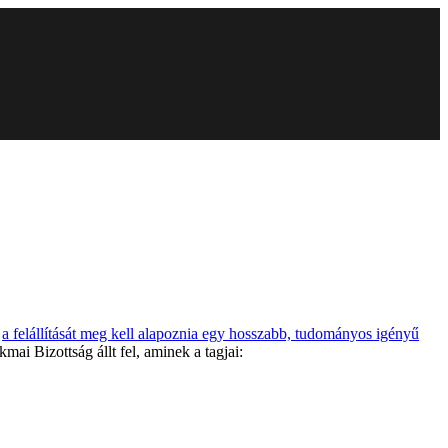
s
a felállítását meg kell alapoznia egy hosszabb, tudományos igényű
mai Bizottság állt fel, aminek a tagjai: