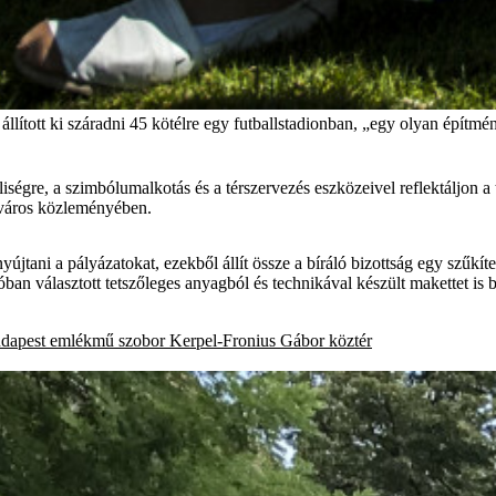
llított ki száradni 45 kötélre egy futballstadionban, „egy olyan építm
égre, a szimbólumalkotás és a térszervezés eszközeivel reflektáljon a tö
Főváros közleményében.
jtani a pályázatokat, ezekből állít össze a bíráló bizottság egy szűkítet
ban választott tetszőleges anyagból és technikával készült makettet is
dapest
emlékmű
szobor
Kerpel-Fronius Gábor
köztér