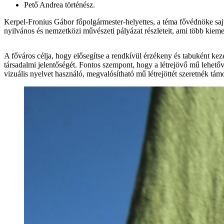
Pető Andrea történész.
Kerpel-Fronius Gábor főpolgármester-helyettes, a téma fővédnöke saj
nyilvános és nemzetközi művészeti pályázat részleteit, ami több kieme
A főváros célja, hogy elősegítse a rendkívül érzékeny és tabuként keze
társadalmi jelentőségét. Fontos szempont, hogy a létrejövő mű lehetőv
vizuális nyelvet használó, megvalósítható mű létrejöttét szeretnék támo