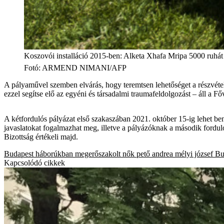
Koszovói installáció 2015-ben: Alketa Xhafa Mripa 5000 ruhát á
Fotó
:
ARMEND NIMANI/AFP
A pályaművel szemben elvárás, hogy teremtsen lehetőséget a részvételis
ezzel segítse elő az egyéni és társadalmi traumafeldolgozást – áll a 
A kétfordulós pályázat első szakaszában 2021. október 15-ig lehet benyú
javaslatokat fogalmazhat meg, illetve a pályázóknak a második forduló
Bizottság értékeli majd.
Budapest
háborúkban megerőszakolt nők
pető andrea
mélyi józsef
Bu
Kapcsolódó cikkek