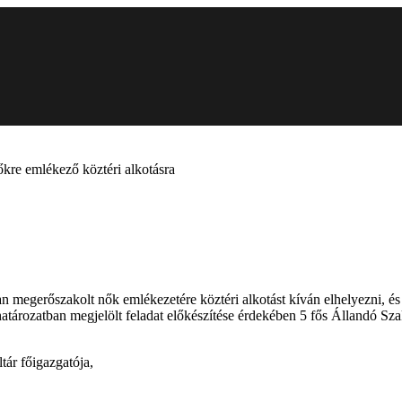
kre emlékező köztéri alkotásra
n megerőszakolt nők emlékezetére köztéri alkotást kíván elhelyezni, é
atározatban megjelölt feladat előkészítése érdekében 5 fős Állandó Szak
tár főigazgatója,