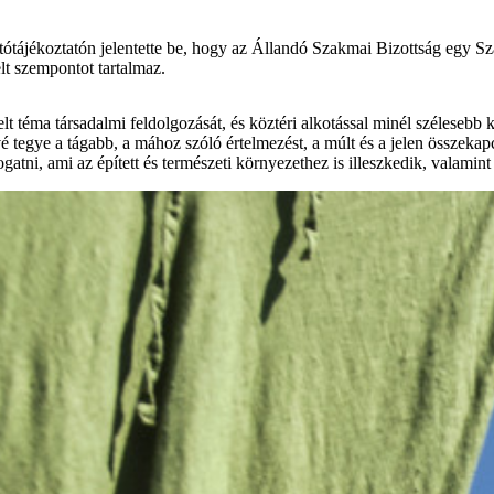
tótájékoztatón jelentette be, hogy az Állandó Szakmai Bizottság egy S
lt szempontot tartalmaz.
lt téma társadalmi feldolgozását, és köztéri alkotással minél szélesebb
é tegye a tágabb, a mához szóló értelmezést, a múlt és a jelen összekap
gatni, ami az épített és természeti környezethez is illeszkedik, valamin