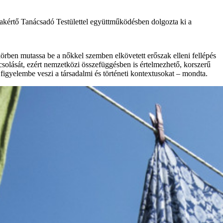
zakértő Tanácsadó Testülettel együttműködésben dolgozta ki a
 körben mutassa be a nőkkel szemben elkövetett erőszak elleni fellépés
csolását, ezért nemzetközi összefüggésben is értelmezhető, korszerű
t figyelembe veszi a társadalmi és történeti kontextusokat – mondta.