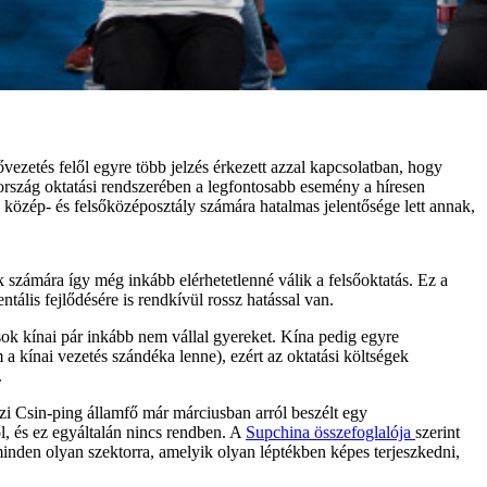
vezetés felől egyre több jelzés érkezett azzal kapcsolatban, hogy
ország oktatási rendszerében a legfontosabb esemény a híresen
 közép- és felsőközéposztály számára hatalmas jelentősége lett annak,
számára így még inkább elérhetetlenné válik a felsőoktatás. Ez a
ntális fejlődésére is rendkívül rossz hatással van.
sok kínai pár inkább nem vállal gyereket. Kína pedig egyre
 kínai vezetés szándéka lenne), ezért az oktatási költségek
.
zi Csin-ping államfő már márciusban arról beszélt egy
l, és ez egyáltalán nincs rendben. A
Supchina összefoglalója
szerint
inden olyan szektorra, amelyik olyan léptékben képes terjeszkedni,