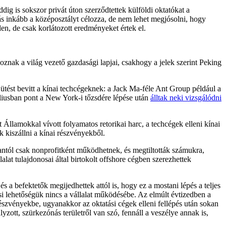
dig is sokszor privát úton szerződtettek külföldi oktatókat a
s inkább a középosztályt célozza, de nem lehet megjósolni, hogy
en, de csak korlátozott eredményeket értek el.
nak a világ vezető gazdasági lapjai, csakhogy a jelek szerint Peking
ütést bevitt a kínai techcégeknek: a Jack Ma-féle Ant Group például a
úliusban pont a New York-i tőzsdére lépése után
álltak neki vizsgálódni
 Államokkal vívott folyamatos retorikai harc, a techcégek elleni kínai
ek kiszállni a kínai részvényekből.
tantól csak nonprofitként működhetnek, és megtiltották számukra,
at tulajdonosai által birtokolt offshore cégben szerezhettek
a befektetők megijedhettek attól is, hogy ez a mostani lépés a teljes
ási lehetőségük nincs a vállalat működésébe. Az elmúlt évtizedben a
részvényekbe, ugyanakkor az oktatási cégek elleni fellépés után sokan
zott, szürkezónás területről van szó, fennáll a veszélye annak is,