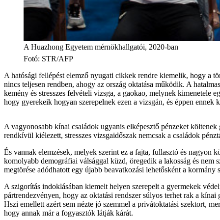
A Huazhong Egyetem mérnökhallgatói, 2020-ban
Fotó
:
STR/AFP
A hatósági fellépést elemző nyugati cikkek rendre kiemelik, hogy a tö
nincs teljesen rendben, ahogy az ország oktatása működik. A hatalmas
kemény és stresszes felvételi vizsga, a gaokao, melynek kimenetele e
hogy gyerekeik hogyan szerepelnek ezen a vizsgán, és éppen ennek k
A vagyonosabb kínai családok ugyanis elképesztő pénzeket költenek g
rendkívül kiélezett, stresszes vizsgaidőszak nemcsak a családok pénztár
És vannak elemzések, melyek szerint ez a fajta, fullasztó és nagyon k
komolyabb demográfiai válsággal küzd, öregedik a lakosság és nem sz
megtörése adódhatott egy újabb beavatkozási lehetősként a kormány s
A szigorítás indoklásában kiemelt helyen szerepelt a gyermekek védel
pártrendezvényen, hogy az oktatási rendszer súlyos terhet rak a kínai
Hszi emellett azért sem nézte jó szemmel a privátoktatási szektort, mer
hogy annak már a fogyasztók látják kárát.