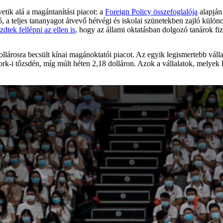
etik alá a magántanítási piacot: a
Foreign Policy összefoglalója
alapján
ítő, a teljes tananyagot átvevő hétvégi és iskolai szünetekben zajló külön
zdtek fellépni az ellen is
, hogy az állami oktatásban dolgozó tanárok fize
ollárosra becsült kínai magánoktatói piacot. Az egyik legismertebb váll
k-i tőzsdén, míg múlt héten 2,18 dolláron. Azok a vállalatok, melyek kü