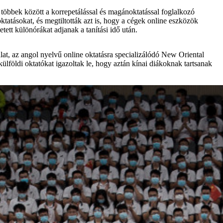
 többek között a korrepetálással és magánoktatással foglalkozó
oktatásokat, és megtiltották azt is, hogy a cégek online eszközök
tett különórákat adjanak a tanítási idő után.
alat, az angol nyelvű online oktatásra specializálódó New Oriental
lföldi oktatókat igazoltak le, hogy aztán kínai diákoknak tartsanak