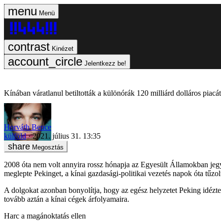
Menü
Kinézet
Jelentkezz be!
Kínában váratlanul betiltották a különórák 120 milliárd dolláros piac
Horváth Bence
külföld
2021. július 31. 13:35
Megosztás
2008 óta nem volt annyira rossz hónapja az Egyesült Államokban jegyze
meglepte Pekinget, a kínai gazdasági-politikai vezetés napok óta tűz
A dolgokat azonban bonyolítja, hogy az egész helyzetet Peking idézte e
tovább aztán a kínai cégek árfolyamaira.
Harc a magánoktatás ellen