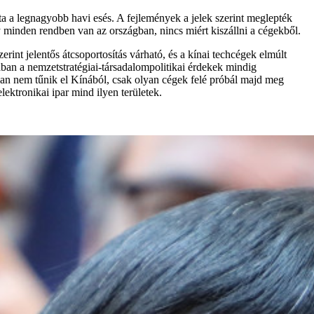
ta a legnagyobb havi esés. A fejlemények a jelek szerint meglepték
gy minden rendben van az országban, nincs miért kiszállni a cégekből.
int jelentős átcsoportosítás várható, és a kínai techcégek elmúlt
ában a nemzetstratégiai-társadalompolitikai érdekek mindig
yan nem tűnik el Kínából, csak olyan cégek felé próbál majd meg
ektronikai ipar mind ilyen területek.