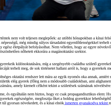
rténtek nem volt teljesen meglepőek: az utóbbi hónapokban a kínai felső
 népességű, még mindig súlyos társadalmi egyenlőtlenségekkel terhelt 
gy egész életpályát befolyásolhat. Nem véletlen, hogy az egyre növekvő
öszönhetően nőhetett ekkorára a magánoktatási szektor.
yerekeik különoktatására, míg a szegényebb családba születő gyerekek 
cáját terheli meg, de sok történetet hallani arról is, hogy a gyerekek me
öltséges oktatási rendszer lett mára az egyik nyomós oka annak, amiért 
ületik elég gyerek (főleg nem a módosabb családokban, ami alighanem a
zámára, amely kiemelt célként tekint a születések számának növelésére
me, és egyáltalán nem biztos, hogy ez csak propagandisztikus elem: Hs
 gyerekek egészségére, megfosztja őket a boldog gyerekkor lehetőségétő
t túl gyorsan növekedett, és a kínai elnök
ismerten gyanakodva tekint
m