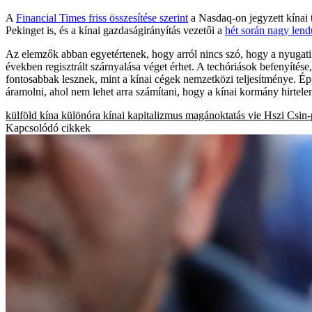
A
Financial Times friss összesítése szerint
a Nasdaq-on jegyzett kínai 
Pekinget is, és a kínai gazdaságirányítás vezetői a
hét során nagy lend
Az elemzők abban egyetértenek, hogy arról nincs szó, hogy a nyugati t
években regisztrált szárnyalása véget érhet. A techóriások befenyítés
fontosabbak lesznek, mint a kínai cégek nemzetközi teljesítménye. Ép
áramolni, ahol nem lehet arra számítani, hogy a kínai kormány hirtelen
külföld
kína
különóra
kínai kapitalizmus
magánoktatás
vie
Hszi Csin-
Kapcsolódó cikkek