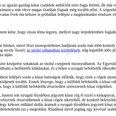
s az igazán gazdag kínai családok ambícióit nem fogja letörni, ők már ed
maximum a már eleve magas óradíjak fognak még tovább nőni. A szigorítá
as évek óta kétszer is próbáltak fellépni a magánoktatási rendszer ell
em kéne, hogy olyan téma legyen, mellyel nagy terjedelemben foglalkoz
i híreket, mivel Hszi monopolellenes hadjárata során már több komoly 
g tavaly ősszel,
az utolsó pillanatban közbelépett
, míg legutóbb idén j
za táján.
ektor kisöprése sokaknak az utolsó cseppnek bizonyulhatott. Az Egyesült
nthatta a befektetői kilátásokat, és a héten a nyugati befektetők elkezdt
mbeni fellépés során a kínai hatóságok előírták, hogy ezek a cégek mos
djenek tovább. Ennek lényege, hogy a külföldi befektetők a kínai vállal
a, hogy a külföldi befektetők részesedést szerezzenek kínai cégekben.
nem sok nyugati tőzsdéken jegyzett kínai cég él ezzel a kiskapuval, és 
szvényesek részesülhetnek a kínai cégek sikereiből, de konkrét beleszól
egy kétezer milliárd dollár áramolt a nyugati tőzsdéken jegyzett kínai 
hetetleníti ezt a megoldást. Ráadásul mivel jogilag egy kevéssé szabály