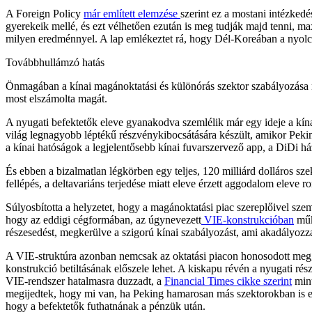
A Foreign Policy
már említett elemzése
szerint ez a mostani intézkedé
gyerekeik mellé, és ezt vélhetően ezután is meg tudják majd tenni, 
milyen eredménnyel. A lap emlékeztet rá, hogy Dél-Koreában a nyolcvan
Továbbhullámzó hatás
Önmagában a kínai magánoktatási és különórás szektor szabályozása n
most elszámolta magát.
A nyugati befektetők eleve gyanakodva szemlélik már egy ideje a kína
világ legnagyobb léptékű részvénykibocsátására készült, amikor Pekin
a kínai hatóságok a legjelentősebb kínai fuvarszervező app, a DiDi há
És ebben a bizalmatlan légkörben egy teljes, 120 milliárd dolláros sz
fellépés, a deltavariáns terjedése miatt eleve érzett aggodalom eleve ro
Súlyosbította a helyzetet, hogy a magánoktatási piac szereplőivel sze
hogy az eddigi cégformában, az úgynevezett
VIE-konstrukcióban
műkö
részesedést, megkerülve a szigorú kínai szabályozást, ami akadályozz
A VIE-struktúra azonban nemcsak az oktatási piacon honosodott meg, ha
konstrukció betiltásának előszele lehet. A kiskapu révén a nyugati ré
VIE-rendszer hatalmasra duzzadt, a
Financial Times cikke szerint
mint
megijedtek, hogy mi van, ha Peking hamarosan más szektorokban is elle
hogy a befektetők futhatnának a pénzük után.