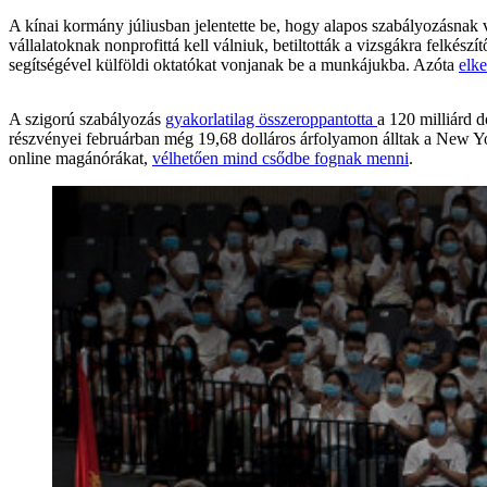
A kínai kormány júliusban jelentette be, hogy alapos szabályozásnak v
vállalatoknak nonprofittá kell válniuk, betiltották a vizsgákra felkész
segítségével külföldi oktatókat vonjanak be a munkájukba. Azóta
elke
A szigorú szabályozás
gyakorlatilag összeroppantotta
a 120 milliárd d
részvényei februárban még 19,68 dolláros árfolyamon álltak a New Yor
online magánórákat,
vélhetően mind csődbe fognak menni
.