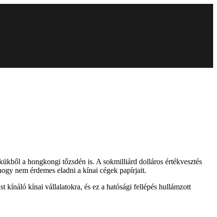
ékükből a hongkongi tőzsdén is. A sokmilliárd dolláros értékvesztés
hogy nem érdemes eladni a kínai cégek papírjait.
kínáló kínai vállalatokra, és ez a hatósági fellépés hullámzott