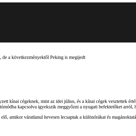
át, de a következményektől Peking is megijedt
tt kínai cégeknek, mint az idei július, és a kínai cégek vesztettek ért
oltómódba kapcsolva igyekszik meggyőzni a nyugati befektetőket arról, 
lő, amikor váratlanul hevesen lecsaptak a különórákat és magánoktatást 