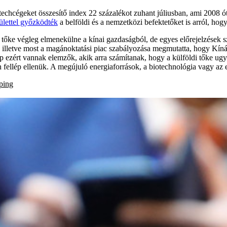
techcégeket összesítő index 22 százalékot zuhant júliusban, ami 2008 ó
ülettel győzködték
a belföldi és a nemzetközi befektetőket is arról, ho
őke végleg elmenekülne a kínai gazdaságból, de egyes előrejelzések szer
e, illetve most a magánoktatási piac szabályozása megmutatta, hogy Kín
p ezért vannak elemzők, akik arra számítanak, hogy a külföldi tőke ug
 fellép ellenük. A megújuló energiaforrások, a biotechnológia vagy az el
ping