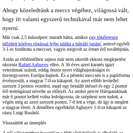
Ahogy közeledtünk a meccs végéhez, világossá vált,
hogy itt valami egyszerű technikával már nem lehet
nyerni.
Már csak 2,5 másodperc maradt hátra, amikor
egy tökéletesen
időzített köríves rúgással fejbe találta a hátráló japánt
, amivel egyből
3-1-re fordította a meccset, vagyis megvolt az érmet érő továbbjutás.
Aztán az elődöntőben sajnos már nem sikerült ekkora meglepetést
okoznia
Rafael Aghayev
ellen. A 36 éves azeri karatés igazi
veteránnak számít, eddig ötször nyert világbajnokságot és
tizenegyszeres Európa-bajnok. És a pénteki meccsen is a papírforma
érvényesült, a magyar 7-0-ra kikapott. Az azeri előbb levitellel
szerzett 3 pontos vezetést, majd egy betalált ütéssel és egy 2 pontot
érő testrúgással növelte az előnyét. Az utolsó percre Hárspatakinak
már 6 pontot kellett volna ledolgoznia, de szépíteni sem tudott, a
végén még az azeri szerzett pontot, 7-0 lett a vége, de így is meglett
a magyar érem. A döntőben egyébként Aghayev 1-0-ra kikapott az
olasz Luigi Busàtól.
Visszaütött az ünneplés
A női válogatotthoz hasonlóan a férfi vízilabdázók is elbukták az