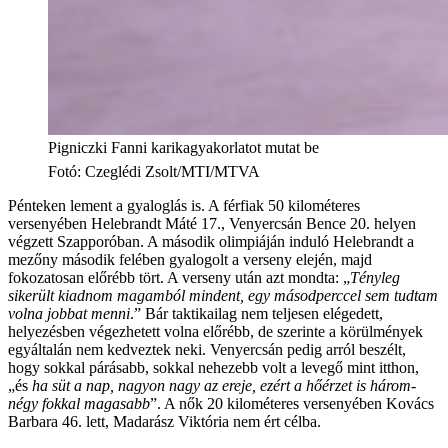
Pigniczki Fanni karikagyakorlatot mutat be
Fotó
:
Czeglédi Zsolt/MTI/MTVA
Pénteken lement a gyaloglás is. A férfiak 50 kilométeres
versenyében Helebrandt Máté 17., Venyercsán Bence 20. helyen
végzett Szapporóban. A második olimpiáján induló Helebrandt a
mezőny második felében gyalogolt a verseny elején, majd
fokozatosan előrébb tört. A verseny után azt mondta: „
Tényleg
sikerült kiadnom magamból mindent, egy másodperccel sem tudtam
volna jobbat menni
.” Bár taktikailag nem teljesen elégedett,
helyezésben végezhetett volna előrébb, de szerinte a körülmények
egyáltalán nem kedveztek neki. Venyercsán pedig arról beszélt,
hogy sokkal párásabb, sokkal nehezebb volt a levegő mint itthon,
„és
ha süt a nap, nagyon nagy az ereje, ezért a hőérzet is három-
négy fokkal magasabb
”. A nők 20 kilométeres versenyében Kovács
Barbara 46. lett, Madarász Viktória nem ért célba.