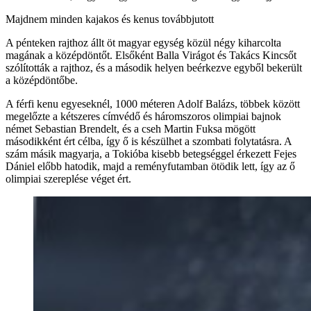
Majdnem minden kajakos és kenus továbbjutott
A pénteken rajthoz állt öt magyar egység közül négy kiharcolta
magának a középdöntőt. Elsőként Balla Virágot és Takács Kincsőt
szólították a rajthoz, és a második helyen beérkezve egyből bekerült
a középdöntőbe.
A férfi kenu egyeseknél, 1000 méteren Adolf Balázs, többek között
megelőzte a kétszeres címvédő és háromszoros olimpiai bajnok
német Sebastian Brendelt, és a cseh Martin Fuksa mögött
másodikként ért célba, így ő is készülhet a szombati folytatásra. A
szám másik magyarja, a Tokióba kisebb betegséggel érkezett Fejes
Dániel előbb hatodik, majd a reményfutamban ötödik lett, így az ő
olimpiai szereplése véget ért.