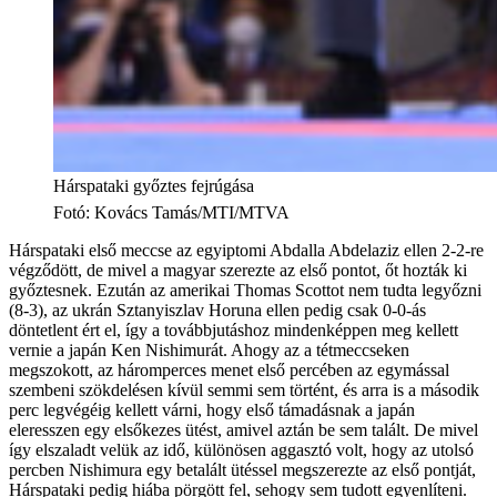
Hárspataki győztes fejrúgása
Fotó
:
Kovács Tamás/MTI/MTVA
Hárspataki első meccse az egyiptomi Abdalla Abdelaziz ellen 2-2-re
végződött, de mivel a magyar szerezte az első pontot, őt hozták ki
győztesnek. Ezután az amerikai Thomas Scottot nem tudta legyőzni
(8-3), az ukrán Sztanyiszlav Horuna ellen pedig csak 0-0-ás
döntetlent ért el, így a továbbjutáshoz mindenképpen meg kellett
vernie a japán Ken Nishimurát. Ahogy az a tétmeccseken
megszokott, az háromperces menet első percében az egymással
szembeni szökdelésen kívül semmi sem történt, és arra is a második
perc legvégéig kellett várni, hogy első támadásnak a japán
eleresszen egy elsőkezes ütést, amivel aztán be sem talált. De mivel
így elszaladt velük az idő, különösen aggasztó volt, hogy az utolsó
percben Nishimura egy betalált ütéssel megszerezte az első pontját,
Hárspataki pedig hiába pörgött fel, sehogy sem tudott egyenlíteni.