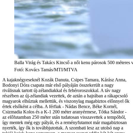
Balla Virág és Takács Kincső a női kenu párosok 500 méteres
Fotó
:
Kovács Tamás/MTI/MTVA
A kajaknégyeseknél Kozák Danuta, Csipes Tamara, Kárász Anna,
Bodonyi Dóra csapata már első pályáján összekerült a nagy
riválisnak tartott új-zélandiakkal és fehéroroszokkal. A táv nagy
részében az új-zélandiak vezettek, de aztán a hajrában a rákapcsoló
magyarok elhúztak mellettük, és viszonylag magabiztos előnnyel ők
értek elsőként a célba. A férfiak - Nádas Bence, Béke Kornél,
Csizmadia Kolos és a K-1 200 méter aranyérmese, Tótka Sándor -
az előfutamban 250 méter után tudatosan visszavettek a tempóból,
így mentek még egy pályát, és a reményfutamot már magabiztosan
nyerték, így ők is továbbjutottak. A szombati lesz az utolsó nap a