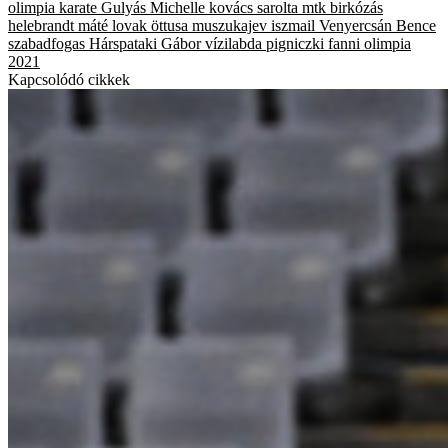
olimpia
karate
Gulyás Michelle
kovács sarolta
mtk
birkózás
helebrandt máté
lovak
öttusa
muszukajev iszmail
Venyercsán Bence
szabadfogas
Hárspataki Gábor
vízilabda
pigniczki fanni
olimpia
2021
Kapcsolódó cikkek