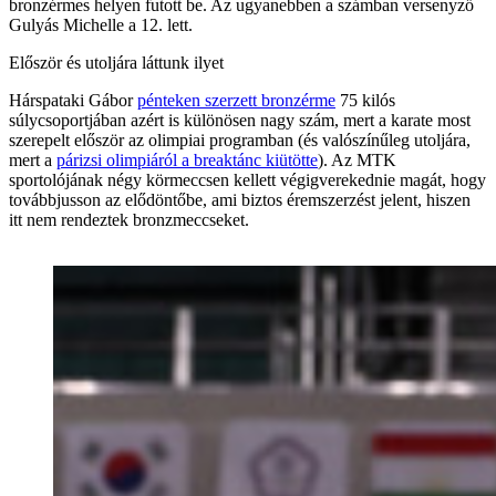
bronzérmes helyen futott be. Az ugyanebben a számban versenyző
Gulyás Michelle a 12. lett.
Először és utoljára láttunk ilyet
Hárspataki Gábor
pénteken szerzett bronzérme
75 kilós
súlycsoportjában azért is különösen nagy szám, mert a karate most
szerepelt először az olimpiai programban (és valószínűleg utoljára,
mert a
párizsi olimpiáról a breaktánc kiütötte
). Az MTK
sportolójának négy körmeccsen kellett végigverekednie magát, hogy
továbbjusson az elődöntőbe, ami biztos éremszerzést jelent, hiszen
itt nem rendeztek bronzmeccseket.