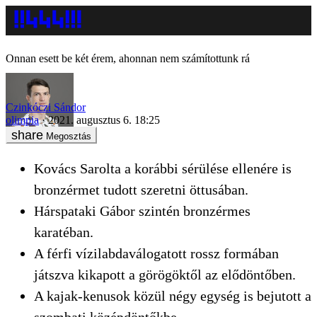
Onnan esett be két érem, ahonnan nem számítottunk rá
Czinkóczi Sándor
olimpia
2021. augusztus 6. 18:25
Megosztás
Kovács Sarolta a korábbi sérülése ellenére is
bronzérmet tudott szeretni öttusában.
Hárspataki Gábor szintén bronzérmes
karatéban.
A férfi vízilabdaválogatott rossz formában
játszva kikapott a görögöktől az elődöntőben.
A kajak-kenusok közül négy egység is bejutott a
szombati középdöntőkbe.