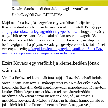
Kovács Sarolta a női öttusázók lovaglás számában
Fotó
:
Czeglédi Zsolt/MTI/MTVA
Majd miután a lovaglást egyetlen egy verőhibával teljesítette,
Kovács a döntő körben már harmadikként indulhatott. Pedig éppen
a díjugratás okozta a legnagyobb meglepetést azzal
, hogy a mezőny
nagyobbik része a amatőröket alulmúlóan rosszul lovagolt. 36
lovasból csak két litván versenyző tudott hiba nélkül, az alapidőn
belül végigmenni a pályán. Az addig legesélyesebbnek tartott német
versenyző pedig
zokogni kezdett a nyeregben, amikor a Saint Boy
nevű ló sehogy sem akart engedelmeskedni neki
.
Ezért Kovács egy verőhibája kiemelkedően jónak
számított.
Végül a lövészettel kombinált futás rajtjánál az első helyről induló
orosz Juliana Batasova 11 másodperccel volt Kovács előtt, a dél-
koreai Kim Sze Hi mögött csupán egyetlen másodperces hátrányban
kezdte. Ehhez képest menet közben teljesen átrendeződött a
mezőny: a dél-koreai hamar kiesett az élbolyból, az oroszt is
megelőzte Kovács, de közben a futásban hatalmas iramot diktáló és
jól is lövő brit Kate French elment mellette. A magyar végül