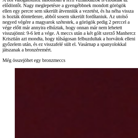
elődöntőt. Nagy meglepetésre a gyengébbnek mondott görögök
ellen egy percre sem sikerült átvenniük a vezetést, és ha néha vissza
is hozták döntetlenre, abból sosem sikerült fordítaniuk. Az utolsó
negyed végére a magyarok szétestek, a görögök pedig 2 perccel a
vége előtt már annyira elhúztak, hogy onnan már nem lehetett
visszajönni: 9-6 lett a vége. A meccs után a két gólt szerző Manhercz
Krisztián azt mondta, hogy túlságosan felbuzdultak a horvátok elleni
győzelem után, és ez visszafelé sült el. Vasárnap a spanyolokkal
játszanak a bronzéremért.
Még összejöhet egy bronzmeccs