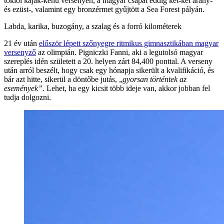
tokiói kajak-kenu versenyen, a magyar csapat eddig két-két arany-
és ezüst-, valamint egy bronzérmet gyűjtött a Sea Forest pályán.
Labda, karika, buzogány, a szalag és a forró kilométerek
21 év után
először lépett szőnyegre ritmikus gimnasztikában magyar
versenyző
az olimpián. Pigniczki Fanni, aki a legutolsó magyar
szereplés idén született a 20. helyen zárt 84,400 ponttal. A verseny
után arról beszélt, hogy csak egy hónapja sikerült a kvalifikáció, és
bár azt hitte, sikerül a döntőbe jutás, „
gyorsan történtek az
események”.
Lehet, ha egy kicsit több ideje van, akkor jobban fel
tudja dolgozni.