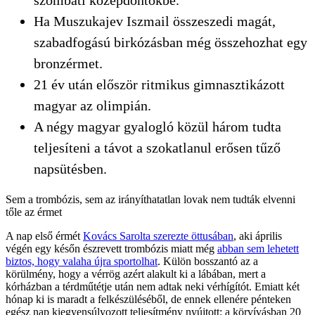
Ha Muszukajev Iszmail összeszedi magát,
szabadfogású birkózásban még összehozhat egy
bronzérmet.
21 év után először ritmikus gimnasztikázott
magyar az olimpián.
A négy magyar gyalogló közül három tudta
teljesíteni a távot a szokatlanul erősen tűző
napsütésben.
Sem a trombózis, sem az irányíthatatlan lovak nem tudták elvenni
tőle az érmet
A nap első érmét
Kovács Sarolta szerezte öttusában
, aki április
végén egy későn észrevett trombózis miatt még
abban sem lehetett
biztos, hogy valaha újra sportolhat
. Külön bosszantó az a
körülmény, hogy a vérrög azért alakult ki a lábában, mert a
kórházban a térdműtétje után nem adtak neki vérhígítót. Emiatt két
hónap ki is maradt a felkészüléséből, de ennek ellenére pénteken
egész nap kiegyensúlyozott teljesítmény nyújtott: a körvívásban 20