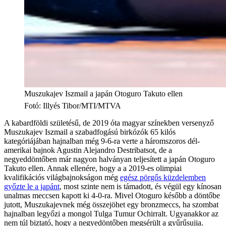
Muszukajev Iszmail a japán Otoguro Takuto ellen
Fotó
:
Illyés Tibor/MTI/MTVA
A kabardföldi születésű, de 2019 óta magyar színekben versenyző
Muszukajev Iszmail a szabadfogású birkózók 65 kilós
kategóriájában hajnalban még 9-6-ra verte a háromszoros dél-
amerikai bajnok Agustin Alejandro Destribatsot, de a
negyeddöntőben már nagyon halványan teljesített a japán Otoguro
Takuto ellen. Annak ellenére, hogy a a 2019-es olimpiai
kvalifikációs világbajnokságon még
egész pörgős küzdelemben
győzte le a japánt
, most szinte nem is támadott, és végül egy kínosan
unalmas meccsen kapott ki 4-0-ra. Mivel Otoguro később a döntőbe
jutott, Muszukajevnek még összejöhet egy bronzmeccs, ha szombat
hajnalban legyőzi a mongol Tulga Tumur Ochirralt. Ugyanakkor az
nem túl biztató, hogy a negyedöntőben megsérült a gyűrűsujja.