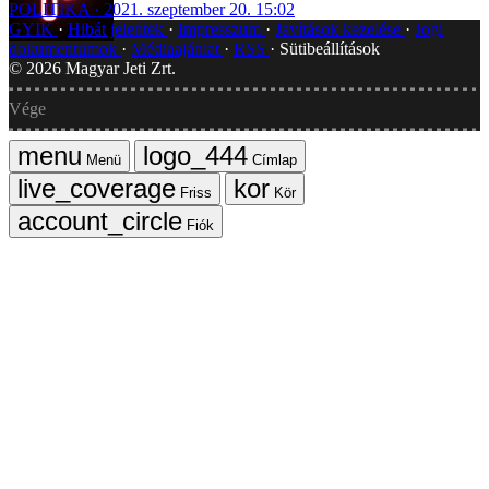
POLITIKA
2021. szeptember 20. 15:02
GYIK
Hibát jelentek
Impresszum
Javítások kezelése
Jogi
dokumentumok
Médiaajánlat
RSS
Sütibeállítások
©
2026
Magyar Jeti Zrt.
Vége
Menü
Címlap
Friss
Kör
Fiók