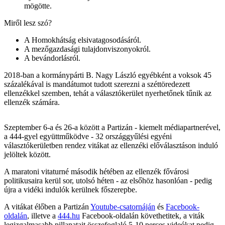
mögötte.
Miről lesz szó?
A Homokhátság elsivatagosodásáról.
A mezőgazdasági tulajdonviszonyokról.
A bevándorlásról.
2018-ban a kormánypárti B. Nagy László egyébként a voksok 45
százalékával is mandátumot tudott szerezni a széttöredezett
ellenzékkel szemben, tehát a választókerület nyerhetőnek tűnik az
ellenzék számára.
Szeptember 6-a és 26-a között a Partizán - kiemelt médiapartnerével,
a 444-gyel együttműködve - 32 országgyűlési egyéni
választókerületben rendez vitákat az ellenzéki előválasztáson induló
jelöltek között.
A maratoni vitaturné második hétében az ellenzék fővárosi
politikusaira kerül sor, utolsó héten - az elsőhöz hasonlóan - pedig
újra a vidéki indulók kerülnek főszerepbe.
A vitákat élőben a Partizán
Youtube-csatornáján
és
Facebook-
oldalán
, illetve a
444.hu
Facebook-oldalán követhetitek, a viták
legizgalmasabb pillanatait összefoglaló 5-10 perces videókat pedig