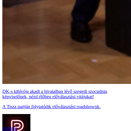
DK-s kihívója akadt a hivatalban lévő szegedi szocialista
képviselőnek, nézd élőben előválasztási vitájukat!
A Tisza partján folytatódik előválasztási roadshownk.
Partizán