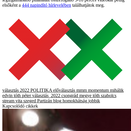
elsőként a
444 napindító hírlevelében
találhatjátok meg.
választás 2022
POLITIKA
előválasztás
mmm
momentum
mihálik
edvin
tóth péter
választás_2022
csongrád megye
tóth szabolcs
stream
vita
szeged
Partizán blog
homokhátság
jobbik
Kapcsolódó cikkek