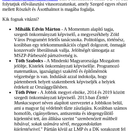
folytatjuk előválasztási vitasorozatunkat, amely Szeged egyes részei
mellett Röszkét és Ásotthalmot is magába foglalja.
Kik fognak vitázni?
Mihálik Edvin Márton
- A Momentum alapító tagja,
szegedi önkormányzati képviselő, a megyeszékhely Zöld
Város Programért felelős tanácsnoka. Politológus, történész,
korábban egy telekommunikációs cégnél dolgozott, önmagát
konzervatív liberálisnak vallja. Jelöltségét támogatja az
MSZP-Párbeszéd pártszövetség is.
Tóth Szabolcs
- A Mindenki Magyarországa Mozgalom
jelöltje, Kistelek önkormányzati képviselője. Programozó
matematikus, igazságügyi szakértő és építőmérnök
végzettsége is van. Indulását azzal indokolja, hogy
pártemberek helyett szakemberek képviseljék a helyiek
érdekeit az Országgyűlésben.
Tóth Péter
- A Jobbik megyei elnöke, 2014 és 2019 között
szegedi önkormányzati képviselő. 2013-ban
Élettér
Munkacsoport
néven alapított szervezetet a Jobbikon belül,
ami a magyar faj védelmét tűzte zászlajára. Korábban számos
homofób, cigányellenes, antiszemita és idegengyűlölő
kijelentést tett, ám állítása szerint "
szembenézett múltbeli
hibáival, sokak számára sértő, meggondolatlan
kijelentéseivel.
" Pártján kívül az LMP és a DK sorakozott fel