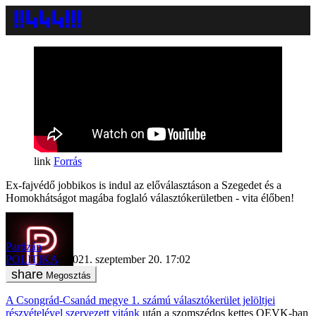
Forrás
Ex-fajvédő jobbikos is indul az előválasztáson a Szegedet és a
Homokhátságot magába foglaló választókerületben - vita élőben!
Partizán
POLITIKA
2021. szeptember 20. 17:02
Megosztás
A Csongrád-Csanád megye 1. számú választókerület jelöltjei
részvételével szervezett vitánk
után a szomszédos kettes OEVK-ban