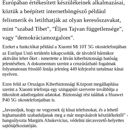
Európában értékesített készülékeinek alkalmazásai,
köztük a beépített internetböngésző például
felismerik és letilthatják az olyan keresőszavakat,
mint "szabad Tibet", "Éljen Tajvan függetlensége",
vagy "demokráciamozgalom".
Ezeket a funkciókat például a Xiaomi Mi 10T 5G okostelefonjában
az Európai Unió területén kikapcsolták, de távolról bármikor
aktiválni lehet őket - ismertette a litván kiberbiztonsági hatóság
jelentésében. A dokumentum szerint a cenzúrázható fogalmak
folyamatosan frissülő listája jelenleg 449 kifejezést tartalmaz kínai
nyelven.
Ezen felül az Országos Kiberbiztonsági Központ megállapítása
szerint a Xiaomi telefonja egy szingapúri szerverre továbbítja a
titkosított adatforgalmi adatokat. Biztonsági rést találtak a Huawei
P40 5G okostelefonjaiban is.
„Javasoljuk, hogy ne vegyenek új kínai telefonokat, és a lehető
leghamarabb szabaduljanak meg a már megvásárolt készülékektől” -
hangsúlyozta Margiris Abukevicius, védelmi tárcavezető-helyettes
sajtótájékoztatóján.