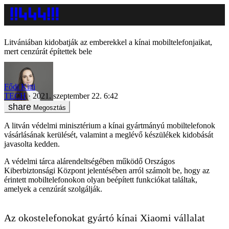
Litvániában kidobatják az emberekkel a kínai mobiltelefonjaikat,
mert cenzúrát építettek bele
Fődi Kitti
TECH
2021. szeptember 22. 6:42
Megosztás
A litván védelmi minisztérium a kínai gyártmányú mobiltelefonok
vásárlásának kerülését, valamint a meglévő készülékek kidobását
javasolta kedden.
A védelmi tárca alárendeltségében működő Országos
Kiberbiztonsági Központ jelentésében arról számolt be, hogy az
érintett mobiltelefonokon olyan beépített funkciókat találtak,
amelyek a cenzúrát szolgálják.
Az okostelefonokat gyártó kínai Xiaomi vállalat