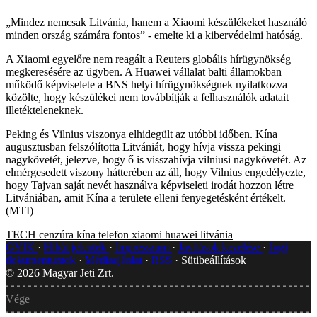
„Mindez nemcsak Litvánia, hanem a Xiaomi készülékeket használó
minden ország számára fontos” - emelte ki a kibervédelmi hatóság.
A Xiaomi egyelőre nem reagált a Reuters globális hírügynökség
megkeresésére az ügyben. A Huawei vállalat balti államokban
működő képviselete a BNS helyi hírügynökségnek nyilatkozva
közölte, hogy készülékei nem továbbítják a felhasználók adatait
illetékteleneknek.
Peking és Vilnius viszonya elhidegült az utóbbi időben. Kína
augusztusban felszólította Litvániát, hogy hívja vissza pekingi
nagykövetét, jelezve, hogy ő is visszahívja vilniusi nagykövetét. Az
elmérgesedett viszony hátterében az áll, hogy Vilnius engedélyezte,
hogy Tajvan saját nevét használva képviseleti irodát hozzon létre
Litvániában, amit Kína a területe elleni fenyegetésként értékelt.
(MTI)
TECH
cenzúra
kína
telefon
xiaomi
huawei
litvánia
GYIK
Hibát jelentek
Impresszum
Javítások kezelése
Jogi
dokumentumok
Médiaajánlat
RSS
Sütibeállítások
©
2026
Magyar Jeti Zrt.
Vége