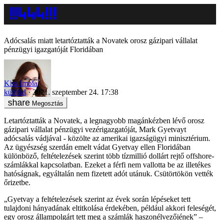
Adócsalás miatt letartóztatták a Novatek orosz gázipari vállalat
pénzügyi igazgatóját Floridában
Kiss Imola
külföld
2021. szeptember 24. 17:38
Megosztás
Letartóztatták a Novatek, a legnagyobb magánkézben lévő orosz
gázipari vállalat pénzügyi vezérigazgatóját, Mark Gyetvayt
adócsalás vádjával - közölte az amerikai igazságügyi minisztérium.
Az ügyészség szerdán emelt vádat Gyetvay ellen Floridában
különböző, feltételezések szerint több tízmillió dollárt rejtő offshore-
számlákkal kapcsolatban. Ezeket a férfi nem vallotta be az illetékes
hatóságnak, egyáltalán nem fizetett adót utánuk. Csütörtökön vették
őrizetbe.
„Gyetvay a feltételezések szerint az évek során lépéseket tett
tulajdoni hányadának eltitkolása érdekében, például akkori feleségét,
egy orosz állampolgárt tett meg a számlák haszonélvezőjének” –