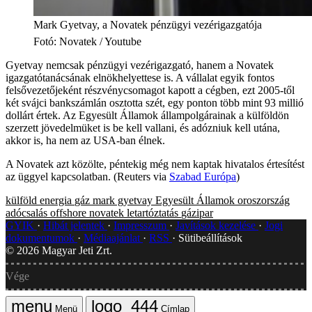
Mark Gyetvay, a Novatek pénzügyi vezérigazgatója
Fotó
:
Novatek / Youtube
Gyetvay nemcsak pénzügyi vezérigazgató, hanem a Novatek
igazgatótanácsának elnökhelyettese is. A vállalat egyik fontos
felsővezetőjeként részvénycsomagot kapott a cégben, ezt 2005-től
két svájci bankszámlán osztotta szét, egy ponton több mint 93 millió
dollárt értek. Az Egyesült Államok állampolgárainak a külföldön
szerzett jövedelmüket is be kell vallani, és adózniuk kell utána,
akkor is, ha nem az USA-ban élnek.
A Novatek azt közölte, péntekig még nem kaptak hivatalos értesítést
az üggyel kapcsolatban. (Reuters via
Szabad Európa
)
külföld
energia
gáz
mark gyetvay
Egyesült Államok
oroszország
adócsalás
offshore
novatek
letartóztatás
gázipar
GYIK
Hibát jelentek
Impresszum
Javítások kezelése
Jogi
dokumentumok
Médiaajánlat
RSS
Sütibeállítások
©
2026
Magyar Jeti Zrt.
Vége
Menü
Címlap