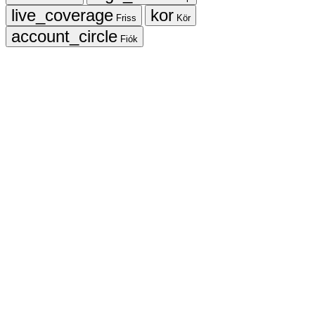
Friss
Kör
Fiók