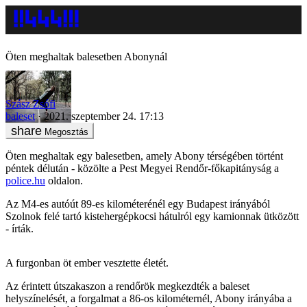
Öten meghaltak balesetben Abonynál
Szász Zsófi
baleset
2021. szeptember 24. 17:13
Megosztás
Öten meghaltak egy balesetben, amely Abony térségében történt
péntek délután - közölte a Pest Megyei Rendőr-főkapitányság a
police.hu
oldalon.
Az M4-es autóút 89-es kilométerénél egy Budapest irányából
Szolnok felé tartó kistehergépkocsi hátulról egy kamionnak ütközött
- írták.
A furgonban öt ember vesztette életét.
Az érintett útszakaszon a rendőrök megkezdték a baleset
helyszínelését, a forgalmat a 86-os kilométernél, Abony irányába a