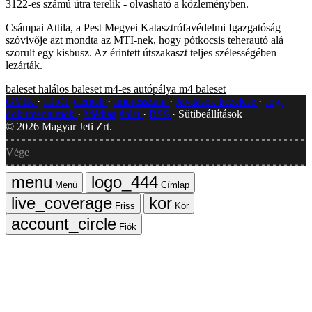
3122-es számú útra terelik - olvasható a közleményben.
Csámpai Attila, a Pest Megyei Katasztrófavédelmi Igazgatóság
szóvivője azt mondta az MTI-nek, hogy pótkocsis teherautó alá
szorult egy kisbusz. Az érintett útszakaszt teljes szélességében
lezárták.
baleset
halálos baleset
m4-es autópálya
m4
baleset
GYIK
Hibát jelentek
Impresszum
Javítások kezelése
Jogi
dokumentumok
Médiaajánlat
RSS
Sütibeállítások
©
2026
Magyar Jeti Zrt.
Vége
Menü
Címlap
Friss
Kör
Fiók