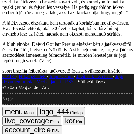
szerint a játékvezető beszéde zavart volt, és komolyan fennállt a
nyaki gerinc- és fejsérülés veszélye. Ha pedig egy földön fekvő
ember fejét rúgja meg valaki, azzal azt kockáztatja, hogy megöli.”
A játékvezetőt éjszakára bent tartották a kórházban megfigyelésen.
Ha a focistát elítélik, akár 30 évet is kaphat, bár valószínűleg
enyhébb lesz az ítélet, hacsak nem okozott maradandó sérülést.
A klub elnöke, Deivid Goulart Pereira elnézést kért a játékvezetőtől
és családjától, illetve a nézőktől is. Azt is bejelentette, hogy a játékos
szerződését átmenetileg felmondták, és minden lehetséges és jogi
lépést megtesznek. (Vice)
sport
brazília
fejberúgta
játékvezető
focista
gyilkossági kísérlet
GYIK
Hibát jelentek
Impresszum
Javítások kezelése
Jogi
dokumentumok
Médiaajánlat
RSS
Sütibeállítások
©
2026
Magyar Jeti Zrt.
Vége
Menü
Címlap
Friss
Kör
Fiók