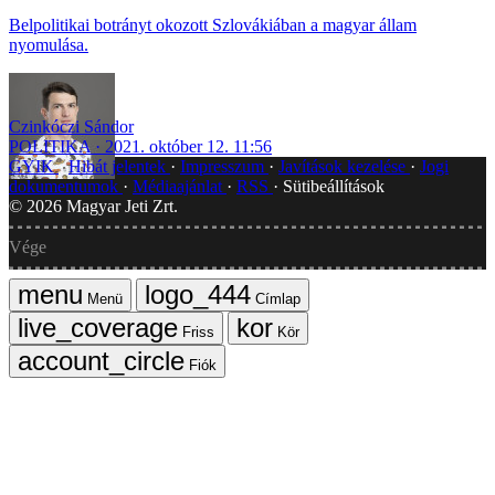
Belpolitikai botrányt okozott Szlovákiában a magyar állam
nyomulása.
Czinkóczi Sándor
POLITIKA
2021. október 12. 11:56
GYIK
Hibát jelentek
Impresszum
Javítások kezelése
Jogi
dokumentumok
Médiaajánlat
RSS
Sütibeállítások
©
2026
Magyar Jeti Zrt.
Vége
Menü
Címlap
Friss
Kör
Fiók