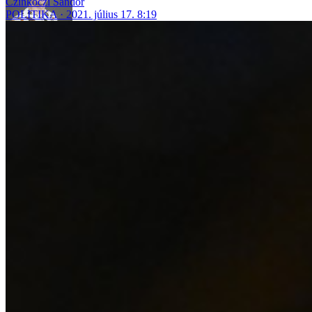
Czinkóczi Sándor
POLITIKA
2021. július 17. 8:19