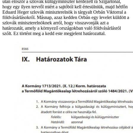
után először a szlovák külügyminiszter kérdezett rá Szijjártónál,
hogy egy ilyen tervről miért a sajtóból kell értesülniük, majd hétfőn
Eduard Heger szlovák miniszterelnök is tárgyalt Orbán Viktorral a
földvásárlásokról. Másnap, azaz kedden Orbán egy levelet küldött a
szlovák miniszterelnöknek arról, hogy visszavonják azt a
határozatát, amely a környező országokban való földvásárlásról
szólt. Ez történt meg a kedd este megjelent határozattal.