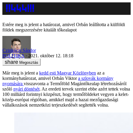
Estére meg is jelent a határozat, amivel Orbán leállította a külföldi
földek megszerzésére kitalált tőkealapot
Czinkóczi Sándor
POLITIKA
2021. október 12. 18:18
Megosztás
Már meg is jelent a
kedd esti Magyar Közlönyben
az a
kormányhatározat, amivel Orbán Viktor
a szlovák kormány
nyomására
visszavonta a Termőföld Magántőkealap létrehozásáról
szóló
nyári döntését
. Az eredeti tervek szerint ebbe azért tettek volna
100 milliárd forintnyi közpénzt, hogy termőföldeket vegyen a kelet-
közép-európai régióban, amikkel majd a hazai mezőgazdasági
vállalkozások nemzetközi terjeszkedését segítették volna.