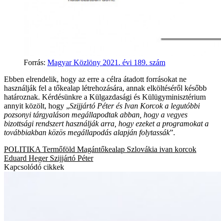
Forrás
:
Magyar Közlöny 2021. évi 189. szám
Ebben elrendelik, hogy az erre a célra átadott forrásokat ne
használják fel a tőkealap létrehozására, annak elköltéséről később
határoznak. Kérdésünkre a Külgazdasági és Külügyminisztérium
annyit közölt, hogy „
Szijjártó Péter és Ivan Korcok a legutóbbi
pozsonyi tárgyaláson megállapodtak abban, hogy a vegyes
bizottsági rendszert használják arra, hogy ezeket a programokat a
továbbiakban közös megállapodás alapján folytassák
”.
POLITIKA
Termőföld Magántőkealap
Szlovákia
ivan korcok
Eduard Heger
Szijjártó Péter
Kapcsolódó cikkek