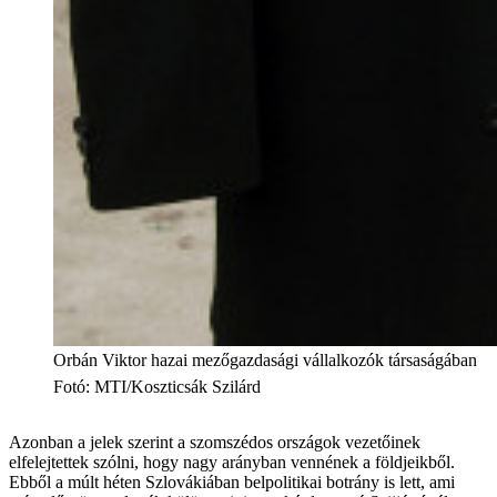
Orbán Viktor hazai mezőgazdasági vállalkozók társaságában
Fotó
:
MTI/Koszticsák Szilárd
Azonban a jelek szerint a szomszédos országok vezetőinek
elfelejtettek szólni, hogy nagy arányban vennének a földjeikből.
Ebből a múlt héten Szlovákiában belpolitikai botrány is lett, ami