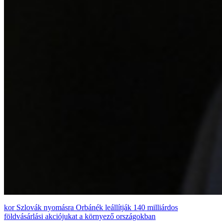
Szlovák nyomásra Orbánék leállítják 140 milliárdos
földvásárlási akciójukat a környező országokban