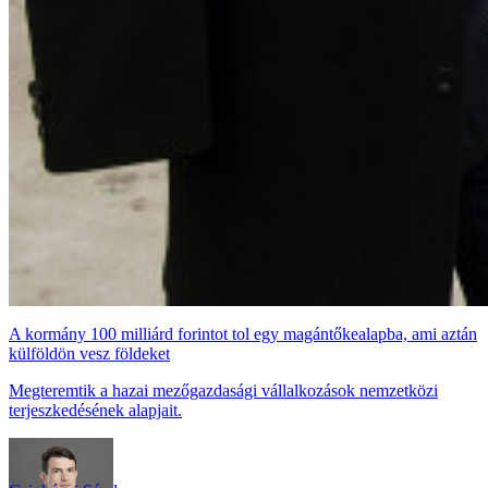
A kormány 100 milliárd forintot tol egy magántőkealapba, ami aztán
külföldön vesz földeket
Megteremtik a hazai mezőgazdasági vállalkozások nemzetközi
terjeszkedésének alapjait.