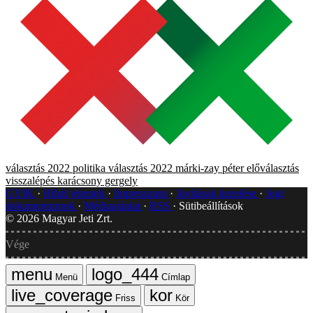
választás 2022
politika
választás 2022
márki-zay péter
előválasztás
visszalépés
karácsony gergely
GYIK
Hibát jelentek
Impresszum
Javítások kezelése
Jogi
dokumentumok
Médiaajánlat
RSS
Sütibeállítások
©
2026
Magyar Jeti Zrt.
Vége
Menü
Címlap
Friss
Kör