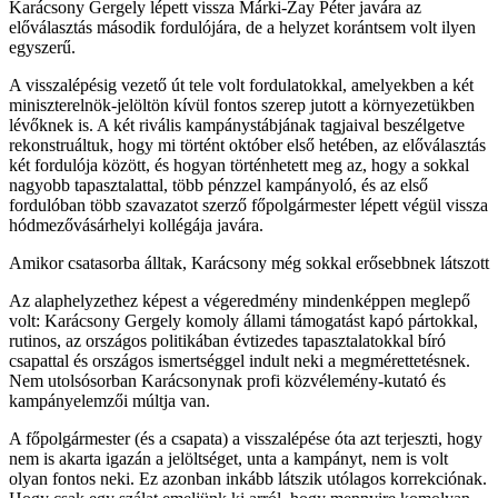
Karácsony Gergely lépett vissza Márki-Zay Péter javára az
előválasztás második fordulójára, de a helyzet korántsem volt ilyen
egyszerű.
A visszalépésig vezető út tele volt fordulatokkal, amelyekben a két
miniszterelnök-jelöltön kívül fontos szerep jutott a környezetükben
lévőknek is. A két rivális kampánystábjának tagjaival beszélgetve
rekonstruáltuk, hogy mi történt október első hetében, az előválasztás
két fordulója között, és hogyan történhetett meg az, hogy a sokkal
nagyobb tapasztalattal, több pénzzel kampányoló, és az első
fordulóban több szavazatot szerző főpolgármester lépett végül vissza
hódmezővásárhelyi kollégája javára.
Amikor csatasorba álltak, Karácsony még sokkal erősebbnek látszott
Az alaphelyzethez képest a végeredmény mindenképpen meglepő
volt: Karácsony Gergely komoly állami támogatást kapó pártokkal,
rutinos, az országos politikában évtizedes tapasztalatokkal bíró
csapattal és országos ismertséggel indult neki a megmérettetésnek.
Nem utolsósorban Karácsonynak profi közvélemény-kutató és
kampányelemzői múltja van.
A főpolgármester (és a csapata) a visszalépése óta azt terjeszti, hogy
nem is akarta igazán a jelöltséget, unta a kampányt, nem is volt
olyan fontos neki. Ez azonban inkább látszik utólagos korrekciónak.