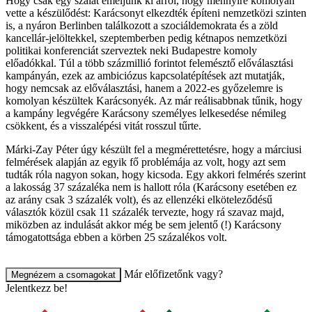
Hogy csak egy szálat emeljünk ki arról, hogy mennyire komolyan
vette a készülődést: Karácsonyt elkezdték építeni nemzetközi szinten
is, a nyáron Berlinben találkozott a szociáldemokrata és a zöld
kancellár-jelöltekkel, szeptemberben pedig kétnapos nemzetközi
politikai konferenciát szerveztek neki Budapestre komoly
előadókkal. Túl a több százmillió forintot felemésztő előválasztási
kampányán, ezek az ambiciózus kapcsolatépítések azt mutatják,
hogy nemcsak az előválasztási, hanem a 2022-es győzelemre is
komolyan készültek Karácsonyék. Az már reálisabbnak tűnik, hogy
a kampány legvégére Karácsony személyes lelkesedése némileg
csökkent, és a visszalépési vitát rosszul tűrte.
Márki-Zay Péter úgy készült fel a megmérettetésre, hogy a márciusi
felmérések alapján az egyik fő problémája az volt, hogy azt sem
tudták róla nagyon sokan, hogy kicsoda. Egy akkori felmérés szerint
a lakosság 37 százaléka nem is hallott róla (Karácsony esetében ez
az arány csak 3 százalék volt), és az ellenzéki elköteleződésű
választók közül csak 11 százalék tervezte, hogy rá szavaz majd,
miközben az indulását akkor még be sem jelentő (!) Karácsony
támogatottsága ebben a körben 25 százalékos volt.
Már előfizetőnk vagy?
Megnézem a csomagokat
Jelentkezz be!