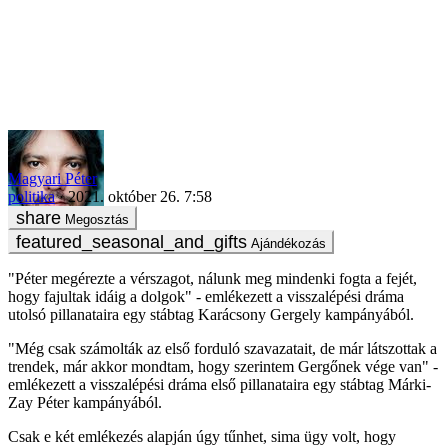
Karácsony és Márki-Zay küzdelme belülről
Magyari Péter
politika
2021. október 26. 7:58
Megosztás
Ajándékozás
"Péter megérezte a vérszagot, nálunk meg mindenki fogta a fejét,
hogy fajultak idáig a dolgok" - emlékezett a visszalépési dráma
utolsó pillanataira egy stábtag Karácsony Gergely kampányából.
"Még csak számolták az első forduló szavazatait, de már látszottak a
trendek, már akkor mondtam, hogy szerintem Gergőnek vége van" -
emlékezett a visszalépési dráma első pillanataira egy stábtag Márki-
Zay Péter kampányából.
Csak e két emlékezés alapján úgy tűnhet, sima ügy volt, hogy