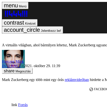
Menü
Kinézet
Jelentkezz be!
A virtuális világban, ahol bármilyen lehetsz, Mark Zuckerberg ugyano
Herczeg Márk
INTERNET
2021. október 29. 11:39
Megosztás
Mark Zuckerberg egy több mint egy órás
reklámvideóban
hirdette a 
Forrás