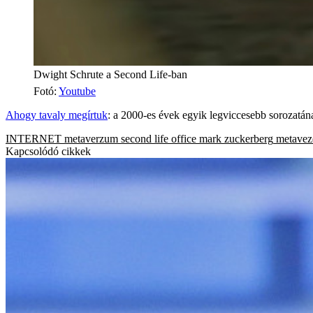
Dwight Schrute a Second Life-ban
Fotó
:
Youtube
Ahogy tavaly megírtuk
: a 2000-es évek egyik legviccesebb sorozatán
INTERNET
metaverzum
second life
office
mark zuckerberg
metavez
Kapcsolódó cikkek