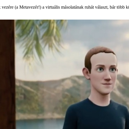
 vezére (a Metavezér!) a virtuális másolatának ruhát választ, bár több k