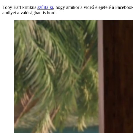
Toby Earl kritikus
szúrta ki
, hogy amikor a videó elejefelé a Facebook
amilyet a valóságban is hord.