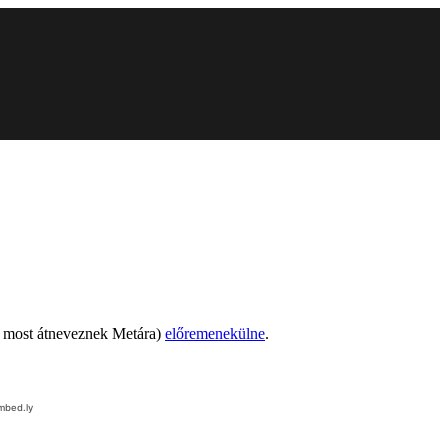
t most átneveznek Metára)
előremenekülne
.