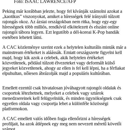
Fotó
:
ISAAC LAWRENCE/AFP
Peking már korábban jelezte, hogy fel kívánják számolni azokat a
„kaotikus” viszonyokat, amiket a hírességek felé irányuló túlzott
rajongás okoz. Az ázsiai országokban nem ritka, hogy egy-egy
hírességnek több milliós, rendkívül elkötelezett és elszánt online
rajongói tábora legyen. Ezt legutóbb a dél-koreai K-Pop bandák
esetében lehetett látni.
A CAC közleménye szerint ezek a helytelen kulturális minták már a
mainstream értékeket is aláássák. Emiatt országszerte figyelni kell
majd, hogy kik azok a celebek, akik helytelen értékeket
közvetítenek, például túlzott élvezeteket vagy deformált külső
jegyeket közvetítenek, ahogy az ellen is fel kell lépni, ha a férfiakat
elpuhultan, nőiesen ábrázolják majd a populáris kultúrában.
Emellett ezentúl csak hivatalosan jóváhagyott rajongói oldalak és
csoportok létezhetnek, melyeket a celebek vagy sztárok
menedzsereinek kell felügyelniük, és minden ügynökségnek csak
egyetlen oldala vagy csoportja lehet a különféle közösségi
platformokon.
A CAC emellett valós időben fogja ellenőrizni a hírességek
profiljait, ha azok átlépnek egy meg nem nevezett méretű követői
számot.