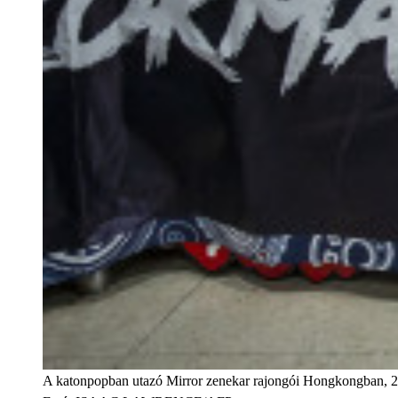
A katonpopban utazó Mirror zenekar rajongói Hongkongban, 