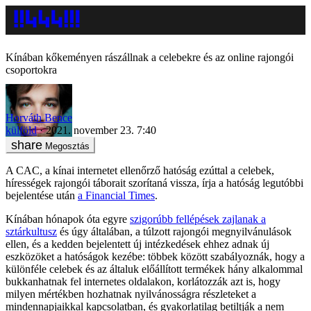
Kínában kőkeményen rászállnak a celebekre és az online rajongói
csoportokra
Horváth Bence
külföld
2021. november 23. 7:40
Megosztás
A CAC, a kínai internetet ellenőrző hatóság ezúttal a celebek,
hírességek rajongói táborait szorítaná vissza, írja a hatóság legutóbbi
bejelentése után
a Financial Times
.
Kínában hónapok óta egyre
szigorúbb fellépések zajlanak a
sztárkultusz
és úgy általában, a túlzott rajongói megnyilvánulások
ellen, és a kedden bejelentett új intézkedések ehhez adnak új
eszközöket a hatóságok kezébe: többek között szabályoznák, hogy a
különféle celebek és az általuk előállított termékek hány alkalommal
bukkanhatnak fel internetes oldalakon, korlátozzák azt is, hogy
milyen mértékben hozhatnak nyilvánosságra részleteket a
mindennapjaikkal kapcsolatban, és gyakorlatilag betiltják a nem