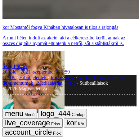
Mostantól fogva Kínában hivatalosan is tilos a rajongás
A múlt héten indult az akció, aki a célkeresztbe kerül, annak az
összes digitális nyomát eltüntetik a netről, sőt a stáblistákról is.
Szily László
külföld
2021. szeptember 2. 3:59
GYIK
Hibát jelentek
Impresszum
Javítások kezelése
Jogi
dokumentumok
Médiaajánlat
RSS
Sütibeállítások
©
2026
Magyar Jeti Zrt.
Vége
Menü
Címlap
Friss
Kör
Fiók