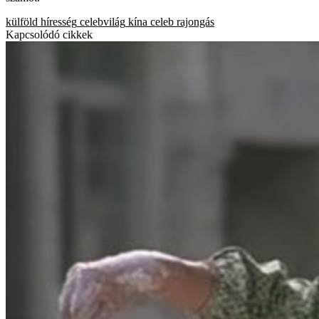
külföld
híresség
celebvilág
kína
celeb
rajongás
Kapcsolódó cikkek