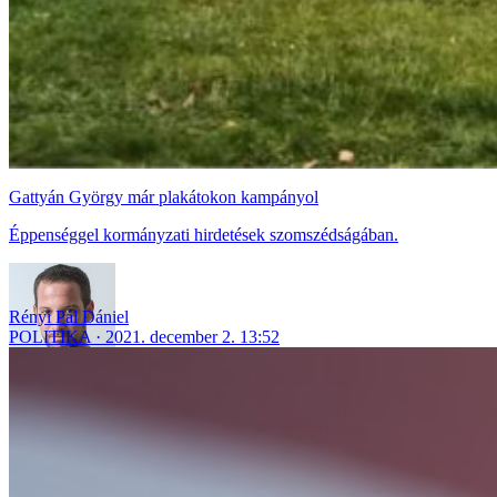
Gattyán György már plakátokon kampányol
Éppenséggel kormányzati hirdetések szomszédságában.
Rényi Pál Dániel
POLITIKA
2021. december 2. 13:52