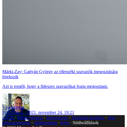
Márki-Zay: Gattyán György az ellenzéki szavazók megosztására
törekszik
Azt is reméli, hogy a fideszes szavazókat fogja megosztani.
Vég Márton
POLITIKA
2021. november 24. 19:21
GYIK
Hibát jelentek
Impresszum
Javítások kezelése
Jogi
dokumentumok
Médiaajánlat
RSS
Sütibeállítások