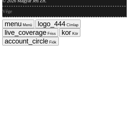
©
2026
Magyar Jeti Zrt.
Vége
Menü
Címlap
Friss
Kör
Fiók