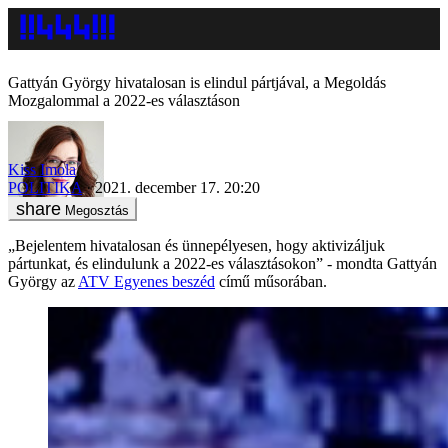
Gattyán György hivatalosan is elindul pártjával, a Megoldás
Mozgalommal a 2022-es választáson
Kiss Imola
POLITIKA
2021. december 17. 20:20
Megosztás
„Bejelentem hivatalosan és ünnepélyesen, hogy aktivizáljuk
pártunkat, és elindulunk a 2022-es választásokon” - mondta Gattyán
György az
ATV Egyenes beszéd
című műsorában.