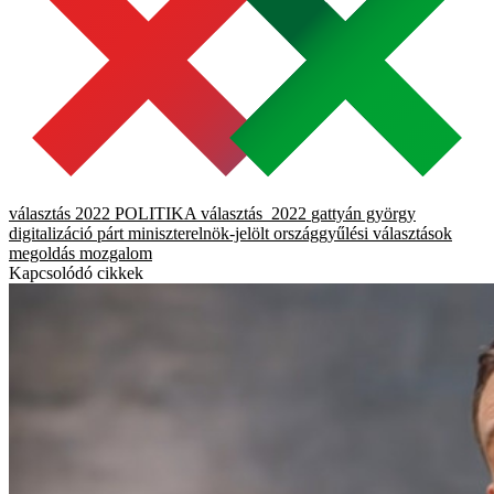
választás 2022
POLITIKA
választás_2022
gattyán györgy
digitalizáció
párt
miniszterelnök-jelölt
országgyűlési választások
megoldás mozgalom
Kapcsolódó cikkek