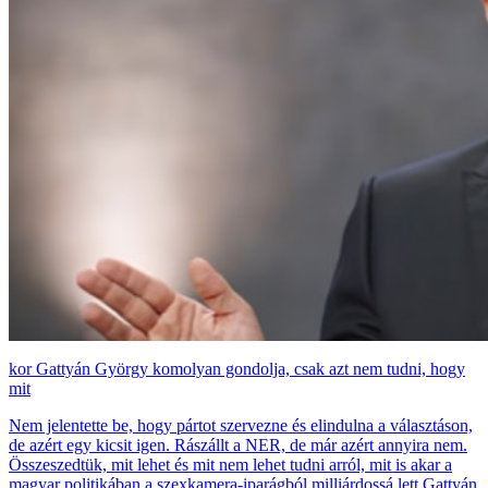
Gattyán György komolyan gondolja, csak azt nem tudni, hogy
mit
Nem jelentette be, hogy pártot szervezne és elindulna a választáson,
de azért egy kicsit igen. Rászállt a NER, de már azért annyira nem.
Összeszedtük, mit lehet és mit nem lehet tudni arról, mit is akar a
magyar politikában a szexkamera-iparágból milliárdossá lett Gattyán