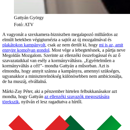
Gattyán György
Fotó
:
ATV
A vagyonát a szexkamera-bizniszben megalapozó milliárdos az
elmúlt hetekben végigturnézta a sajtót az új mozgalmával és
plakátokon kampányolt
, csak az nem derült ki, hogy
mi is az, amit
ennyire komolyan gondol
. Most vége a lebegtetésnek, a pártja neve
Megoldás Mozgalom. Szerinte az ellenzéki összefogással és az ő
szavazataikkal van esély a kormányváltásra. „Egyértelműen a
kormányváltás a cél!”- mondta Gattyán a műsorban. Azt is
elmondta, hogy annyit szánna a kampányra, amennyi szükséges,
ugyanakkor a miniszterelnökség különösebben nem ambicionálja,
de ha muszáj, elvállalná.
Márki-Zay Péter, aki a pénzember hirtelen felbukkanásakor azt
mondta, hogy Gattyán
az ellenzéki szavazók megosztására
törekszik
, nyilván el lesz ragadtatva a hírtől.