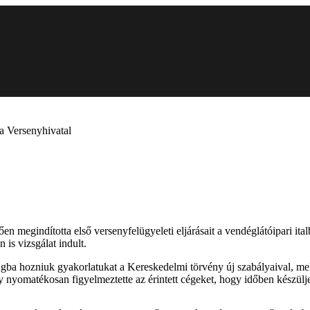
 a Versenyhivatal
 megindította első versenyfelügyeleti eljárásait a vendéglátóipari ita
is vizsgálat indult.
gba hozniuk gyakorlatukat a Kereskedelmi törvény új szabályaival, mely
ly nyomatékosan figyelmeztette az érintett cégeket, hogy időben készülje