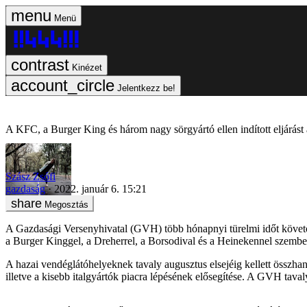
Menü
Kinézet
Jelentkezz be!
A KFC, a Burger King és három nagy sörgyártó ellen indított eljárást
Szász Zsófi
gazdaság
2022. január 6. 15:21
Megosztás
A Gazdasági Versenyhivatal (GVH) több hónapnyi türelmi időt követően
a Burger Kinggel, a Dreherrel, a Borsodival és a Heinekennel szemben 
A hazai vendéglátóhelyeknek tavaly augusztus elsejéig kellett összhan
illetve a kisebb italgyártók piacra lépésének elősegítése. A GVH tava