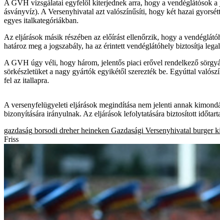
A GVH vizsgálatai egyfelől kiterjednek arra, hogy a vendéglátósok a j
ásványvíz). A Versenyhivatal azt valószínűsíti, hogy két hazai gyorsét
egyes italkategóriákban.
Az eljárások másik részében az előírást ellenőrzik, hogy a vendéglátóh
határoz meg a jogszabály, ha az érintett vendéglátóhely biztosítja lega
A GVH úgy véli, hogy három, jelentős piaci erővel rendelkező sörgyár
sörkészletüket a nagy gyártók egyikétől szerezték be. Egyúttal valós
fel az itallapra.
A versenyfelügyeleti eljárások megindítása nem jelenti annak kimondását
bizonyítására irányulnak. Az eljárások lefolytatására biztosított id
gazdaság
borsodi
dreher
heineken
Gazdasági Versenyhivatal
burger k
Friss