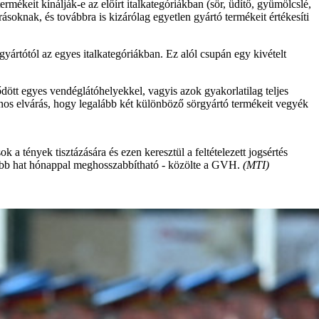
ékeit kínálják-e az előírt italkategóriákban (sör, üdítő, gyümölcslé,
ásoknak, és továbbra is kizárólag egyetlen gyártó termékeit értékesíti
gyártótól az egyes italkategóriákban. Ez alól csupán egy kivételt
dött egyes vendéglátóhelyekkel, vagyis azok gyakorlatilag teljes
ános elvárás, hogy legalább két különböző sörgyártó termékeit vegyék
 a tények tisztázására és ezen keresztül a feltételezett jogsértés
eljebb hat hónappal meghosszabbítható - közölte a GVH.
(MTI)