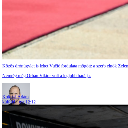
Közös drónügylet is lehet Vučić fordulata mögött: a szerb elnök Zelen
Nemrég még Orbán Viktor volt a legjobb barátja.
Kolozsi Ádám
külföld
ma 12:12