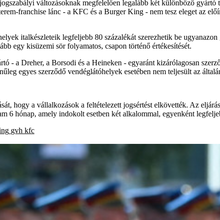
ogszabályi változásoknak megfelelően legalább két különböző gyártó term
terem-franchise lánc - a KFC és a Burger King - nem tesz eleget az előír
elyek italkészleteik legfeljebb 80 százalékát szerezhetik be ugyanazon 
lább egy kisüzemi sör folyamatos, csapon történő értékesítését.
tó - a Dreher, a Borsodi és a Heineken - egyaránt kizárólagosan szerző
zínűleg egyes szerződő vendéglátóhelyek esetében nem teljesült az által
, hogy a vállalkozások a feltételezett jogsértést elkövették. Az eljárások
őtartam 6 hónap, amely indokolt esetben két alkalommal, egyenként legf
ing
gvh
kfc