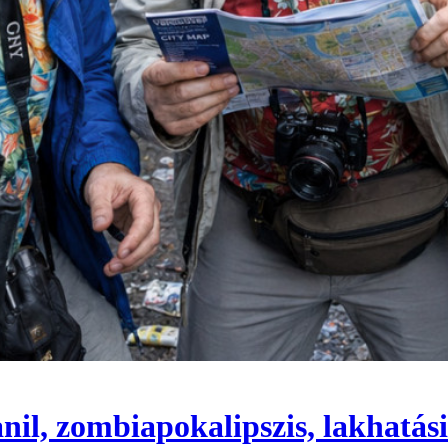
anil, zombiapokalipszis, lakhatás