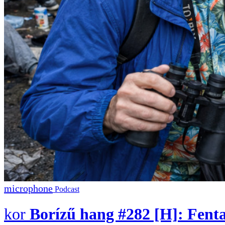
Podcast
Borízű hang #282 [H]: Fent