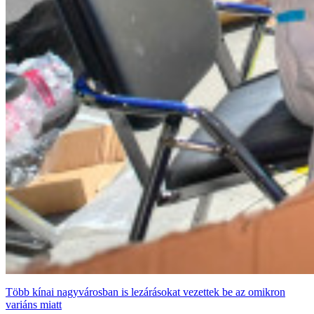
Több kínai nagyvárosban is lezárásokat vezettek be az omikron
variáns miatt