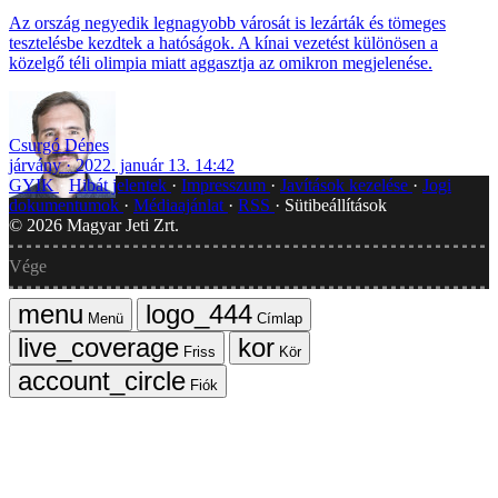
Az ország negyedik legnagyobb városát is lezárták és tömeges
tesztelésbe kezdtek a hatóságok. A kínai vezetést különösen a
közelgő téli olimpia miatt aggasztja az omikron megjelenése.
Csurgó Dénes
járvány
2022. január 13. 14:42
GYIK
Hibát jelentek
Impresszum
Javítások kezelése
Jogi
dokumentumok
Médiaajánlat
RSS
Sütibeállítások
©
2026
Magyar Jeti Zrt.
Vége
Menü
Címlap
Friss
Kör
Fiók