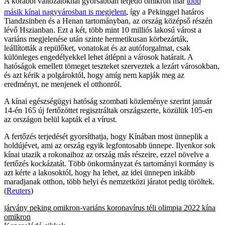
A korábbi változatoknál gyorsabban terjedő omikron már
több
másik kínai nagyvárosban is megjelent
, így a Pekinggel határos
Tiandzsinben és a Henan tartományban, az ország középső részén
lévő Hszianban. Ezt a két, több mint 10 milliós lakosú várost a
variáns megjelenése után szinte hermetikusan körbezárták,
leállították a repülőket, vonatokat és az autóforgalmat, csak
különleges engedélyekkel lehet átlépni a városok határait. A
hatóságok emellett tömeget teszteket szerveztek a lezárt városokban,
és azt kérik a polgároktól, hogy amíg nem kapják meg az
eredményt, ne menjenek el otthonról.
A kínai egészségügyi hatóság szombati közleménye szerint január
14-én 165 új fertőzöttet regisztráltak országszerte, közülük 105-en
az országon belül kapták el a vírust.
A fertőzés terjedését gyorsíthatja, hogy Kínában most ünneplik a
holdújévet, ami az ország egyik legfontosabb ünnepe. Ilyenkor sok
kínai utazik a rokonaihoz az ország más részeire, ezzel növelve a
fertőzés kockázatát. Több önkormányzat és tartományi kormány is
azt kérte a lakosoktól, hogy ha lehet, az idei ünnepen inkább
maradjanak otthon, több helyi és nemzetközi járatot pedig töröltek.
(
Reuters
)
járvány
peking
omikron-variáns
koronavírus
téli olimpia 2022
kína
omikron