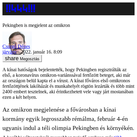
Pekingben is megjelent az omikron
Csurgó Dénes
járvány
2022. január 16. 8:09
Megosztás
A kínai hatóságok bejelentették, hogy Pekingben regisztrálták az
első, a koronavírus omikron-variánssával fertőzött beteget, aki már
az országon belül kapta el a vírust. A kínai főváros első omikronos
fertőzöttjének lakóházát és munkahelyét rögtön lezárták és több mint
2400 embert tesztelnek, aki érintkezhetett vele vagy járt mostanában
ezen a két helyen.
Az omikron megjelenése a fővárosban a kínai
kormány egyik legrosszabb rémálma, február 4-én
ugyanis indul a téli olimpia Pekingben és környékén.