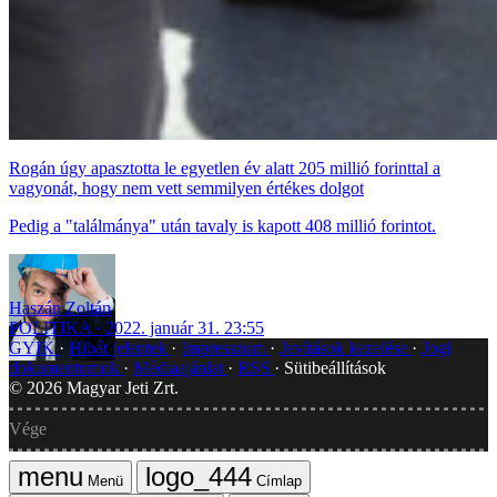
Rogán úgy apasztotta le egyetlen év alatt 205 millió forinttal a
vagyonát, hogy nem vett semmilyen értékes dolgot
Pedig a "találmánya" után tavaly is kapott 408 millió forintot.
Haszán Zoltán
POLITIKA
2022. január 31. 23:55
GYIK
Hibát jelentek
Impresszum
Javítások kezelése
Jogi
dokumentumok
Médiaajánlat
RSS
Sütibeállítások
©
2026
Magyar Jeti Zrt.
Vége
Menü
Címlap