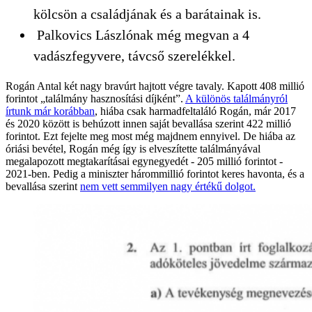
kölcsön a családjának és a barátainak is.
Palkovics Lászlónak még megvan a 4
vadászfegyvere, távcső szerelékkel.
Rogán Antal két nagy bravúrt hajtott végre tavaly. Kapott 408 millió
forintot „találmány hasznosítási díjként”.
A különös találmányról
írtunk már korábban
, hiába csak harmadfeltaláló Rogán, már 2017
és 2020 között is behúzott innen saját bevallása szerint 422 millió
forintot. Ezt fejelte meg most még majdnem ennyivel. De hiába az
óriási bevétel, Rogán még így is elveszítette találmányával
megalapozott megtakarításai egynegyedét - 205 millió forintot -
2021-ben. Pedig a miniszter hárommillió forintot keres havonta, és a
bevallása szerint
nem vett semmilyen nagy értékű dolgot.