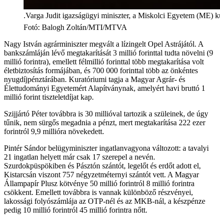
.Varga Judit igazságügyi miniszter, a Miskolci Egyetem (ME) k
Fotó
:
Balogh Zoltán/MTI/MTVA
Nagy István agrárminiszter megvált a lízingelt Opel Astrájától. A
bankszámláján lévő megtakarítását 3 millió forinttal tudta növelni (9
millió forintra), emellett félmillió forinttal több megtakarítása volt
életbiztosítás formájában, és 700 000 forinttal több az önkéntes
nyugdíjpénztárában. Kuratóriumi tagja a Magyar Agrár- és
Élettudományi Egyetemért Alapítványnak, amelyért havi bruttó 1
millió forint tiszteletdíjat kap.
Szijjártó Péter továbbra is 30 millióval tartozik a szüleinek, de úgy
tűnik, nem sürgős megadnia a pénzt, mert megtakarítása 222 ezer
forintról 9,9 millióra növekedett.
Pintér Sándor belügyminiszter ingatlanvagyona változott: a tavalyi
21 ingatlan helyett már csak 17 szerepel a nevén.
Szurdokpüspökiben és Pásztón szántót, legelőt és erdőt adott el,
Kistarcsán viszont 757 négyzetméternyi szántót vett. A Magyar
Állampapír Plusz kötvénye 50 millió forintról 8 millió forintra
csökkent. Emellett továbbra is vannak különböző részvényei,
lakossági folyószámlája az OTP-nél és az MKB-nál, a készpénze
pedig 10 millió forintról 45 millió forintra nőtt.