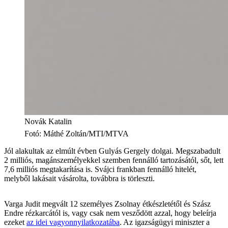
Novák Katalin
Fotó
:
Máthé Zoltán/MTI/MTVA
Jól alakultak az elmúlt évben Gulyás Gergely dolgai. Megszabadult
2 milliós, magánszemélyekkel szemben fennálló tartozásától, sőt, lett
7,6 milliós megtakarítása is. Svájci frankban fennálló hitelét,
melyből lakásait vásárolta, továbbra is törleszti.
Varga Judit megvált 12 személyes Zsolnay étkészletétől és Szász
Endre rézkarcától is, vagy csak nem vesződött azzal, hogy beleírja
ezeket
az idei vagyonnyilatkozatába
. Az igazságügyi miniszter a