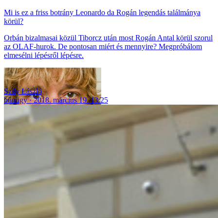
Mi is ez a friss botrány Leonardo da Rogán legendás találmánya
körül?
Orbán bizalmasai közül Tiborcz után most Rogán Antal körül szorul
az OLAF-hurok. De pontosan miért és mennyire? Megpróbálom
elmesélni lépésről lépésre.
Szily László
bűnügy
2018. március 19. 13:25