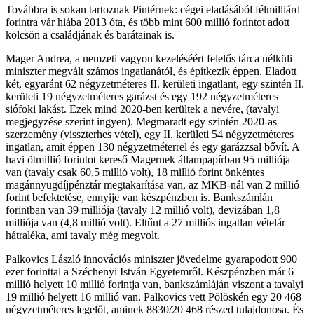
Továbbra is sokan tartoznak Pintérnek: cégei eladásából félmilliárd
forintra vár hiába 2013 óta, és több mint 600 millió forintot adott
kölcsön a családjának és barátainak is.
Mager Andrea, a nemzeti vagyon kezeléséért felelős tárca nélküli
miniszter megvált számos ingatlanától, és építkezik éppen. Eladott
két, egyaránt 62 négyzetméteres II. kerületi ingatlant, egy szintén II.
kerületi 19 négyzetméteres garázst és egy 192 négyzetméteres
siófoki lakást. Ezek mind 2020-ben kerültek a nevére, (tavalyi
megjegyzése szerint ingyen). Megmaradt egy szintén 2020-as
szerzemény (visszterhes vétel), egy II. kerületi 54 négyzetméteres
ingatlan, amit éppen 130 négyzetméterrel és egy garázzsal bővít. A
havi ötmillió forintot kereső Magernek állampapírban 95 milliója
van (tavaly csak 60,5 millió volt), 18 millió forint önkéntes
magánnyugdíjpénztár megtakarítása van, az MKB-nál van 2 millió
forint befektetése, ennyije van készpénzben is. Bankszámlán
forintban van 39 milliója (tavaly 12 millió volt), devizában 1,8
milliója van (4,8 millió volt). Eltűnt a 27 milliós ingatlan vételár
hátraléka, ami tavaly még megvolt.
Palkovics László innovációs miniszter jövedelme gyarapodott 900
ezer forinttal a Széchenyi István Egyetemről. Készpénzben már 6
millió helyett 10 millió forintja van, bankszámláján viszont a tavalyi
19 millió helyett 16 millió van. Palkovics vett Pölöskén egy 20 468
négyzetméteres legelőt, aminek 8830/20 468 részed tulajdonosa. És