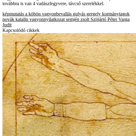
továbbra is van 4 vadászfegyvere, távcső szerelékkel.
képmutatás a köbön
vagyonbevallás
gulyás gergely
kormánytagok
novák katalin
vagyonnyilatkozat
semjén zsolt
Szijjártó Péter
Varga
Judit
Kapcsolódó cikkek