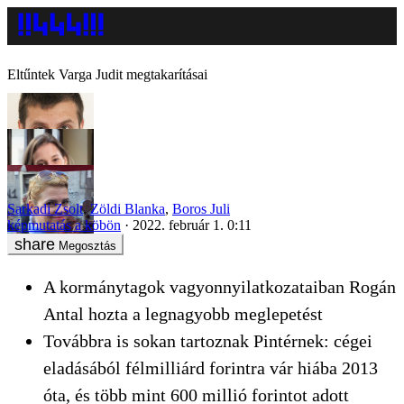
Eltűntek Varga Judit megtakarításai
Sarkadi Zsolt
,
Zöldi Blanka
,
Boros Juli
képmutatás a köbön
2022. február 1. 0:11
Megosztás
A kormánytagok vagyonnyilatkozataiban Rogán
Antal hozta a legnagyobb meglepetést
Továbbra is sokan tartoznak Pintérnek: cégei
eladásából félmilliárd forintra vár hiába 2013
óta, és több mint 600 millió forintot adott