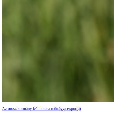
Az orosz kormány leállította a műtrágya exportját