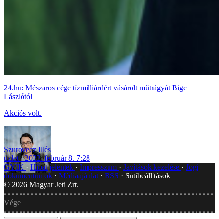
24.hu: Mészáros cége tízmilliárdért vásárolt műtrágyát Bige
Lászlótól
Akciós volt.
Szurovecz Illés
üzlet
2022. február 8. 7:28
GYIK
Hibát jelentek
Impresszum
Javítások kezelése
Jogi
dokumentumok
Médiaajánlat
RSS
Sütibeállítások
©
2026
Magyar Jeti Zrt.
Vége