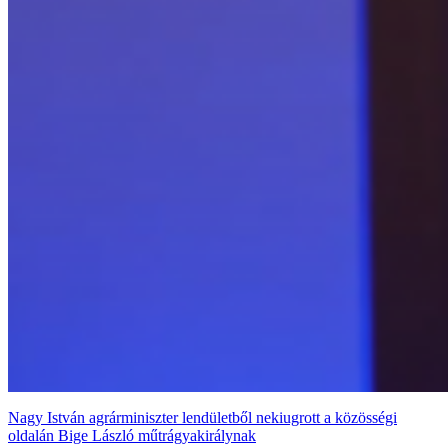
Nagy István agrárminiszter lendületből nekiugrott a közösségi
oldalán Bige László műtrágyakirálynak