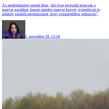
Az agrárminiszter szerint Bige „hét éven keresztül nemcsak a
magyar gazdákat, hanem minden magyar kenyér, gyümölcsöt és
zöldség vásárlót megkárosított, hogy extraprofithoz juthasson”.
Mészáros Juli
gazdaság
2021. november 28. 13:18