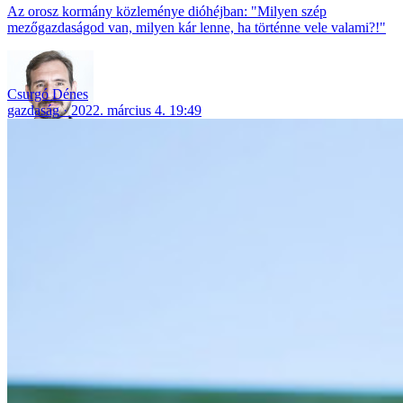
Az orosz kormány közleménye dióhéjban: "Milyen szép
mezőgazdaságod van, milyen kár lenne, ha történne vele valami?!"
Csurgó Dénes
gazdaság
2022. március 4. 19:49