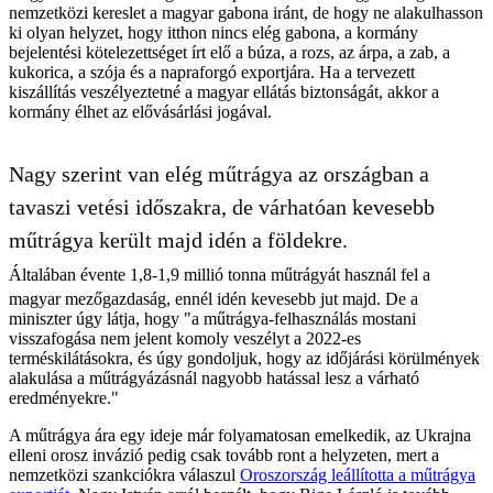
nemzetközi kereslet a magyar gabona iránt, de hogy ne alakulhasson
ki olyan helyzet, hogy itthon nincs elég gabona, a kormány
bejelentési kötelezettséget írt elő a búza, a rozs, az árpa, a zab, a
kukorica, a szója és a napraforgó exportjára. Ha a tervezett
kiszállítás veszélyeztetné a magyar ellátás biztonságát, akkor a
kormány élhet az elővásárlási jogával.
Nagy szerint van elég műtrágya az országban a
tavaszi vetési időszakra, de várhatóan kevesebb
műtrágya került majd idén a földekre.
Általában évente 1,8-1,9 millió tonna műtrágyát használ fel a
magyar mezőgazdaság, ennél idén kevesebb jut majd. De a
miniszter úgy látja, hogy "a műtrágya-felhasználás mostani
visszafogása nem jelent komoly veszélyt a 2022-es
terméskilátásokra, és úgy gondoljuk, hogy az időjárási körülmények
alakulása a műtrágyázásnál nagyobb hatással lesz a várható
eredményekre."
A műtrágya ára egy ideje már folyamatosan emelkedik, az Ukrajna
elleni orosz invázió pedig csak tovább ront a helyzeten, mert a
nemzetközi szankciókra válaszul
Oroszország leállította a műtrágya