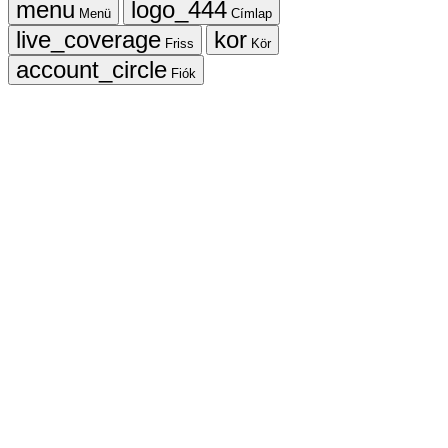
Menü
Címlap
Friss
Kör
Fiók