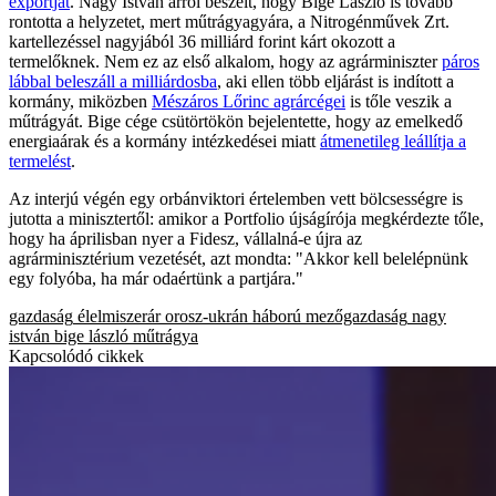
exportját
. Nagy István arról beszélt, hogy Bige László is tovább
rontotta a helyzetet, mert műtrágyagyára, a Nitrogénművek Zrt.
kartellezéssel nagyjából 36 milliárd forint kárt okozott a
termelőknek. Nem ez az első alkalom, hogy az agrárminiszter
páros
lábbal beleszáll a milliárdosba
, aki ellen több eljárást is indított a
kormány, miközben
Mészáros Lőrinc agrárcégei
is tőle veszik a
műtrágyát. Bige cége csütörtökön bejelentette, hogy az emelkedő
energiaárak és a kormány intézkedései miatt
átmenetileg leállítja a
termelést
.
Az interjú végén egy orbánviktori értelemben vett bölcsességre is
jutotta a minisztertől: amikor a Portfolio újságírója megkérdezte tőle,
hogy ha áprilisban nyer a Fidesz, vállalná-e újra az
agrárminisztérium vezetését, azt mondta: "Akkor kell belelépnünk
egy folyóba, ha már odaértünk a partjára."
gazdaság
élelmiszerár
orosz-ukrán háború
mezőgazdaság
nagy
istván
bige lászló
műtrágya
Kapcsolódó cikkek