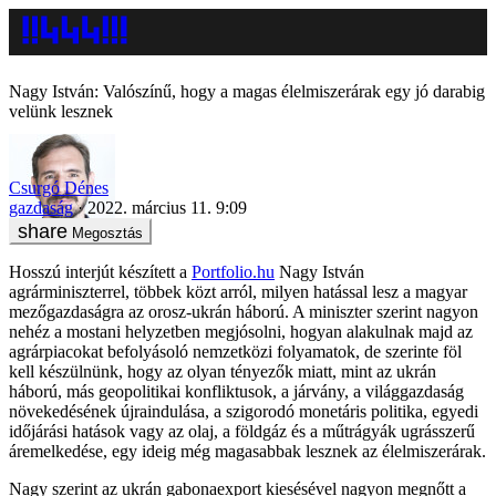
Nagy István: Valószínű, hogy a magas élelmiszerárak egy jó darabig
velünk lesznek
Csurgó Dénes
gazdaság
2022. március 11. 9:09
Megosztás
Hosszú interjút készített a
Portfolio.hu
Nagy István
agrárminiszterrel, többek közt arról, milyen hatással lesz a magyar
mezőgazdaságra az orosz-ukrán háború. A miniszter szerint nagyon
nehéz a mostani helyzetben megjósolni, hogyan alakulnak majd az
agrárpiacokat befolyásoló nemzetközi folyamatok, de szerinte föl
kell készülnünk, hogy az olyan tényezők miatt, mint az ukrán
háború, más geopolitikai konfliktusok, a járvány, a világgazdaság
növekedésének újraindulása, a szigorodó monetáris politika, egyedi
időjárási hatások vagy az olaj, a földgáz és a műtrágyák ugrásszerű
áremelkedése, egy ideig még magasabbak lesznek az élelmiszerárak.
Nagy szerint az ukrán gabonaexport kiesésével nagyon megnőtt a