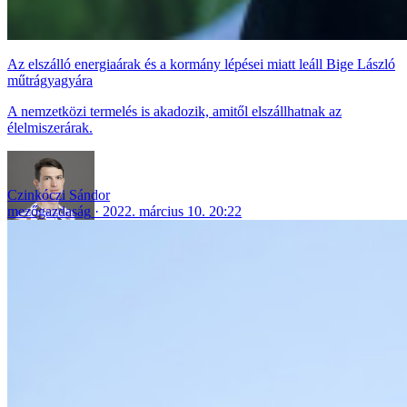
Az elszálló energiaárak és a kormány lépései miatt leáll Bige László
műtrágyagyára
A nemzetközi termelés is akadozik, amitől elszállhatnak az
élelmiszerárak.
Czinkóczi Sándor
mezőgazdaság
2022. március 10. 20:22