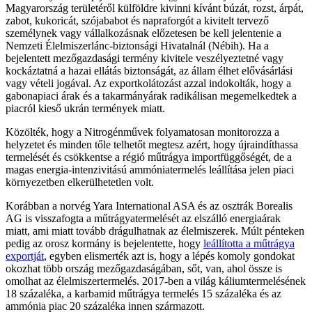
Magyarország területéről külföldre kivinni kívánt búzát, rozst, árpát,
zabot, kukoricát, szójababot és napraforgót a kivitelt tervező
személynek vagy vállalkozásnak előzetesen be kell jelentenie a
Nemzeti Élelmiszerlánc-biztonsági Hivatalnál (Nébih). Ha a
bejelentett mezőgazdasági termény kivitele veszélyeztetné vagy
kockáztatná a hazai ellátás biztonságát, az állam élhet elővásárlási
vagy vételi jogával. Az exportkolátozást azzal indokolták, hogy a
gabonapiaci árak és a takarmányárak radikálisan megemelkedtek a
piacról kieső ukrán termények miatt.
Közölték, hogy a Nitrogénművek folyamatosan monitorozza a
helyzetet és minden tőle telhetőt megtesz azért, hogy újraindíthassa
termelését és csökkentse a régió műtrágya importfüggőségét, de a
magas energia-intenzivitású ammóniatermelés leállítása jelen piaci
környezetben elkerülhetetlen volt.
Korábban a norvég Yara International ASA és az osztrák Borealis
AG is visszafogta a műtrágyatermelését az elszálló energiaárak
miatt, ami miatt tovább drágulhatnak az élelmiszerek. Múlt pénteken
pedig az orosz kormány is bejelentette, hogy
leállította a műtrágya
exportját
, egyben elismerték azt is, hogy a lépés komoly gondokat
okozhat több ország mezőgazdaságában, sőt, van, ahol össze is
omolhat az élelmiszertermelés. 2017-ben a világ káliumtermelésének
18 százaléka, a karbamid műtrágya termelés 15 százaléka és az
ammónia piac 20 százaléka innen származott.