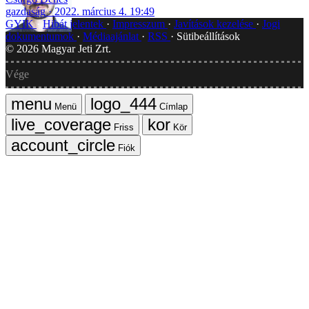
gazdaság
2022. március 4. 19:49
GYIK
Hibát jelentek
Impresszum
Javítások kezelése
Jogi
dokumentumok
Médiaajánlat
RSS
Sütibeállítások
©
2026
Magyar Jeti Zrt.
Vége
Menü
Címlap
Friss
Kör
Fiók