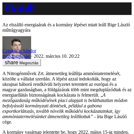
Az elszálló energiaárak és a kormány lépései miatt leáll Bige László
műtrágyagyára
Czinkóczi Sándor
mezőgazdaság
2022. március 10. 20:22
Megosztás
A Nitrogénművek Zrt. átmenetileg leállítja ammóniatermelését,
közölte a vállalat szerdán. A lépést azzal indokolták, hogy az
ukrajnai háború rendkívüli helyzetet teremtett az európai és a
magyar gazdaságban, a földgázárak több mint megduplázódtak és az
energiaellátás biztonságának kockázata is felmerült. „
A
mezőgazdaság működésének piaci alapjait is beláthatatlan módon
befolyásoló kormányzati döntések, például a gabona
exportkorlátozás, tovább növelik működési kockázatainkat, így
ammóniatermelésünket átmenetileg leállítottuk”
- írta Bige László
cége.
A kormány vasárnap jelentette be, hogy 2022. május 15-ig minden,