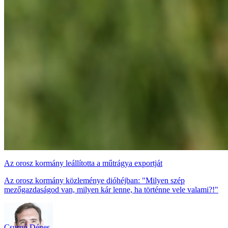
Az orosz kormány leállította a műtrágya exportját
Az orosz kormány közleménye dióhéjban: "Milyen szép
mezőgazdaságod van, milyen kár lenne, ha történne vele valami?!"
Csurgó Dénes