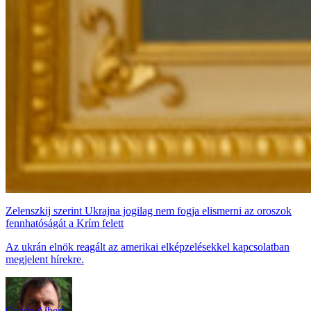
Zelenszkij szerint Ukrajna jogilag nem fogja elismerni az oroszok
fennhatóságát a Krím felett
Az ukrán elnök reagált az amerikai elképzelésekkel kapcsolatban
megjelent hírekre.
Gazda Albert