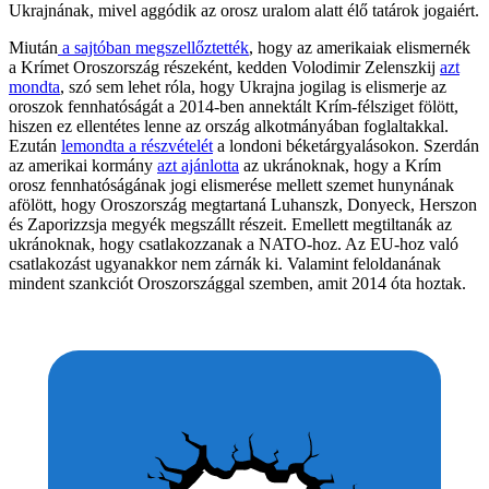
Ukrajnának, mivel aggódik az orosz uralom alatt élő tatárok jogaiért.
Miután
a sajtóban megszellőztették
, hogy az amerikaiak elismernék
a Krímet Oroszország részeként, kedden Volodimir Zelenszkij
azt
mondta
, szó sem lehet róla, hogy Ukrajna jogilag is elismerje az
oroszok fennhatóságát a 2014-ben annektált Krím-félsziget fölött,
hiszen ez ellentétes lenne az ország alkotmányában foglaltakkal.
Ezután
lemondta a részvételét
a londoni béketárgyalásokon. Szerdán
az amerikai kormány
azt ajánlotta
az ukránoknak, hogy a Krím
orosz fennhatóságának jogi elismerése mellett szemet hunynának
afölött, hogy Oroszország megtartaná Luhanszk, Donyeck, Herszon
és Zaporizzsja megyék megszállt részeit. Emellett megtiltanák az
ukránoknak, hogy csatlakozzanak a NATO-hoz. Az EU-hoz való
csatlakozást ugyanakkor nem zárnák ki. Valamint feloldanának
mindent szankciót Oroszországgal szemben, amit 2014 óta hoztak.