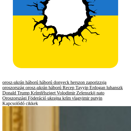
orosz-ukrán háború
háború
donyeck
herszon
zaporizzsja
oroszország
orosz-ukrán háború
Recep Tayyip Erdogan
luhanszk
Donald Trump
Krímfélsziget
Volodimir Zelenszkij
nato
Oroszországi Föderáció
ukrajna
krím
vlagyimir putyin
Kapcsolódó cikkek