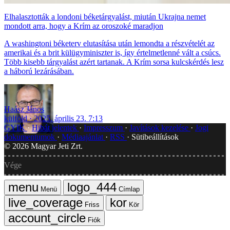
Elhalasztották a londoni béketárgyalást, miután Ukrajna nemet
mondott arra, hogy a Krím az oroszoké maradjon
A washingtoni béketerv elutasítása után lemondta a részvételét az
amerikai és a brit külügyminiszter is, így értelmetlenné vált a csúcs.
Több kisebb tárgyalást azért tartanak. A Krím sorsa kulcskérdés lesz
a háború lezárásában.
Haász János
külföld
2025. április 23. 7:13
GYIK
Hibát jelentek
Impresszum
Javítások kezelése
Jogi
dokumentumok
Médiaajánlat
RSS
Sütibeállítások
©
2026
Magyar Jeti Zrt.
Vége
Menü
Címlap
Friss
Kör
Fiók