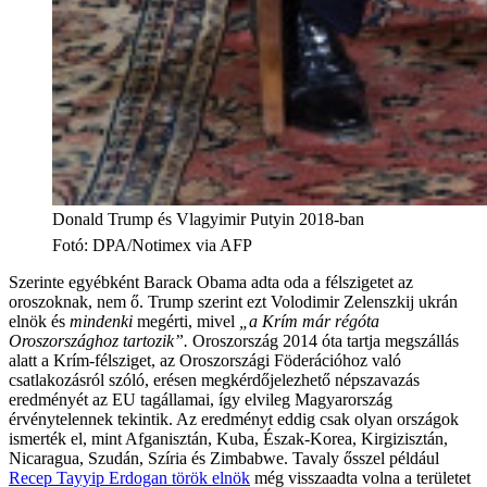
Donald Trump és Vlagyimir Putyin 2018-ban
Fotó
:
DPA/Notimex via AFP
Szerinte egyébként Barack Obama adta oda a félszigetet az
oroszoknak, nem ő. Trump szerint ezt Volodimir Zelenszkij ukrán
elnök és
mindenki
megérti, mivel
„a Krím már régóta
Oroszországhoz tartozik”.
Oroszország 2014 óta tartja megszállás
alatt a Krím-félsziget, az Oroszországi Föderációhoz való
csatlakozásról szóló, erésen megkérdőjelezhető népszavazás
eredményét az EU tagállamai, így elvileg Magyarország
érvénytelennek tekintik. Az eredményt eddig csak olyan országok
ismerték el, mint Afganisztán, Kuba, Észak-Korea, Kirgizisztán,
Nicaragua, Szudán, Szíria és Zimbabwe. Tavaly ősszel például
Recep Tayyip Erdogan török elnök
még visszaadta volna a területet