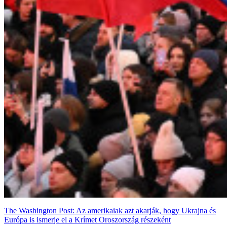
The Washington Post: Az amerikaiak azt akarják, hogy Ukrajna és
Európa is ismerje el a Krímet Oroszország részeként