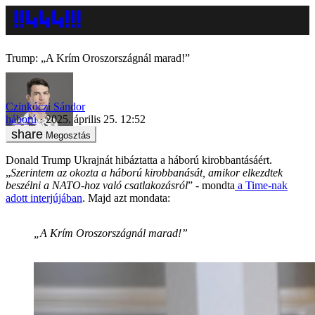
Trump: „A Krím Oroszországnál marad!”
Czinkóczi Sándor
háború
2025. április 25. 12:52
Megosztás
Donald Trump Ukrajnát hibáztatta a háború kirobbantásáért.
„
Szerintem az okozta a háború kirobbanását, amikor elkezdtek
beszélni a NATO-hoz való csatlakozásról
” - mondta
a Time-nak
adott interjújában
. Majd azt mondata:
„A Krím Oroszországnál marad!”