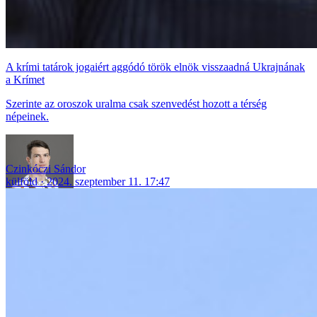
A krími tatárok jogaiért aggódó török elnök visszaadná Ukrajnának
a Krímet
Szerinte az oroszok uralma csak szenvedést hozott a térség
népeinek.
Czinkóczi Sándor
külföld
2024. szeptember 11. 17:47