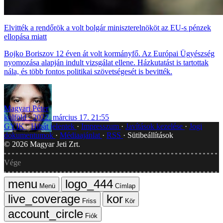
Elvitték a rendőrök a volt bolgár miniszterelnököt az EU-s pénzek
ellopása miatt
Bojko Boriszov 12 éven át volt kormányfő. Az Európai Ügyészség
nyomozása alapján indult vizsgálat ellene. Házkutatást is tartottak
nála, és több fontos politikai szövetségesét is bevitték.
Magyari Péter
külföld
2022. március 17. 21:55
GYIK
Hibát jelentek
Impresszum
Javítások kezelése
Jogi
dokumentumok
Médiaajánlat
RSS
Sütibeállítások
©
2026
Magyar Jeti Zrt.
Vége
Menü
Címlap
Friss
Kör
Fiók