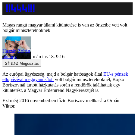
Magas rangú magyar állami kitüntetése is van az őrizetbe vett volt
bolgár miniszterelnöknek
Haszán Zoltán
bűnügy
2022. március 18. 9:16
Megosztás
Az európai ügyészség, majd a bolgár hatóságok által
EU-s pénzek
ellopásával meggyanúsított
volt bolgár miniszterelnöknél, Bojko
Boriszovnál tartott házkutatás során a rendőrök találhattak egy
kitüntetést, a Magyar Érdemrend Nagykeresztjét is.
Ezt még 2016 novemberben tűzte Boriszov mellkasára Orbán
Viktor.