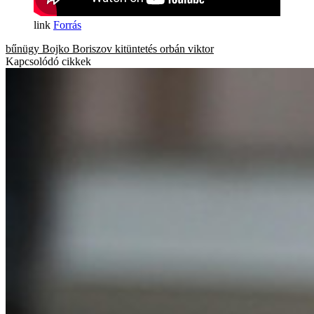
Forrás
bűnügy
Bojko Boriszov
kitüntetés
orbán viktor
Kapcsolódó cikkek