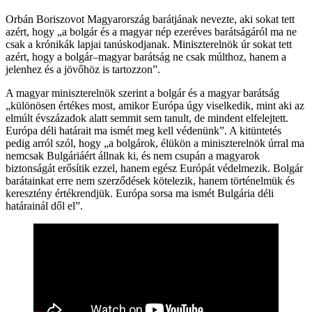
Orbán Boriszovot Magyarország barátjának nevezte, aki sokat tett
azért, hogy „a bolgár és a magyar nép ezeréves barátságáról ma ne
csak a krónikák lapjai tanúskodjanak. Miniszterelnök úr sokat tett
azért, hogy a bolgár–magyar barátság ne csak múlthoz, hanem a
jelenhez és a jövőhöz is tartozzon”.
A magyar miniszterelnök szerint a bolgár és a magyar barátság
„különösen értékes most, amikor Európa úgy viselkedik, mint aki az
elmúlt évszázadok alatt semmit sem tanult, de mindent elfelejtett.
Európa déli határait ma ismét meg kell védenünk”. A kitüntetés
pedig arról szól, hogy „a bolgárok, élükön a miniszterelnök úrral ma
nemcsak Bulgáriáért állnak ki, és nem csupán a magyarok
biztonságát erősítik ezzel, hanem egész Európát védelmezik. Bolgár
barátainkat erre nem szerződések kötelezik, hanem történelmük és
keresztény értékrendjük. Európa sorsa ma ismét Bulgária déli
határainál dől el”.