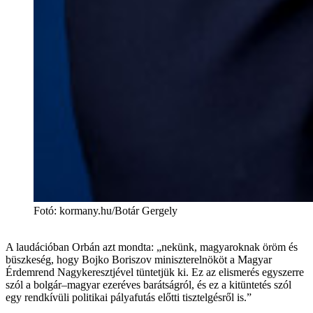
Fotó
:
kormany.hu/Botár Gergely
A laudációban Orbán azt mondta: „nekünk, magyaroknak öröm és
büszkeség, hogy Bojko Boriszov miniszterelnököt a Magyar
Érdemrend Nagykeresztjével tüntetjük ki. Ez az elismerés egyszerre
szól a bolgár–magyar ezeréves barátságról, és ez a kitüntetés szól
egy rendkívüli politikai pályafutás előtti tisztelgésről is.”