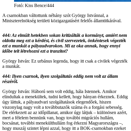
Fotó
:
Kiss Bence/444
A csarnokban váltottunk néhány szót György Istvánnal, a
Miniszterelnökség területi közigazgatásért felelős államtitkárával.
444: Az elmúlt hetekben sokan kritizálták a kormányt, amiért nem
oldotta meg ezt a kérdést, és civil szervezetek, önkéntesek végezték
ezt a munkát a pályaudvarokon. Mi az oka annak, hogy ennyi
időbe telt létrehozni ezt a tranzitot?
György István: Ez urbánus legenda, hogy itt csak a civilek végezték
a munkát.
444: Ilyen csarnok, ilyen szolgáltatás eddig nem volt az állam
részéről.
György István: Háború sem volt eddig, hála Istennek. Amikor
elindultak a menekültek, tudni kellett, hogy hányan érkeznek. Eddig
úgy láttuk, a pályaudvari szolgáltatások elegendőek, hiszen
viszonylag nagy volt a továbbutazók száma és a forgási sebesség.
De elérkezett az az időpillanat, amikor úgy látjuk – különösen azért,
mert a félelem bennünk van, hogy további migrációs hullám,
bocsánat, további menekülthullám fog érkezni Magyarországra –,
hogy muszáj szintet lépni azzal, hogy itt a BOK-csarnokban ezeket