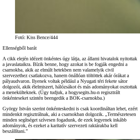
Fotó
:
Kiss Bence/444
Ellenségből barát
A cikk elején idézett önkéntes úgy látja, az állami hivatalok nyitottak
a javaslataikra. Bízik benne, hogy azokat is be fogják engedni a
csarnokba, akik az elmúlt hetekben nem valamelyik civil
szervezethez csatlakozva, hanem önállóan töltöttek akár órákat a
pályaudvaron. Ilyenek voltak például a Nyugati téri fekete sátor
dolgozói, akik élelmiszert, hálózsákot és más adományokat osztottak
a menekülteknek. (Úgy tudjuk, a hogysegits.hu-n regisztrált
önkénteseket szintén beengedik a BOK-csarnokba.)
György István szerint önkénteskedni is csak koordináltan lehet, ezért
mindenkit regisztrálnak, aki a csarnokban dolgozik. „Természetesen
minden segítséget szívesen fogadunk, de ezek legyenek inkább
adományok, és ezeket a karitatív szervezeti raktárakba kell
beszállítani.”