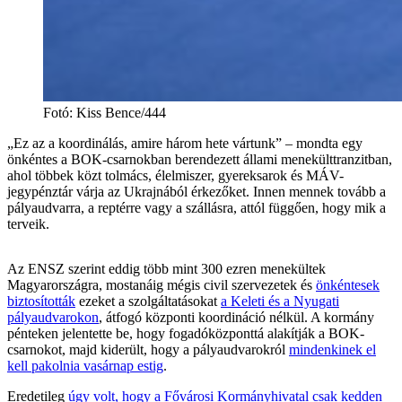
Fotó
:
Kiss Bence/444
„Ez az a koordinálás, amire három hete vártunk” – mondta egy
önkéntes a BOK-csarnokban berendezett állami menekülttranzitban,
ahol többek közt tolmács, élelmiszer, gyereksarok és MÁV-
jegypénztár várja az Ukrajnából érkezőket. Innen mennek tovább a
pályaudvarra, a reptérre vagy a szállásra, attól függően, hogy mik a
terveik.
Az ENSZ szerint eddig több mint 300 ezren menekültek
Magyarországra, mostanáig mégis civil szervezetek és
önkéntesek
biztosították
ezeket a szolgáltatásokat
a Keleti és a Nyugati
pályaudvarokon
, átfogó központi koordináció nélkül. A kormány
pénteken jelentette be, hogy fogadóközponttá alakítják a BOK-
csarnokot, majd kiderült, hogy a pályaudvarokról
mindenkinek el
kell pakolnia vasárnap estig
.
Eredetileg
úgy volt, hogy a Fővárosi Kormányhivatal csak kedden