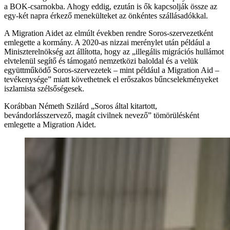
a BOK-csarnokba. Ahogy eddig, ezután is ők kapcsolják össze az
egy-két napra érkező menekülteket az önkéntes szállásadókkal.
A Migration Aidet az elmúlt években rendre Soros-szervezetként
emlegette a kormány. A 2020-as nizzai merénylet után például a
Miniszterelnökség azt állította, hogy az „illegális migrációs hullámot
elvtelenül segítő és támogató nemzetközi baloldal és a velük
együttműködő Soros-szervezetek – mint például a Migration Aid –
tevékenysége” miatt követhetnek el erőszakos bűncselekményeket
iszlamista szélsőségesek.
Korábban Németh Szilárd „Soros által kitartott,
bevándorlásszervező, magát civilnek nevező” tömörülésként
emlegette a Migration Aidet.