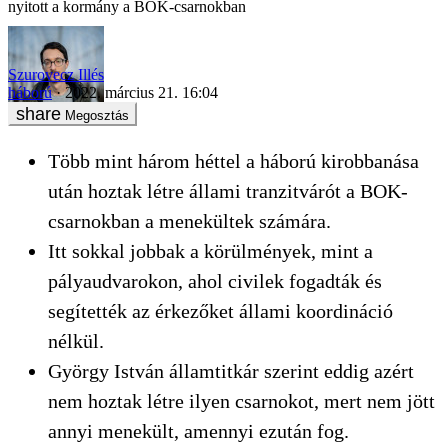
nyitott a kormány a BOK-csarnokban
Szurovecz Illés
háború
2022. március 21. 16:04
Megosztás
Több mint három héttel a háború kirobbanása
után hoztak létre állami tranzitvárót a BOK-
csarnokban a menekültek számára.
Itt sokkal jobbak a körülmények, mint a
pályaudvarokon, ahol civilek fogadták és
segítették az érkezőket állami koordináció
nélkül.
György István államtitkár szerint eddig azért
nem hoztak létre ilyen csarnokot, mert nem jött
annyi menekült, amennyi ezután fog.