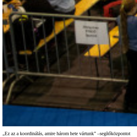
„Ez az a koordinálás, amire három hete vártunk” –segítőközpontot