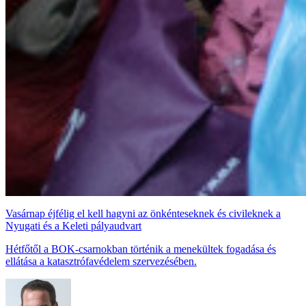
Vasárnap éjfélig el kell hagyni az önkénteseknek és civileknek a
Nyugati és a Keleti pályaudvart
Hétfőtől a BOK-csarnokban történik a menekültek fogadása és
ellátása a katasztrófavédelem szervezésében.