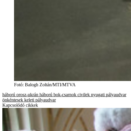
Fotó
:
Balogh Zoltán/MTI/MTVA
háború
orosz-ukrán háború
bok-csarnok
civilek
nyugati pályaudvar
önkéntesek
keleti pályaudvar
Kapcsolódó cikkek