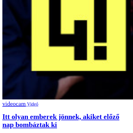
Videó
Itt olyan emberek jönnek, akiket előző
nap bombáztak ki