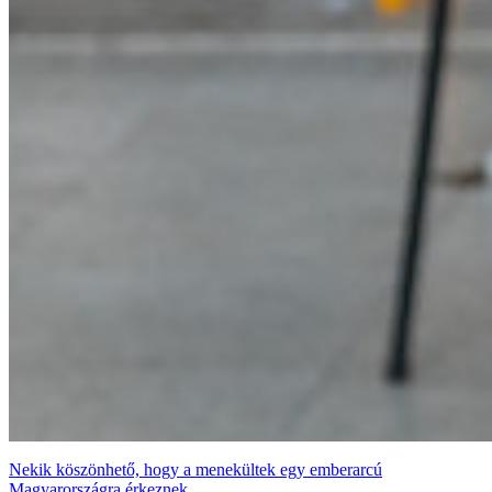
Nekik köszönhető, hogy a menekültek egy emberarcú
Magyarországra érkeznek