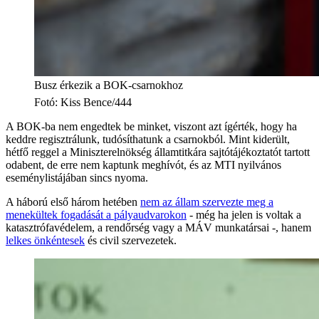
Busz érkezik a BOK-csarnokhoz
Fotó
:
Kiss Bence/444
A BOK-ba nem engedtek be minket, viszont azt ígérték, hogy ha
keddre regisztrálunk, tudósíthatunk a csarnokból. Mint kiderült,
hétfő reggel a Miniszterelnökség államtitkára sajtótájékoztatót tartott
odabent, de erre nem kaptunk meghívót, és az MTI nyilvános
eseménylistájában sincs nyoma.
A háború első három hetében
nem az állam szervezte meg a
menekültek fogadását a pályaudvarokon
- még ha jelen is voltak a
katasztrófavédelem, a rendőrség vagy a MÁV munkatársai -, hanem
lelkes önkéntesek
és civil szervezetek.