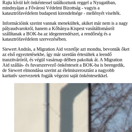
Rajta kívül két önkéntessel találkoztunk reggel a Nyugatiban,
mindnyájan a Fővárosi Védelmi Bizottság - vagyis a
katasztrófavédelem budapesti kirendeltsége - mellényét viselték.
Információink szerint vannak menekültek, akiket már nem is a nagy
pályaudvarokról, hanem a Kőbánya-Kispest vasútállomásról
szállítanak a BOK-ba az idegenrendészet, a rendőrség és a
katasztrófavédelem szervezésében.
Siewert András, a Migration Aid vezetője azt mondta, bevonták őket
az első egyeztetésekbe, így már szerdán értesültek a leendő
tranzitváróról, és végül vasárnap délben pakoltak át. A Migration
Aid szállás- és fuvarszervező önkénteseit a BOK-ba is beengedik,
de Siewert elmondása szerint az élelmiszerosztást a nagyobb
karitatív szervezetek fogják végezni saját önkénteseikkel.