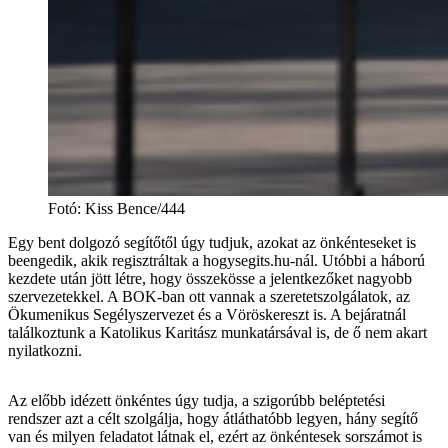
Fotó
:
Kiss Bence/444
Egy bent dolgozó segítőtől úgy tudjuk, azokat az önkénteseket is
beengedik, akik regisztráltak a hogysegits.hu-nál. Utóbbi a háború
kezdete után jött létre, hogy összekösse a jelentkezőket nagyobb
szervezetekkel. A BOK-ban ott vannak a szeretetszolgálatok, az
Ökumenikus Segélyszervezet és a Vöröskereszt is. A bejáratnál
találkoztunk a Katolikus Karitász munkatársával is, de ő nem akart
nyilatkozni.
Az előbb idézett önkéntes úgy tudja, a szigorúbb beléptetési
rendszer azt a célt szolgálja, hogy átláthatóbb legyen, hány segítő
van és milyen feladatot látnak el, ezért az önkéntesek sorszámot is