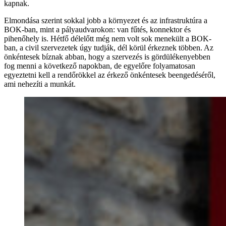
kapnak.
Elmondása szerint sokkal jobb a környezet és az infrastruktúra a
BOK-ban, mint a pályaudvarokon: van fűtés, konnektor és
pihenőhely is. Hétfő délelőtt még nem volt sok menekült a BOK-
ban, a civil szervezetek úgy tudják, dél körül érkeznek többen. Az
önkéntesek bíznak abban, hogy a szervezés is gördülékenyebben
fog menni a következő napokban, de egyelőre folyamatosan
egyeztetni kell a rendőrökkel az érkező önkéntesek beengedéséről,
ami nehezíti a munkát.