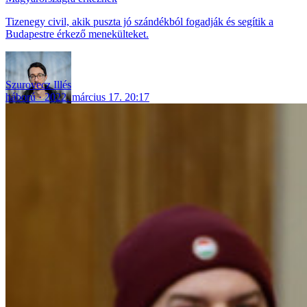
Tizenegy civil, akik puszta jó szándékból fogadják és segítik a
Budapestre érkező menekülteket.
Szurovecz Illés
háború
2022. március 17. 20:17