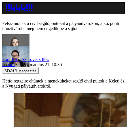
Felszámolták a civil segítőpontokat a pályaudvarokon, a központi
tranzitváróba még nem engedik be a sajtót
Fődi Kitti
,
Szurovecz Illés
háború
2022. március 21. 10:36
Megosztás
Hétfő reggelre eltűntek a menekülteket segítő civil pultok a Keleti és
a Nyugati pályaudvarokról.