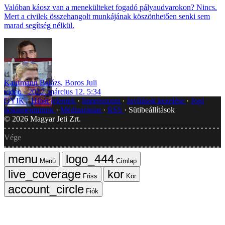
Valóban káosz van a menekülteket fogadó pályaudvarokon? Nincs.
Mert a civilek összehangolt munkájának köszönhetően senki sem
marad segítség nélkül.
Kaufmann Balázs
,
Boros Juli
video
2022. március 12. 5:34
GYIK
Hibát jelentek
Impresszum
Javítások kezelése
Jogi
dokumentumok
Médiaajánlat
RSS
Sütibeállítások
©
2026
Magyar Jeti Zrt.
Vége
Menü
Címlap
Friss
Kör
Fiók