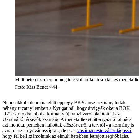
Múlt héten ez a terem még tele volt önkéntesekkel és menekült
Fotó
:
Kiss Bence/444
Nem sokkal kilenc óra előtt épp egy BKV-buszhoz irányítottak
néhány tucatnyi embert a Nyugatinál, hogy átvigyék őket a BOK
„B” csarnokba, ahol a kormány új tranzitvárót alakított ki az
Ukrajnából érkezők számára. A menekülteket útba igazító tolmács
azt mondta, pénteken hallottak először erről a tervről - a kormány is
aznap hozta nyilvánosságra -, de csak
vasárnap este vált világossá
,
hogy fel kell számolniuk az elmúlt hetekben létrejött segítőbázist.