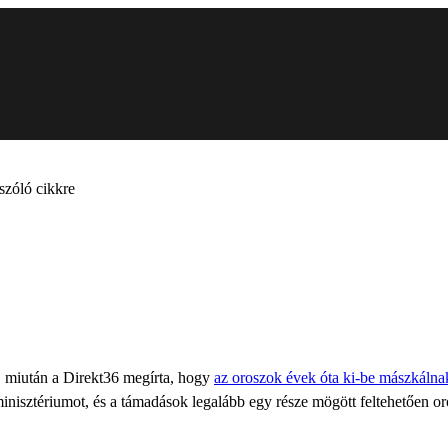
szóló cikkre
, miután a Direkt36 megírta, hogy
az oroszok évek óta ki-be mászkáln
inisztériumot, és a támadások legalább egy része mögött feltehetően oro