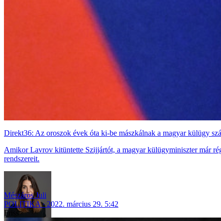
Direkt36: Az oroszok évek óta ki-be mászkálnak a magyar külügy sz
Amikor Lavrov kitüntette Szijjártót, a magyar külügyminiszter már rég
rendszereit.
Mészáros Juli
POLITIKA
2022. március 29. 5:42
Friss