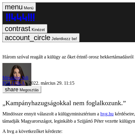
Menü
Kinézet
Jelentkezz be!
Három szóval reagált a külügy az őket érintő orosz hekkertámadásról 
Mészáros Juli
POLITIKA
2022. március 29. 11:15
Megosztás
„Kampányhazugságokkal nem foglalkozunk.”
Mindössze ennyit válaszolt a külügyminisztérium a
hvg.hu
kérdéseire
támadják Magyarországot, leginkább a Szijjártó Péter vezette külügym
A hvg a következőket kérdezte: