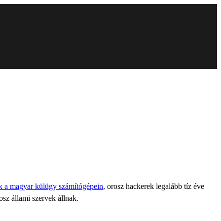
ak a magyar külügy számítógépein
, orosz hackerek legalább tíz éve
sz állami szervek állnak.