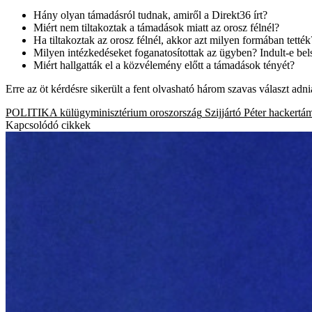
Hány olyan támadásról tudnak, amiről a Direkt36 írt?
Miért nem tiltakoztak a támadások miatt az orosz félnél?
Ha tiltakoztak az orosz félnél, akkor azt milyen formában tették
Milyen intézkedéseket foganatosítottak az ügyben? Indult-e bels
Miért hallgatták el a közvélemény előtt a támadások tényét?
Erre az öt kérdésre sikerült a fent olvasható három szavas választ adn
POLITIKA
külügyminisztérium
oroszország
Szijjártó Péter
hackertá
Kapcsolódó cikkek