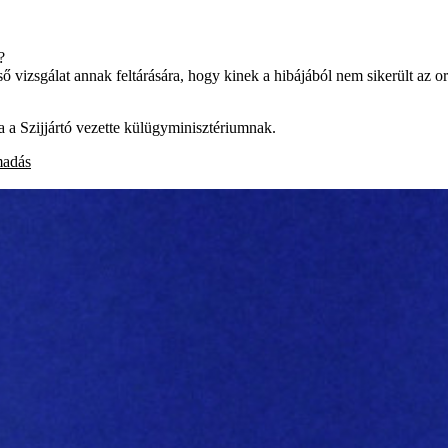
?
ő vizsgálat annak feltárására, hogy kinek a hibájából nem sikerült az o
ia a Szijjártó vezette külügyminisztériumnak.
madás