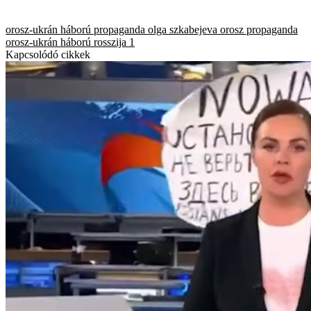
orosz-ukrán háború
propaganda
olga szkabejeva
orosz propaganda
orosz-ukrán háború
rosszija 1
Kapcsolódó cikkek