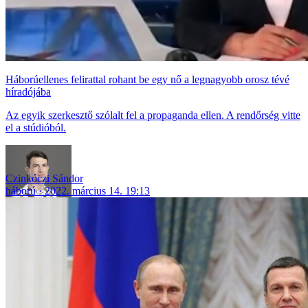
Háborúellenes felirattal rohant be egy nő a legnagyobb orosz tévé
híradójába
Az egyik szerkesztő szólalt fel a propaganda ellen. A rendőrség vitte
el a stúdióból.
Czinkóczi Sándor
háború
2022. március 14. 19:13