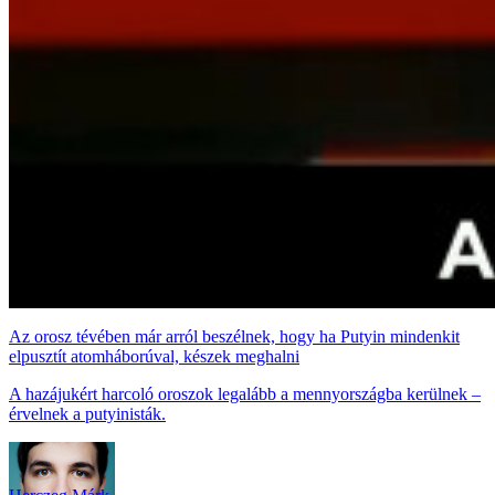
Az orosz tévében már arról beszélnek, hogy ha Putyin mindenkit
elpusztít atomháborúval, készek meghalni
A hazájukért harcoló oroszok legalább a mennyországba kerülnek –
érvelnek a putyinisták.