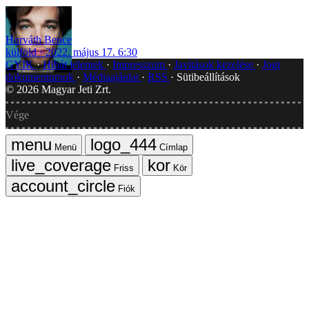
Horváth Bence
külföld
2022. május 17. 6:30
GYIK
Hibát jelentek
Impresszum
Javítások kezelése
Jogi
dokumentumok
Médiaajánlat
RSS
Sütibeállítások
©
2026
Magyar Jeti Zrt.
Vége
Menü
Címlap
Friss
Kör
Fiók