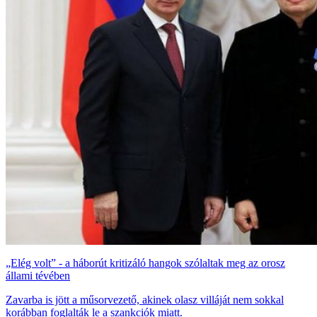
„Elég volt” - a háborút kritizáló hangok szólaltak meg az orosz
állami tévében
Zavarba is jött a műsorvezető, akinek olasz villáját nem sokkal
korábban foglalták le a szankciók miatt.