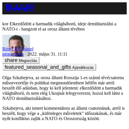
Elkezdődött a harmadik világháború, ideje demilitarizálni a
NATO-t - hangzott el az orosz állami tévében
Rényi Pál Dániel
propaganda
2022. május 31. 11:11
Megosztás
Ajándékozás
Olga Szkabejeva, az orosz állami Rosszija 1-es számú tévécsatorna
műsorvezetője és politikai megmondóembere hétfőn már arról
beszélt élő adásban, hogy ki kell jelenteni: elkezdődött a harmadik
világháború, és nem elég Ukrajnát lefegyverezni, hozzá kell látni a
NATO demilitarizálásához.
Szkabejeva, aki ismert kommentátora az állami csatornának, arról is
beszélt, hogy vége a „különleges műveletek” időszakának, és már
nyílt konfliktus zajlik a NATO és Oroszország között.