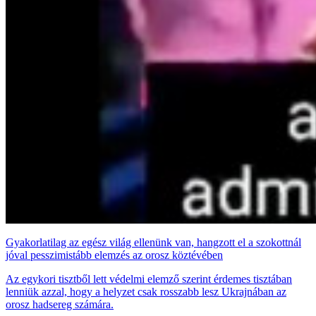
Gyakorlatilag az egész világ ellenünk van, hangzott el a szokottnál
jóval pesszimistább elemzés az orosz köztévében
Az egykori tisztből lett védelmi elemző szerint érdemes tisztában
lenniük azzal, hogy a helyzet csak rosszabb lesz Ukrajnában az
orosz hadsereg számára.