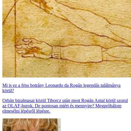
Mi is ez a friss botrány Leonardo da Rogán legendás találmánya
körül?
Orbán bizalmasai közül Tiborcz után most Rogán Antal körül szorul
az OLAF-hurok. De pontosan miért és mennyire? Megpróbálom
elmesélni lépésről lépésre.