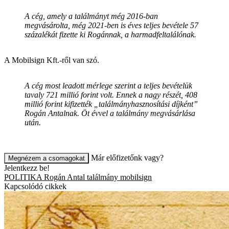
A cég, amely a találmányt még 2016-ban
megvásárolta, még 2021-ben is éves teljes bevétele 57
százalékát fizette ki Rogánnak, a harmadfeltalálónak.
A Mobilsign Kft.-ről van szó.
A cég most leadott mérlege szerint a teljes bevételük
tavaly 721 millió forint volt. Ennek a nagy részét, 408
millió forint kifizették „találmányhasznosítási díjként”
Rogán Antalnak. Öt évvel a találmány megvásárlása
után.
Már előfizetőnk vagy?
Megnézem a csomagokat
Jelentkezz be!
POLITIKA
Rogán Antal
találmány
mobilsign
Kapcsolódó cikkek