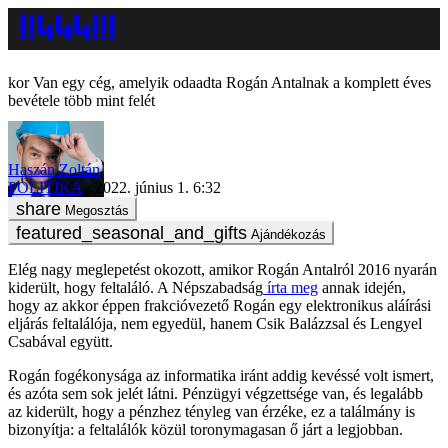
Van egy cég, amelyik odaadta Rogán Antalnak a komplett éves
bevétele több mint felét
Haszán Zoltán
POLITIKA
2022. június 1. 6:32
Megosztás
Ajándékozás
Elég nagy meglepetést okozott, amikor Rogán Antalról 2016 nyarán
kiderült, hogy feltaláló. A Népszabadság
írta meg
annak idején,
hogy az akkor éppen frakcióvezető Rogán egy elektronikus aláírási
eljárás feltalálója, nem egyedül, hanem Csik Balázzsal és Lengyel
Csabával együtt.
Rogán fogékonysága az informatika iránt addig kevéssé volt ismert,
és azóta sem sok jelét látni. Pénzügyi végzettsége van, és legalább
az kiderült, hogy a pénzhez tényleg van érzéke, ez a találmány is
bizonyítja: a feltalálók közül toronymagasan ő járt a legjobban.