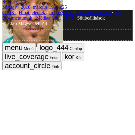
Szily László
bűnügy
2018. március 19. 13:25
GYIK
Hibát jelentek
Impresszum
Javítások kezelése
Jogi
dokumentumok
Médiaajánlat
RSS
Sütibeállítások
©
2026
Magyar Jeti Zrt.
Vége
Menü
Címlap
Friss
Kör
Fiók