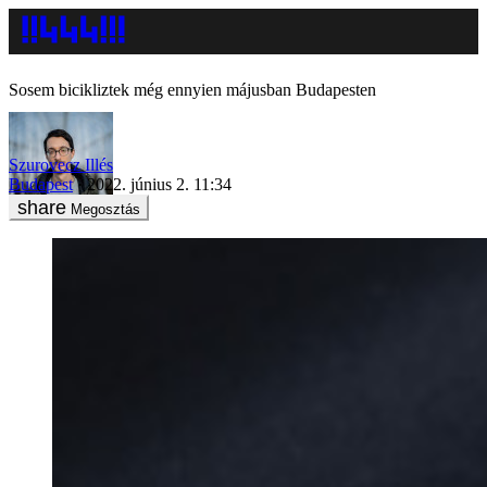
Sosem bicikliztek még ennyien májusban Budapesten
Szurovecz Illés
Budapest
2022. június 2. 11:34
Megosztás