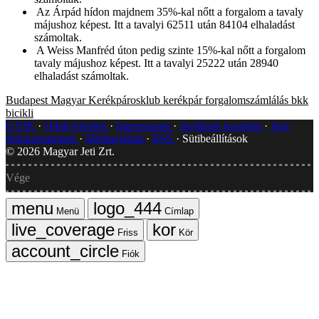
Az Árpád hídon majdnem 35%-kal nőtt a forgalom a tavaly
májushoz képest. Itt a tavalyi 62511 után 84104 elhaladást
számoltak.
A Weiss Manfréd úton pedig szinte 15%-kal nőtt a forgalom
tavaly májushoz képest. Itt a tavalyi 25222 után 28940
elhaladást számoltak.
Budapest
Magyar Kerékpárosklub
kerékpár
forgalomszámlálás
bkk
bicikli
GYIK
Hibát jelentek
Impresszum
Javítások kezelése
Jogi
dokumentumok
Médiaajánlat
RSS
Sütibeállítások
©
2026
Magyar Jeti Zrt.
Vége
Menü
Címlap
Friss
Kör
Fiók