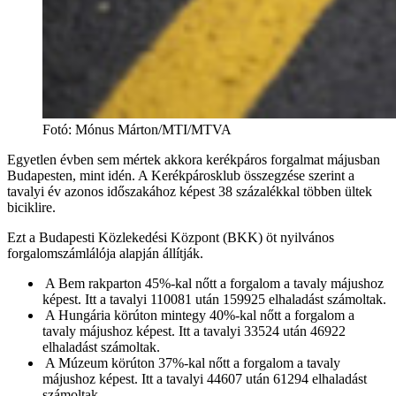
Fotó
:
Mónus Márton/MTI/MTVA
Egyetlen évben sem mértek akkora kerékpáros forgalmat májusban
Budapesten, mint idén. A Kerékpárosklub összegzése szerint a
tavalyi év azonos időszakához képest 38 százalékkal többen ültek
biciklire.
Ezt a Budapesti Közlekedési Központ (BKK) öt nyilvános
forgalomszámlálója alapján állítják.
A Bem rakparton 45%-kal nőtt a forgalom a tavaly májushoz
képest. Itt a tavalyi 110081 után 159925 elhaladást számoltak.
A Hungária körúton mintegy 40%-kal nőtt a forgalom a
tavaly májushoz képest. Itt a tavalyi 33524 után 46922
elhaladást számoltak.
A Múzeum körúton 37%-kal nőtt a forgalom a tavaly
májushoz képest. Itt a tavalyi 44607 után 61294 elhaladást
számoltak.