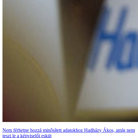
Nem férhetne hozzá minősített adatokhoz Hadházy Ákos, amíg nem
teszi le a képviselői esküt