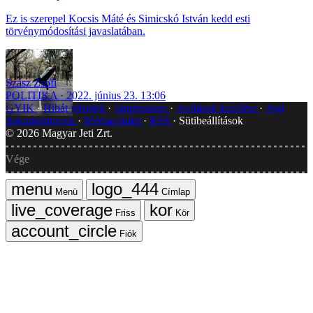
Ez is szerepel Kocsis Máté és Simicskó István kedd esti
törvénymódosítási javaslatában.
Szász Zsófi
POLITIKA
2022. június 23. 13:06
GYIK
Hibát jelentek
Impresszum
Javítások kezelése
Jogi
dokumentumok
Médiaajánlat
RSS
Sütibeállítások
©
2026
Magyar Jeti Zrt.
Vége
Menü
Címlap
Friss
Kör
Fiók