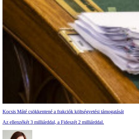
Kocsis Máté csökkentené a frakciók költségvetési támogatását
Az ellenzékét 3 milliárddal, a Fideszét 2 milliárddal.