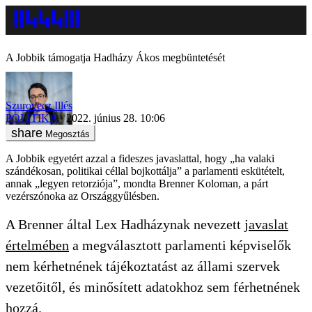
A Jobbik támogatja Hadházy Ákos megbüntetését
Szurovecz Illés
POLITIKA
2022. június 28. 10:06
Megosztás
A Jobbik egyetért azzal a fideszes javaslattal, hogy „ha valaki
szándékosan, politikai céllal bojkottálja” a parlamenti eskütételt,
annak „legyen retorziója”, mondta Brenner Koloman, a párt
vezérszónoka az Országgyűlésben.
A Brenner által Lex Hadházynak nevezett
javaslat
értelmében
a megválasztott parlamenti képviselők
nem kérhetnének tájékoztatást az állami szervek
vezetőitől, és minősített adatokhoz sem férhetnének
hozzá.