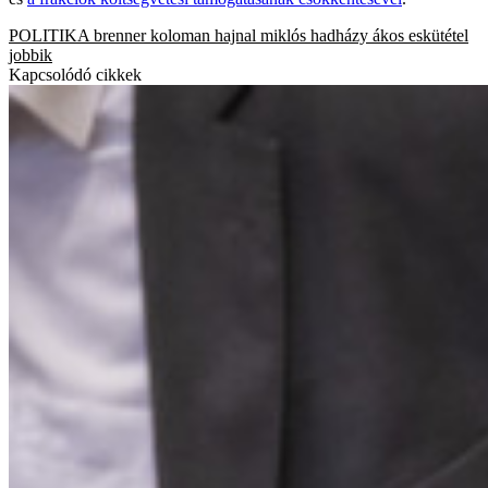
POLITIKA
brenner koloman
hajnal miklós
hadházy ákos
eskütétel
jobbik
Kapcsolódó cikkek