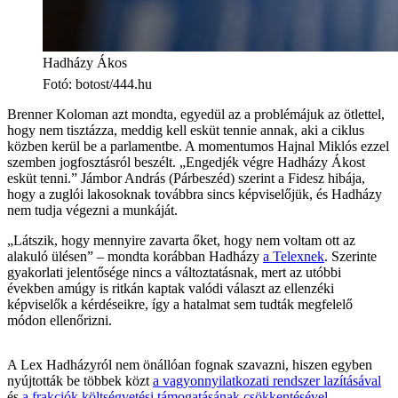
Hadházy Ákos
Fotó
:
botost/444.hu
Brenner Koloman azt mondta, egyedül az a problémájuk az ötlettel,
hogy nem tisztázza, meddig kell esküt tennie annak, aki a ciklus
közben kerül be a parlamentbe. A momentumos Hajnal Miklós ezzel
szemben jogfosztásról beszélt. „Engedjék végre Hadházy Ákost
esküt tenni.” Jámbor András (Párbeszéd) szerint a Fidesz hibája,
hogy a zuglói lakosoknak továbbra sincs képviselőjük, és Hadházy
nem tudja végezni a munkáját.
„Látszik, hogy mennyire zavarta őket, hogy nem voltam ott az
alakuló ülésen” – mondta korábban Hadházy
a Telexnek
. Szerinte
gyakorlati jelentősége nincs a változtatásnak, mert az utóbbi
években amúgy is ritkán kaptak valódi választ az ellenzéki
képviselők a kérdéseikre, így a hatalmat sem tudták megfelelő
módon ellenőrizni.
A Lex Hadházyról nem önállóan fognak szavazni, hiszen egyben
nyújtották be többek közt
a vagyonnyilatkozati rendszer lazításával
és
a frakciók költségvetési támogatásának csökkentésével
.