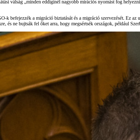
llátási válság „minden eddiginél nagyobb mirációs nyomást fog helyezn
O-k befejezzék a migráció biztatását és a migráció szervezését. Ez az u
re, és ne bujtsák fel őket arra, hogy megsértsék országok, például Sze