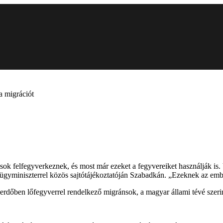
a migrációt
 felfegyverkeznek, és most már ezeket a fegyvereiket használják is. Vi
ülügyminiszterrel közös sajtótájékoztatóján Szabadkán. „Ezeknek az e
i erdőben lőfegyverrel rendelkező migránsok, a magyar állami tévé szeri