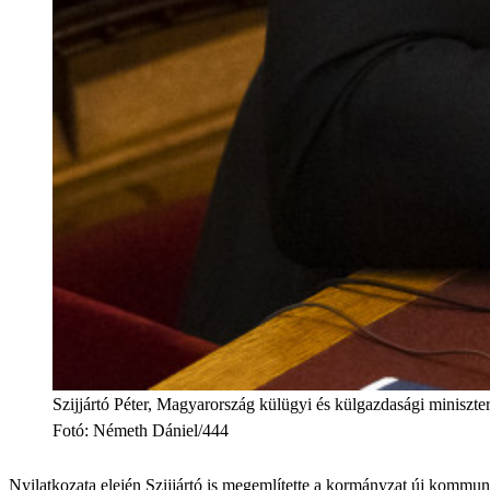
Szijjártó Péter, Magyarország külügyi és külgazdasági miniszt
Fotó
:
Németh Dániel/444
Nyilatkozata elején Szijjártó is megemlítette a kormányzat új kommun