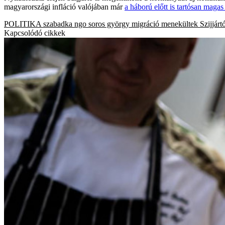
magyarországi infláció valójában már
a háború előtt is tartósan magas
POLITIKA
szabadka
ngo
soros györgy
migráció
menekültek
Szijjárt
Kapcsolódó cikkek