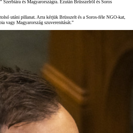
i” Szerbiára és Magyarországra. Ezután Brüsszelről és Soros
tolsó utáni pillanat. Arra kérjük Brüsszelt és a Soros-féle NGO-kat,
rbia vagy Magyarország szuverenitását.”