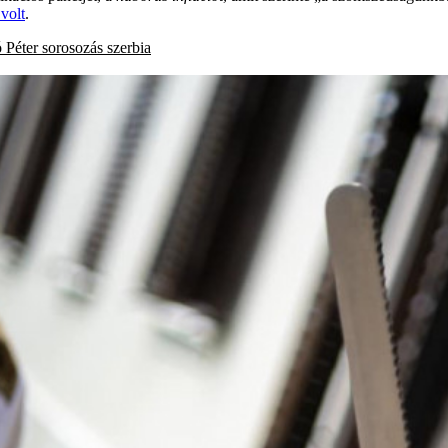
 volt
.
ó Péter
sorosozás
szerbia