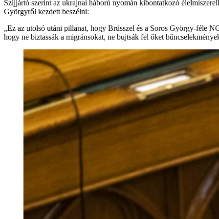
Szijjártó szerint az ukrajnai háború nyomán kibontatkozó élelmiszere
Györgyről kezdett beszélni:
„Ez az utolsó utáni pillanat, hogy Brüsszel és a Soros György-féle NG
hogy ne biztassák a migránsokat, ne bujtsák fel őket bűncselekmények