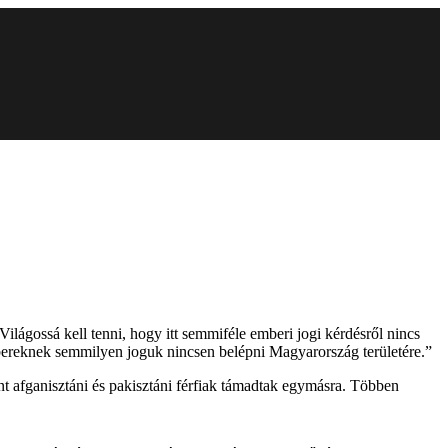
lágossá kell tenni, hogy itt semmiféle emberi jogi kérdésről nincs
mbereknek semmilyen joguk nincsen belépni Magyarország területére.”
nt afganisztáni és pakisztáni férfiak támadtak egymásra. Többen