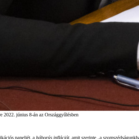
ere 2022. június 8-án az Országgyűlésben
ikációs paneljét, a
háborús inflációt
, amit szerinte „a szomszédságunkb