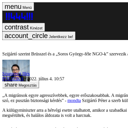
Menü
Kinézet
Jelentkezz be!
Szijjártó szerint Brüsszel és a „Soros György-féle NGO-k” szervezik 
Szurovecz Illés
POLITIKA
2022. július 4. 10:57
Megosztás
„A migránsok egyre agresszívebbek, egyre erőszakosabbak. A migránsok
szó, ez pusztán biztonsági kérdés” -
mondta
Szijjártó Péter a szerb k
A külügyminiszter arra a hétvégi esetre utalhatott, amikor a szabadka
megsérültek, és halálos áldozata is volt a harcnak.