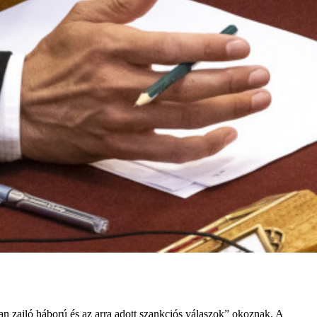
an zajló háború és az arra adott szankciós válaszok” okoznak. A