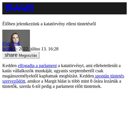
Élőben jelentkezünk a katatörvény elleni tüntetésről
Fődi Kitti
belföld
2022. július 13. 16:28
Megosztás
Kedden
elfogadta a parlament
a katatörvényt, ami ellehetetleníti a
katás vállalkozók munkáját, ugyanis szeptembertől csak
magánszemélyektől kaphatnak megbízást. Kedden
spontán tüntetés
szerveződött
, amikor a Margit hídat is több mint 8 órára lezárták a
tüntetők, szerda 6-tól pedig a parlament előtt tüntetnek.