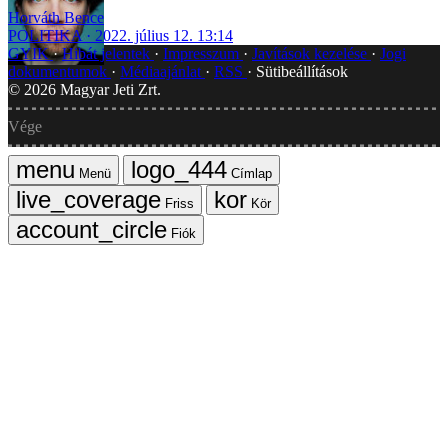
Horváth Bence
POLITIKA
2022. július 12. 13:14
GYIK
Hibát jelentek
Impresszum
Javítások kezelése
Jogi
dokumentumok
Médiaajánlat
RSS
Sütibeállítások
©
2026
Magyar Jeti Zrt.
Vége
Menü
Címlap
Friss
Kör
Fiók