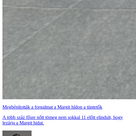
Megbénították a forgalmat a Margit hídon a tüntetők
A több száz fősre nőtt tömeg nem sokkal 11 előtt elindult, hogy
lezárja a Margit hidat.