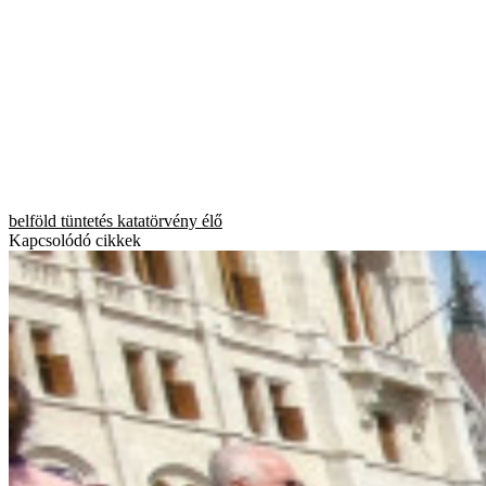
belföld
tüntetés
katatörvény
élő
Kapcsolódó cikkek