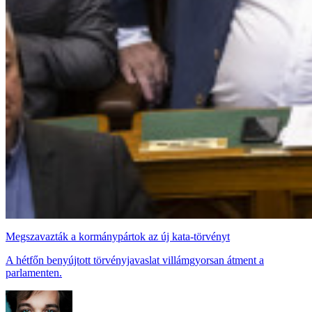
Megszavazták a kormánypártok az új kata-törvényt
A hétfőn benyújtott törvényjavaslat villámgyorsan átment a
parlamenten.