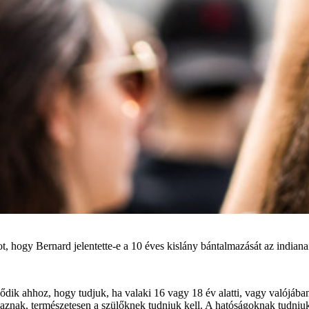
ot, hogy Bernard jelentette-e a 10 éves kislány bántalmazását az indiana
dik ahhoz, hogy tudjuk, ha valaki 16 vagy 18 év alatti, vagy valójába
nak, természetesen a szülőknek tudniuk kell. A hatóságoknak tudniuk k