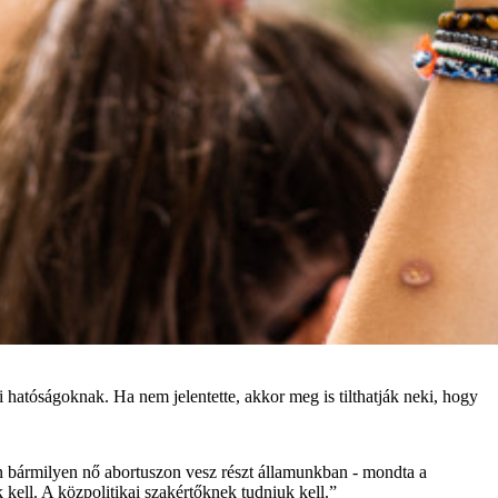
i hatóságoknak. Ha nem jelentette, akkor meg is tilthatják neki, hogy
n bármilyen nő abortuszon vesz részt államunkban - mondta a
ell. A közpolitikai szakértőknek tudniuk kell.”