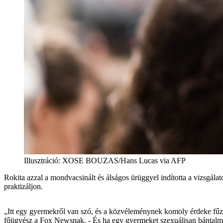
Illusztráció
:
XOSE BOUZAS/Hans Lucas via AFP
Rokita azzal a mondvacsinált és álságos ürüggyel indította a vizsgálat
praktizáljon.
„Itt egy gyermekről van szó, és a közvéleménynek komoly érdeke fűző
főügyész a Fox Newsnak. - És ha egy gyermeket szexuálisan bántalmaz