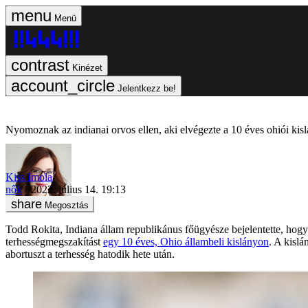
Menü
Kinézet
Jelentkezz be!
Nyomoznak az indianai orvos ellen, aki elvégezte a 10 éves ohiói kisl
Kiss Imola
nők
2022. július 14. 19:13
Megosztás
Todd Rokita, Indiana állam republikánus főügyésze bejelentette, hogy
terhességmegszakítást
egy 10 éves, Ohio állambeli kislányon
. A kisl
abortuszt a terhesség hatodik hete után.