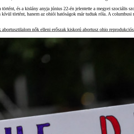
tént, és a kislány anyja június 22-én jelentette a megyei szociális szol
ül történt, hanem az ohiói hatóságok már tudtak róla. A columbusi rendő
k
abortusztilalom
nők elleni erőszak
kiskorú
abortusz
ohio
reprodukciós