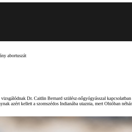
ány abortuszát
 vizsgálódnak Dr. Caitlin Bernard szülész-nőgyógyásszal kapcsolatban -
ánynak azért kellett a szomszédos Indianába utaznia, mert Ohióban néhá