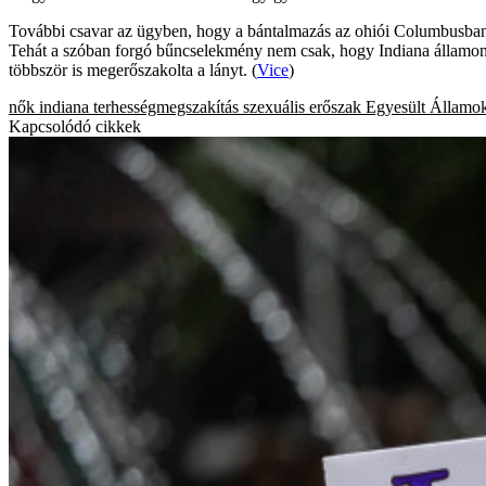
További csavar az ügyben, hogy a bántalmazás az ohiói Columbusban tör
Tehát a szóban forgó bűncselekmény nem csak, hogy Indiana államon kív
többször is megerőszakolta a lányt. (
Vice
)
nők
indiana
terhességmegszakítás
szexuális erőszak
Egyesült Államo
Kapcsolódó cikkek