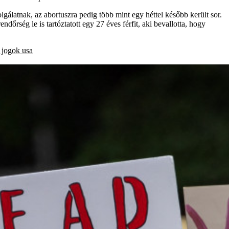
gálatnak, az abortuszra pedig több mint egy héttel később került sor.
rség le is tartóztatott egy 27 éves férfit, aki bevallotta, hogy
 jogok
usa