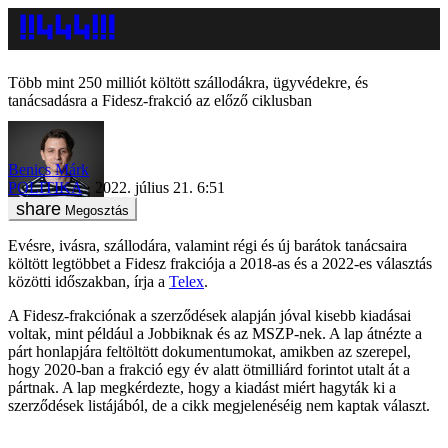
Több mint 250 milliót költött szállodákra, ügyvédekre, és
tanácsadásra a Fidesz-frakció az előző ciklusban
Benics Márk
POLITIKA
2022. július 21. 6:51
Megosztás
Evésre, ivásra, szállodára, valamint régi és új barátok tanácsaira
költött legtöbbet a Fidesz frakciója a 2018-as és a 2022-es választás
közötti időszakban, írja a
Telex
.
A Fidesz-frakciónak a szerződések alapján jóval kisebb kiadásai
voltak, mint például a Jobbiknak és az MSZP-nek. A lap átnézte a
párt honlapjára feltöltött dokumentumokat, amikben az szerepel,
hogy 2020-ban a frakció egy év alatt ötmilliárd forintot utalt át a
pártnak. A lap megkérdezte, hogy a kiadást miért hagyták ki a
szerződések listájából, de a cikk megjelenéséig nem kaptak választ.