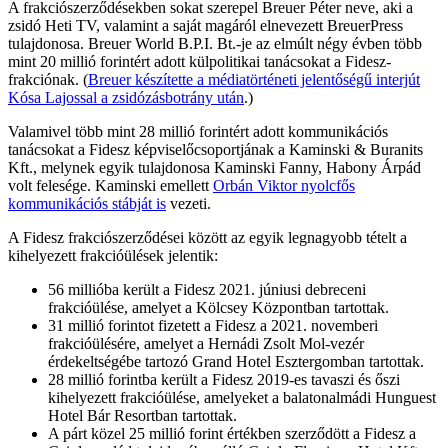
A frakciószerződésekben sokat szerepel Breuer Péter neve, aki a
zsidó Heti TV, valamint a saját magáról elnevezett BreuerPress
tulajdonosa. Breuer World B.P.I. Bt.-je az elmúlt négy évben több
mint 20 millió forintért adott külpolitikai tanácsokat a Fidesz-
frakciónak. (
Breuer készítette a médiatörténeti jelentőségű interjút
Kósa Lajossal a zsidózásbotrány után
.)
Valamivel több mint 28 millió forintért adott kommunikációs
tanácsokat a Fidesz képviselőcsoportjának a Kaminski & Buranits
Kft., melynek egyik tulajdonosa Kaminski Fanny, Habony Árpád
volt felesége. Kaminski emellett
Orbán Viktor nyolcfős
kommunikációs stábját is
vezeti.
A Fidesz frakciószerződései között az egyik legnagyobb tételt a
kihelyezett frakcióülések jelentik:
56 millióba került a Fidesz 2021. júniusi debreceni
frakcióülése, amelyet a Kölcsey Központban tartottak.
31 millió forintot fizetett a Fidesz a 2021. novemberi
frakcióülésére, amelyet a Hernádi Zsolt Mol-vezér
érdekeltségébe tartozó Grand Hotel Esztergomban tartottak.
28 millió forintba került a Fidesz 2019-es tavaszi és őszi
kihelyezett frakcióülése, amelyeket a balatonalmádi Hunguest
Hotel Bár Resortban tartottak.
A párt közel 25 millió forint értékben szerződött a Fidesz a