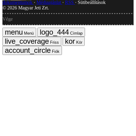
dokumentumok
Médiaajánlat
RSS
Sütibeállítások
©
2026
Magyar Jeti Zrt.
Vége
Menü
Címlap
Friss
Kör
Fiók