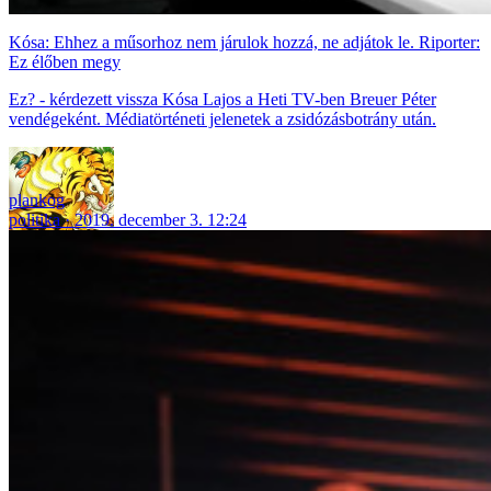
Kósa: Ehhez a műsorhoz nem járulok hozzá, ne adjátok le. Riporter:
Ez élőben megy
Ez? - kérdezett vissza Kósa Lajos a Heti TV-ben Breuer Péter
vendégeként. Médiatörténeti jelenetek a zsidózásbotrány után.
plankog
politika
2019. december 3. 12:24