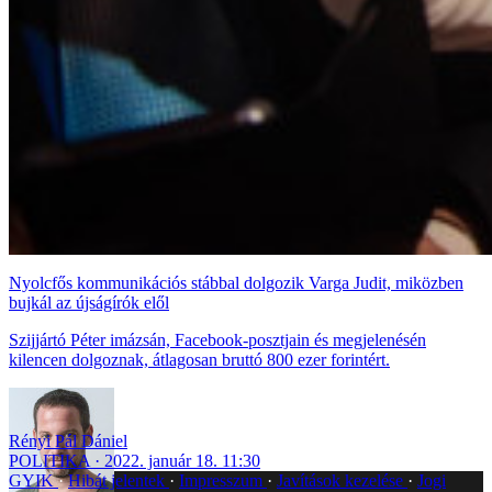
Nyolcfős kommunikációs stábbal dolgozik Varga Judit, miközben
bujkál az újságírók elől
Szijjártó Péter imázsán, Facebook-posztjain és megjelenésén
kilencen dolgoznak, átlagosan bruttó 800 ezer forintért.
Rényi Pál Dániel
POLITIKA
2022. január 18. 11:30
GYIK
Hibát jelentek
Impresszum
Javítások kezelése
Jogi