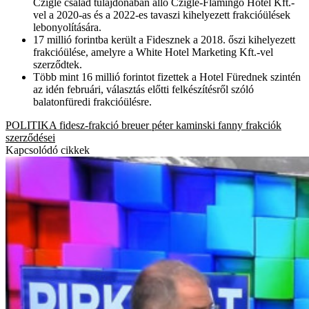
Czigle család tulajdonában álló Czigle-Flamingo Hotel Kft.-
vel a 2020-as és a 2022-es tavaszi kihelyezett frakcióülések
lebonyolítására.
17 millió forintba került a Fidesznek a 2018. őszi kihelyezett
frakcióülése, amelyre a White Hotel Marketing Kft.-vel
szerződtek.
Több mint 16 millió forintot fizettek a Hotel Fürednek szintén
az idén februári, választás előtti felkészítésről szóló
balatonfüredi frakcióülésre.
POLITIKA
fidesz-frakció
breuer péter
kaminski fanny
frakciók
szerződései
Kapcsolódó cikkek