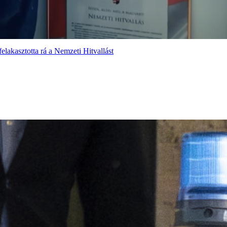
elakasztotta rá a Nemzeti Hitvallást