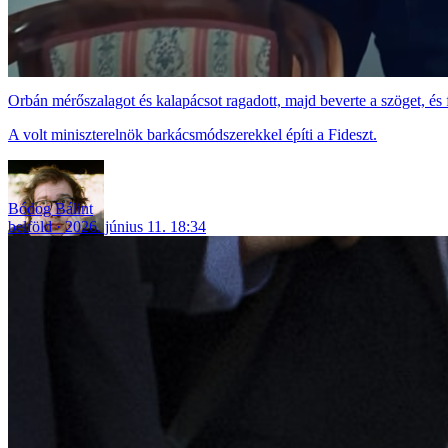
Orbán mérőszalagot és kalapácsot ragadott, majd beverte a szöget, és f
A volt miniszterelnök barkácsmódszerekkel építi a Fideszt.
Bódog Bálint
belföld
2026. június 11. 18:34