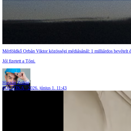
Mérföldkő Orbán Viktor közösségi médiásánál: 1 milliárdos bevételt 
Jól fizetett a Tóni.
Haszán Zoltán
POLITIKA
2026. június 1. 11:43