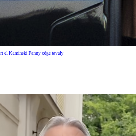
ért el Kaminski Fanny cége tavaly