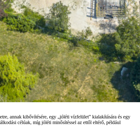
e, annak kibővítésére, egy „jóléti vízfelület” kialakítására és egy
dálkodási célúak, míg jóléti minősítéssel az ettől eltérő, például