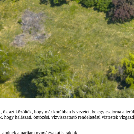
 azt közölték, hogy már korábban is vezetett be egy csatorna a területr
tik, hogy halászati, öntözési, vízvisszatartó rendeltetésű víztestek vízgaz
 aminek a partjára nyugágyakat is raktak.