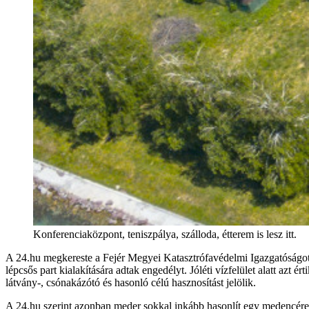
Konferenciaközpont, teniszpálya, szálloda, étterem is lesz itt.
A 24.hu megkereste a Fejér Megyei Katasztrófavédelmi Igazgatóságot, ők
lépcsős part kialakítására adtak engedélyt. Jóléti vízfelület alatt azt ér
látvány-, csónakázótó és hasonló célú hasznosítást jelölik.
A 24.hu szerint azonban meder sokkal inkább hasonlít egy medencére,