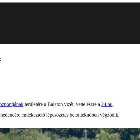
z
özpontjának
területére a Balaton vizét, vette észre a
24.hu
.
gy medencére emlékeztető lépcsőzetes betonteknőben végződik.