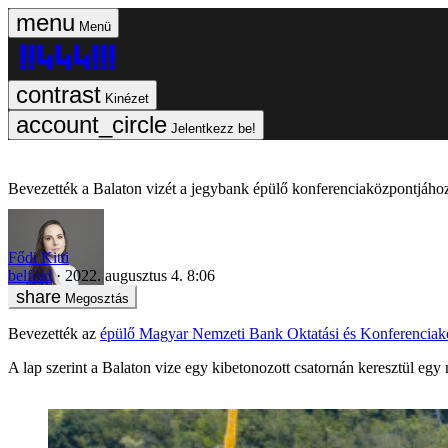
Menü
Kinézet
Jelentkezz be!
Bevezették a Balaton vizét a jegybank épülő konferenciaközpontjáho
Fődi Kitti
belföld
2022. augusztus 4. 8:06
Megosztás
Bevezették az
épülő Magyar Nemzeti Bank Oktatási és Konferenciak
A lap szerint a Balaton vize egy kibetonozott csatornán keresztül e