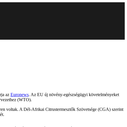
rja az
Euronews
. Az EU új növény-egészségügyi követelményeket
zervezethez (WTO).
geren voltak. A Dél-Afrikai Citrustermesztők Szövetsége (CGA) szerint
ét.