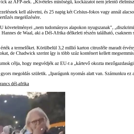
ck az AFP-nek. „Kivételes minőségű, kockázatot nem jelentő élelmiszer 
ésnek kell alávetni, és 25 napig két Celsius-fokos vagy annál alacsony
fertőzés megelőzésére.
U követelményei „nem tudományos alapokon nyugszanak", „diszkriminatí
Hannes de Waal, aki a Dél-Afrika délkeleti részén található, csaknem 
rték a termelőket. Körülbelül 3,2 millió karton citrusféle maradt érvén
, de Chadwick szerint így is több száz konténert kellett megsemmisí
iumok célja, hogy megvédjék az EU-t a „kártevő okozta mezőgazdasági é
yors megoldás születik. „Iparágunk nyomás alatt van. Számunkra ez a 
rancs
dél-afrika