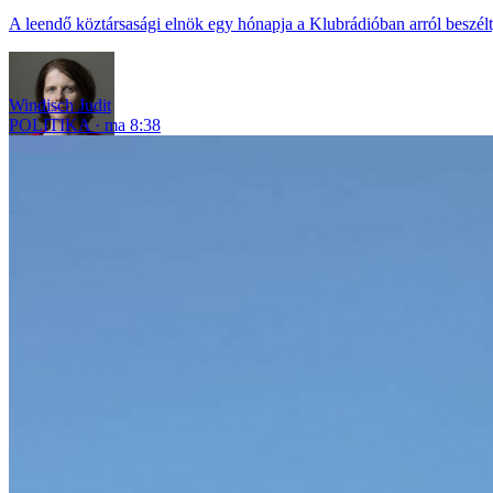
A leendő köztársasági elnök egy hónapja a Klubrádióban arról beszélt, 
Windisch Judit
POLITIKA
ma 8:38