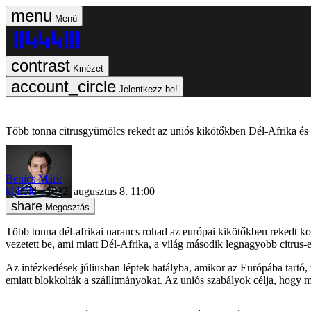
Menü
Kinézet
Jelentkezz be!
Több tonna citrusgyümölcs rekedt az uniós kikötőkben Dél-Afrika és 
Benics Márk
külföld
2022. augusztus 8. 11:00
Megosztás
Több tonna dél-afrikai narancs rohad az európai kikötőkben rekedt ko
vezetett be, ami miatt Dél-Afrika, a világ második legnagyobb citru
Az intézkedések júliusban léptek hatályba, amikor az Európába tartó,
emiatt blokkolták a szállítmányokat. Az uniós szabályok célja, hogy