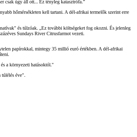
csak úgy áll ott... Ez tényleg katasztrófa.”
abb hőmérsékleten kell tartani. A dél-afrikai termelők szerint erre
vak" és túlzóak. „Ez további költségeket fog okozni. És jelenleg
százéves Sundays River Citrusfarmot vezeti.
ytelen papírokkal, mintegy 35 millió euró értékben. A dél-afrikai
teni.
s a környezeti hatásoktól."
túlélés éve".