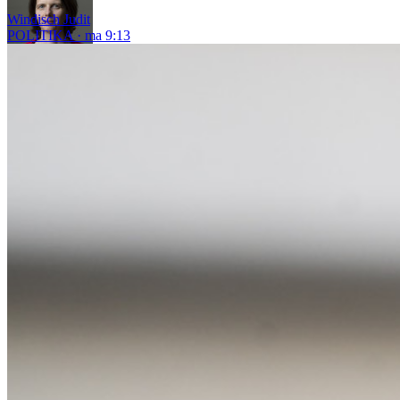
Windisch Judit
POLITIKA
ma 9:13