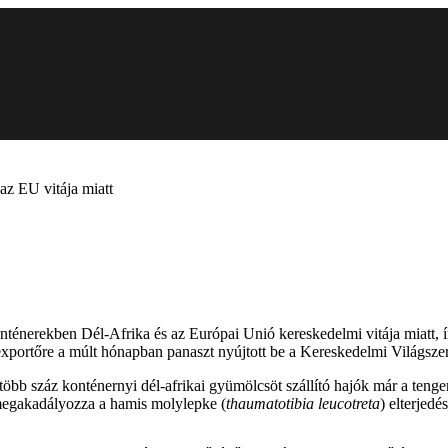
az EU vitája miatt
nténerekben Dél-Afrika és az Európai Unió kereskedelmi vitája miatt, í
s-exportőre a múlt hónapban panaszt nyújtott be a Kereskedelmi Világs
 több száz konténernyi dél-afrikai gyümölcsöt szállító hajók már a ten
 megakadályozza a hamis molylepke (
thaumatotibia leucotreta
) elterjedés