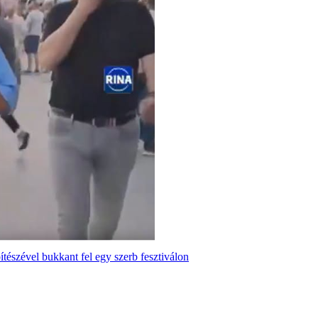
tészével bukkant fel egy szerb fesztiválon