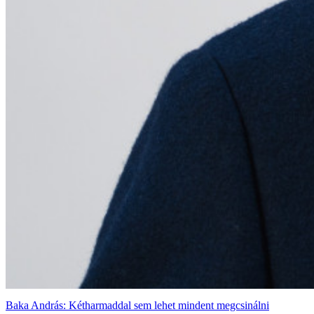
Baka András: Kétharmaddal sem lehet mindent megcsinálni