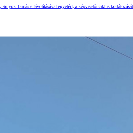
Sulyok Tamás eltávolításával egyetért, a képviselői ciklus korlátozását 