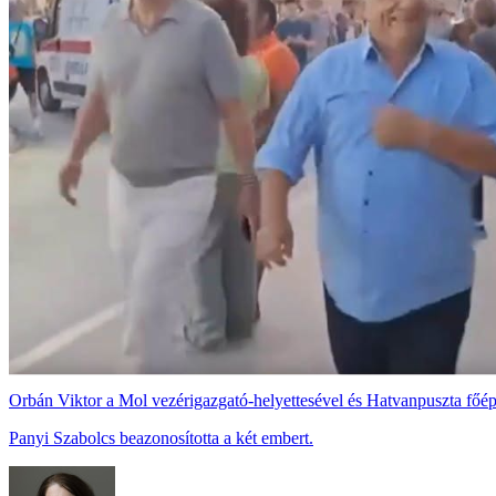
Orbán Viktor a Mol vezérigazgató-helyettesével és Hatvanpuszta főépí
Panyi Szabolcs beazonosította a két embert.