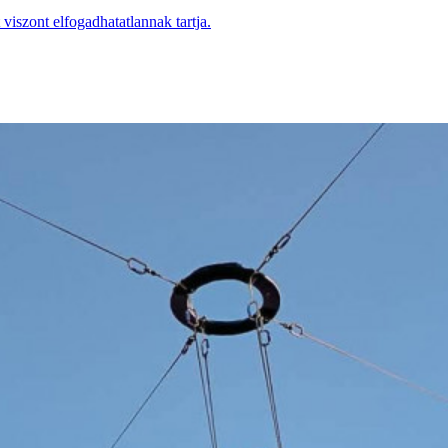
viszont elfogadhatatlannak tartja.