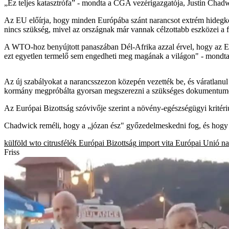
„Ez teljes katasztrófa” - mondta a CGA vezérigazgatója, Justin Chadwi
Az EU előírja, hogy minden Európába szánt narancsot extrém hidegkezel
nincs szükség, mivel az országnak már vannak célzottabb eszközei a 
A WTO-hoz benyújtott panaszában Dél-Afrika azzal érvel, hogy az E
ezt egyetlen termelő sem engedheti meg magának a világon" - mondta 
Az új szabályokat a narancsszezon közepén vezették be, és váratlanul é
kormány megpróbálta gyorsan megszerezni a szükséges dokumentumokat
Az Európai Bizottság szóvivője szerint a növény-egészségügyi kritér
Chadwick reméli, hogy a „józan ész" győzedelmeskedni fog, és hogy g
külföld
wto
citrusfélék
Európai Bizottság
import
vita
Európai Unió
na
Friss