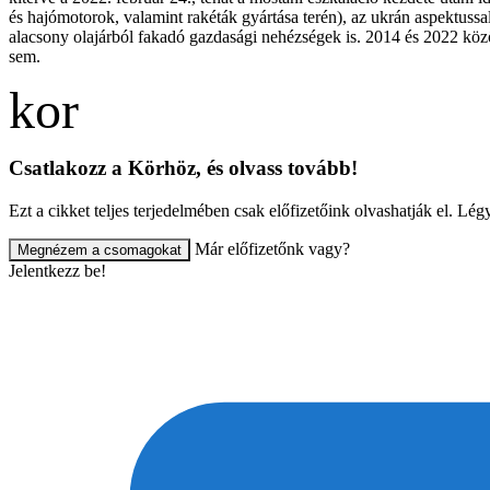
és hajómotorok, valamint rakéták gyártása terén), az ukrán aspektussal
alacsony olajárból fakadó gazdasági nehézségek is. 2014 és 2022 köz
sem.
Csatlakozz a Körhöz, és olvass tovább!
Ezt a cikket teljes terjedelmében csak előfizetőink olvashatják el. L
Már előfizetőnk vagy?
Megnézem a csomagokat
Jelentkezz be!