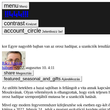
Menü
Kinézet
Jelentkezz be!
Egyre nagyobb bajban van az orosz hadiipar, a szankciók lenullázz
Rácz András
háború
2022. augusztus 10. 4:11
Megosztás
Ajándékozás
Az utóbbi hetekben a hazai sajtóban is fellángolt a vita annak kapcs
Moszkvának. Olyan vélemények is elhangzottak, hogy ezek teljesen hat
orosz hadiipar szempontjából mutassa be a szankciók hatását.
Mivel egy modern fegyverrendszer kifejlesztése sok esetben egy-két év
kitérve a 2022. február 24., tehát a mostani eszkaláció kezdete utáni 