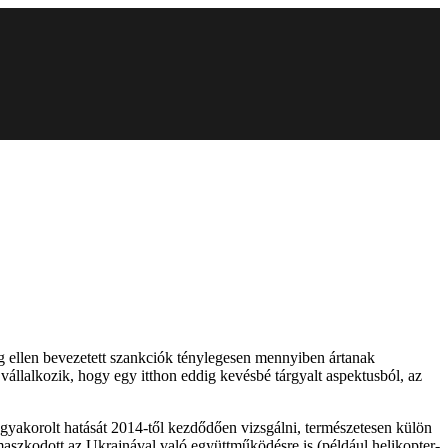
ág ellen bevezetett szankciók ténylegesen mennyiben ártanak
állalkozik, hogy egy itthon eddig kevésbé tárgyalt aspektusból, az
a gyakorolt hatását 2014-től kezdődően vizsgálni, természetesen külön
támaszkodott az Ukrajnával való együttműködésre is (például helikopter-