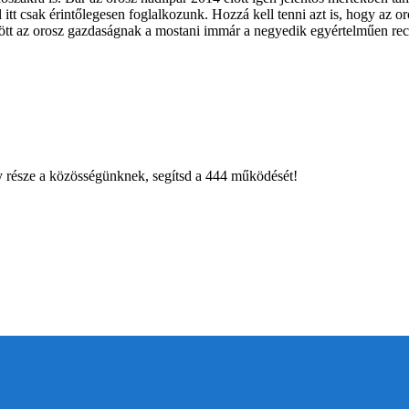
 itt csak érintőlegesen foglalkozunk. Hozzá kell tenni azt is, hogy az 
ött az orosz gazdaságnak a mostani immár a negyedik egyértelműen reces
égy része a közösségünknek, segítsd a 444 működését!