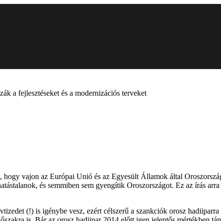
ák a fejlesztéseket és a modernizációs terveket
án, hogy vajon az Európai Unió és az Egyesült Államok által Oroszorsz
ástalanok, és semmiben sem gyengítik Oroszországot. Ez az írás arra v
tizedet (!) is igénybe vesz, ezért célszerű a szankciók orosz hadiiparr
időszakra is. Bár az orosz hadiipar 2014 előtt igen jelentős mértékben 