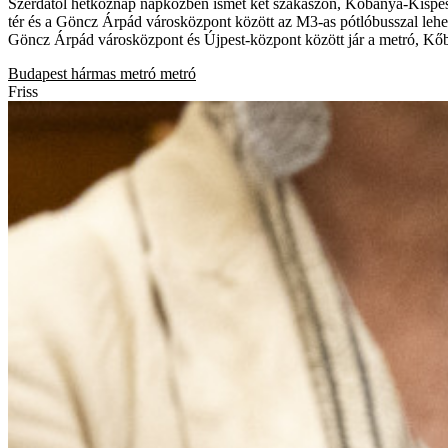
Szerdától hétköznap napközben ismét két szakaszon, Kőbánya-Kispest
tér és a Göncz Árpád városközpont között az M3-as pótlóbusszal lehe
Göncz Árpád városközpont és Újpest-központ között jár a metró, Kőb
Budapest
hármas metró
metró
Friss