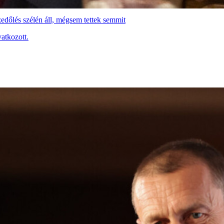
edőlés szélén áll, mégsem tettek semmit
atkozott.