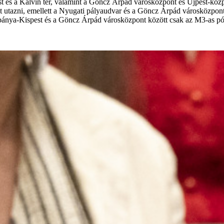
 és a Kálvin tér, valamint a Göncz Árpád városközpont és Újpest-közpo
t utazni, emellett a Nyugati pályaudvar és a Göncz Árpád városközpont
ánya-Kispest és a Göncz Árpád városközpont között csak az M3-as pótl