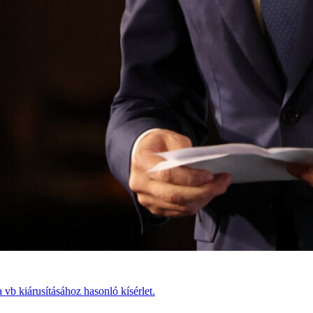
vb kiárusításához hasonló kísérlet.