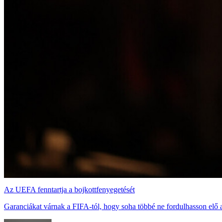
Az UEFA fenntartja a bojkottfenyegetését
Garanciákat várnak a FIFA-tól, hogy soha többé ne fordulhasson elő a 