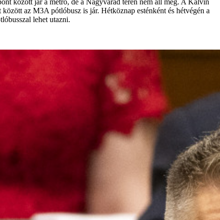
nt között jár a metró, de a Nagyvárad téren nem áll meg. A Kálvin
 között az M3A pótlóbusz is jár. Hétköznap esténként és hétvégén a
óbusszal lehet utazni.