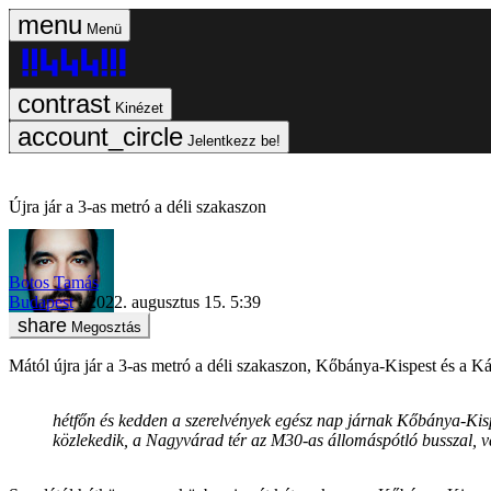
Menü
Kinézet
Jelentkezz be!
Újra jár a 3-as metró a déli szakaszon
Botos Tamás
Budapest
2022. augusztus 15. 5:39
Megosztás
Mától újra jár a 3-as metró a déli szakaszon, Kőbánya-Kispest és a Ká
hétfőn és kedden a szerelvények egész nap járnak Kőbánya-Kisp
közlekedik, a Nagyvárad tér az M30-as állomáspótló busszal, val