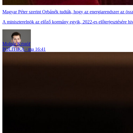
Magyar Péter szerint Orbánék tudták, hogy az energiarendszer az össz
A miniszterelnök az előző kormány egyik, 2022-es előterjesztésére hiv
Molnár Kristóf
POLITIKA
ma 16:41