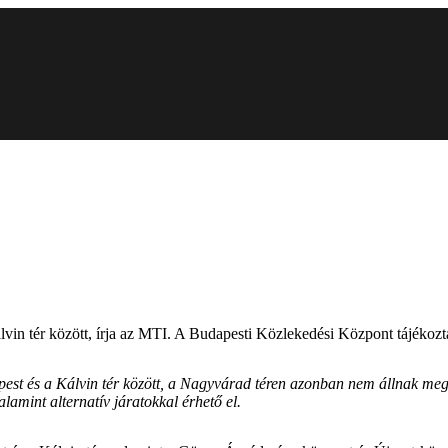
lvin tér között, írja az MTI. A Budapesti Közlekedési Központ tájékozta
est és a Kálvin tér között, a Nagyvárad téren azonban nem állnak meg.
amint alternatív járatokkal érhető el.