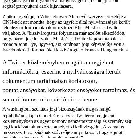
igazgatóságának figyelmét a hiányosságokra, és megpróbált
segítséget nyújtani azok kijavítására.
Zlatko ügyvédje, a Whistlebower AId nevű szervezet vezetője a
CNN-nek azt mondta, hogy az ügyfele által nyilvánosságra került
leleplező információknak nincs köze Elon Musk és a Twitter
vitájához. A "kiszivárogtatás folyamata már azelőtt elkezdődött,
hogy bármi jele lett volna Musk és a Twitter kapcsolatának" -
mondta John Tye, ügyvéd, aki korábban jogi képviselője volt a
Facebookról információkat kiszivárogtató Frances Haugennek is.
A Twitter közleményben reagált a megjelent
információkra, eszerint a nyilvánosságra került
dokumentum tartalmában korlátozott,
pontatlanságokat, következetlenségeket tartalmaz, és
semmi fontos információ nincs benne.
A washingtoni szenátus jogi bizottságának magas rangú
republikánus tagja Chuck Grassley, a Twitteren megjelent
közleményében az ügyet komoly nemzetbiztonsági és személyiségi
jogi kockázatnak nevezte, amelyet ki kell vizsgálni. A szenátus
hírszerzési bizottságának szóvivője annyit közölt, hogy eljutott
hozzájuk a panasz, és „komolyan veszik”.