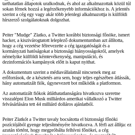
tarthatatlan állapotok uralkodnak, és ahol az alkalmazottak közül túl
sokan férnek hozzá a legérzékenyebb információkhoz is. A jelentés
szerint a cég egy vagy akár több jelenlegi alkalmazottja is külföldi
hírszerző szolgálatoknak dolgozhat.
Peiter "Mudge" Zlatko, a Twitter korábbi biztonsági főnöke, ismert
hacker, a kiszivárogtatott leleplező dokumentumban azt állította,
hogy a cég vezetése félrevezette a cég igazgatóságát és a
kormányzati hatóságokat a biztonsági hiányosságokról, amelyek
némelyike külföldi kémtevékenység, manipuláció, és
dezinformációs kampányok előtt is kaput nyithat.
A dokumentum szerint a médiavállalatnál nincsenek meg az
erőforrások, de a késztetés arra sem, hogy teljes egészében átlássák,
hány automatizált fiók, úgynevezett bot működik a platformon.
Az automatizált fiókok átláthatatlanságára hivatkozva szeretne
visszalépni Elon Musk milliárdos amerikai vállalkozó a Twitter
felvásárlására tett 44 milliárd dolláros ajánlatból.
Peiter Zlatkót a Twitter tavaly bocsátotta el biztonsági főnöki
pozíciójából gyenge teljesítményére hivatkozva. A férfi azt állítja: ez
azután történt, hogy megpróbálta felhívni főnökei, a cég