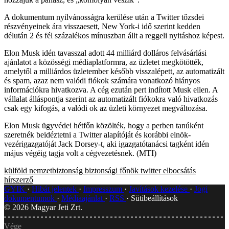
A dokumentum nyilvánosságra kerülése után a Twitter tőzsdei
részvényeinek ára visszaesett, New York-i idő szerint kedden
délután 2 és fél százalékos mínuszban állt a reggeli nyitáshoz képest.
Elon Musk idén tavasszal adott 44 milliárd dolláros felvásárlási
ajánlatot a közösségi médiaplatformra, az üzletet megkötötték,
amelytől a milliárdos üzletember később visszalépett, az automatizált
és spam, azaz nem valódi fiókok számára vonatkozó hiányos
információkra hivatkozva. A cég ezután pert indított Musk ellen. A
vállalat álláspontja szerint az automatizált fiókokra való hivatkozás
csak egy kifogás, a valódi ok az üzleti környezet megváltozása.
Elon Musk ügyvédei hétfőn közölték, hogy a perben tanúként
szeretnék beidéztetni a Twitter alapítóját és korábbi elnök-
vezérigazgatóját Jack Dorsey-t, aki igazgatótanácsi tagként idén
május végéig tagja volt a cégvezetésnek. (MTI)
külföld
nemzetbiztonság
biztonsági főnök
twitter
elbocsátás
hírszerző
GYIK
Hibát jelentek
Impresszum
Javítások kezelése
Jogi
dokumentumok
Médiaajánlat
RSS
Sütibeállítások
©
2026
Magyar Jeti Zrt.
Vége