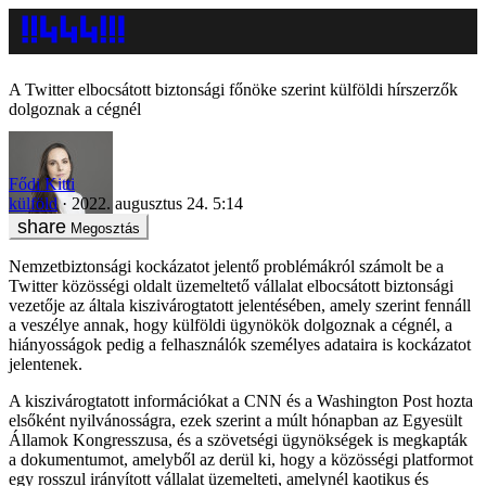
A Twitter elbocsátott biztonsági főnöke szerint külföldi hírszerzők
dolgoznak a cégnél
Fődi Kitti
külföld
2022. augusztus 24. 5:14
Megosztás
Nemzetbiztonsági kockázatot jelentő problémákról számolt be a
Twitter közösségi oldalt üzemeltető vállalat elbocsátott biztonsági
vezetője az általa kiszivárogtatott jelentésében, amely szerint fennáll
a veszélye annak, hogy külföldi ügynökök dolgoznak a cégnél, a
hiányosságok pedig a felhasználók személyes adataira is kockázatot
jelentenek.
A kiszivárogtatott információkat a CNN és a Washington Post hozta
elsőként nyilvánosságra, ezek szerint a múlt hónapban az Egyesült
Államok Kongresszusa, és a szövetségi ügynökségek is megkapták
a dokumentumot, amelyből az derül ki, hogy a közösségi platformot
egy rosszul irányított vállalat üzemelteti, amelynél kaotikus és