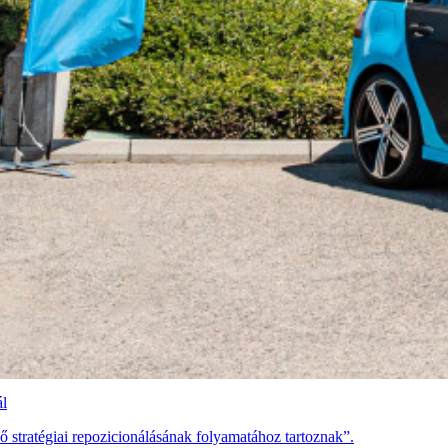
ál
ő stratégiai repozicionálásának folyamatához tartoznak”.