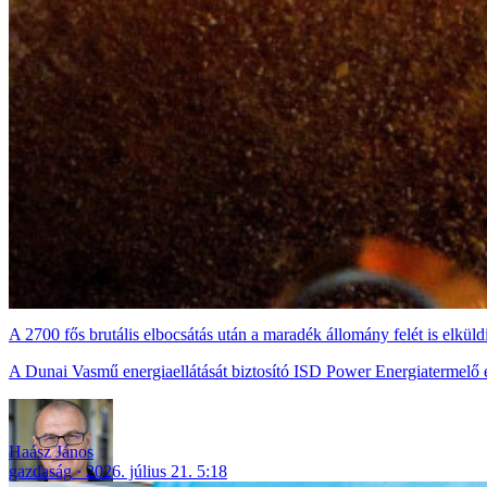
A 2700 fős brutális elbocsátás után a maradék állomány felét is elküld
A Dunai Vasmű energiaellátását biztosító ISD Power Energiatermelő és 
Haász János
gazdaság
2026. július 21. 5:18