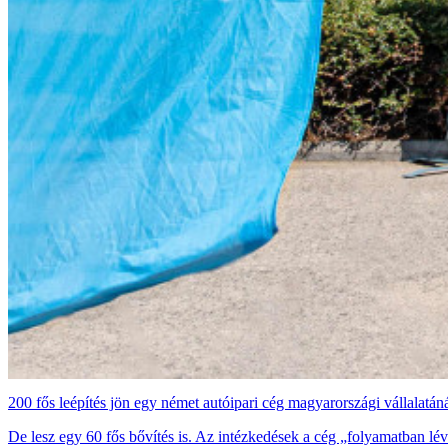
200 fős leépítés jön egy német autóipari cég magyarországi vállalatán
De lesz egy 60 fős bővítés is. Az intézkedések a cég „folyamatban lév