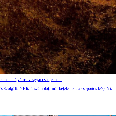
ik a dunaújvárosi vasgyár csődje miatt
Szolgáltató Kft. felszámolója már bejelentette a csoportos leépítést.