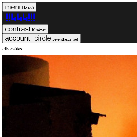
Menü
Kinézet
Jelentkezz be!
elbocsátás