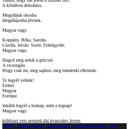
Tudod, hogy mit jelent a zimmer frei.
A kőműves dekoltázs.
Megoldjuk okosba.
Idegállapotba jövünk.
Magyar vagy.
Koppány. Réka. Sarolta.
Gizella. István. Szent. Felnégyelte.
Magyar vagy.
Hagyd meg nekik a görcsöt.
A vicsorgást.
Hogy csak mi, meg sajátos, meg mindenki ellenünk.
Te legyél velünk!
Ember
Magyar
Európai
Inkább legyél a holnap, mint a tegnap!
Magyar vagy.
költészet
vers
nemzeti dal
gyurcsány ferenc
GYIK
Hibát jelentek
Impresszum
Javítások kezelése
Jogi