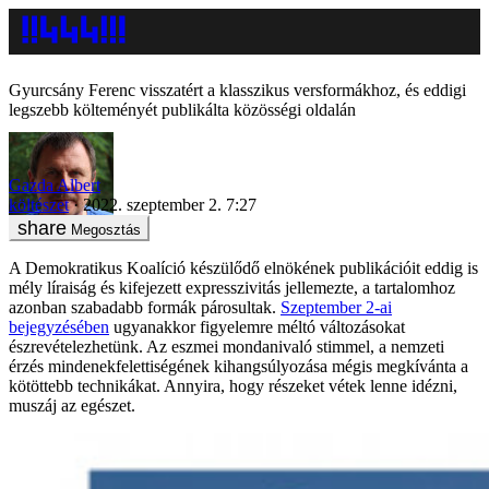
Gyurcsány Ferenc visszatért a klasszikus versformákhoz, és eddigi
legszebb költeményét publikálta közösségi oldalán
Gazda Albert
költészet
2022. szeptember 2. 7:27
Megosztás
A Demokratikus Koalíció készülődő elnökének publikációit eddig is
mély líraiság és kifejezett expresszivitás jellemezte, a tartalomhoz
azonban szabadabb formák párosultak.
Szeptember 2-ai
bejegyzésében
ugyanakkor figyelemre méltó változásokat
észrevételezhetünk. Az eszmei mondanivaló stimmel, a nemzeti
érzés mindenekfelettiségének kihangsúlyozása mégis megkívánta a
kötöttebb technikákat. Annyira, hogy részeket vétek lenne idézni,
muszáj az egészet.