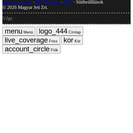
dokumentumok
Médiaajánlat
RSS
Sütibeállítások
©
2026
Magyar Jeti Zrt.
Vége
Menü
Címlap
Friss
Kör
Fiók