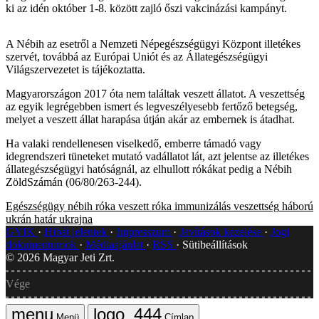
ki az idén október 1-8. között zajló őszi vakcinázási kampányt.
A Nébih az esetről a Nemzeti Népegészségügyi Központ illetékes
szervét, továbbá az Európai Uniót és az Állategészségügyi
Világszervezetet is tájékoztatta.
Magyarországon 2017 óta nem találtak veszett állatot. A veszettség
az egyik legrégebben ismert és legveszélyesebb fertőző betegség,
melyet a veszett állat harapása útján akár az embernek is átadhat.
Ha valaki rendellenesen viselkedő, emberre támadó vagy
idegrendszeri tüneteket mutató vadállatot lát, azt jelentse az illetékes
állategészségügyi hatóságnál, az elhullott rókákat pedig a Nébih
ZöldSzámán (06/80/263-244).
Egészségügy
nébih
róka
veszett róka
immunizálás
veszettség
háború
ukrán határ
ukrajna
GYIK
Hibát jelentek
Impresszum
Javítások kezelése
Jogi
dokumentumok
Médiaajánlat
RSS
Sütibeállítások
©
2026
Magyar Jeti Zrt.
Vége
Menü
Címlap