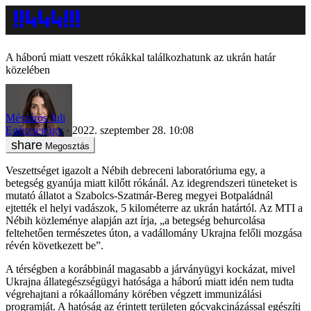
A háború miatt veszett rókákkal találkozhatunk az ukrán határ
közelében
Mészáros Juli
Egészségügy
2022. szeptember 28. 10:08
Megosztás
Veszettséget igazolt a Nébih debreceni laboratóriuma egy, a
betegség gyanúja miatt kilőtt rókánál. Az idegrendszeri tüneteket is
mutató állatot a Szabolcs-Szatmár-Bereg megyei Botpaládnál
ejtették el helyi vadászok, 5 kilométerre az ukrán határtól. Az MTI a
Nébih közleménye alapján azt írja, „a betegség behurcolása
feltehetően természetes úton, a vadállomány Ukrajna felőli mozgása
révén következett be”.
A térségben a korábbinál magasabb a járványügyi kockázat, mivel
Ukrajna állategészségügyi hatósága a háború miatt idén nem tudta
végrehajtani a rókaállomány körében végzett immunizálási
programját. A hatóság az érintett területen gócvakcinázással egészíti