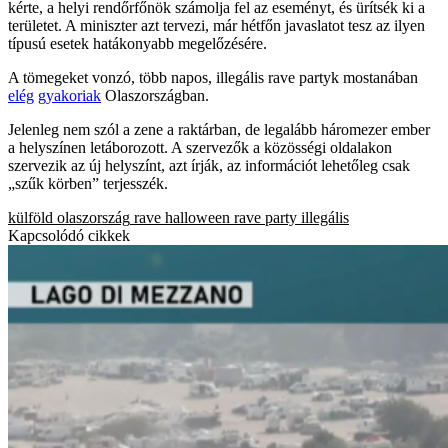
kérte, a helyi rendőrfőnök számolja fel az eseményt, és ürítsék ki a
területet. A miniszter azt tervezi, már hétfőn javaslatot tesz az ilyen
típusú esetek hatákonyabb megelőzésére.
A tömegeket vonzó, több napos, illegális rave partyk mostanában
elég
gyakoriak
Olaszországban.
Jelenleg nem szól a zene a raktárban, de legalább háromezer ember
a helyszínen letáborozott. A szervezők a közösségi oldalakon
szervezik az új helyszínt, azt írják, az információt lehetőleg csak
„szűk körben” terjesszék.
külföld
olaszország
rave
halloween
rave party
illegális
Kapcsolódó cikkek