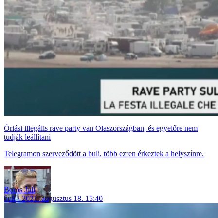
Óriási illegális rave party van Olaszországban, és egyelőre nem
tudják leállítani
Telegramon szerveződött a buli, több ezren érkeztek a helyszínre.
Boros Juli
buli
2021. augusztus 18. 15:40