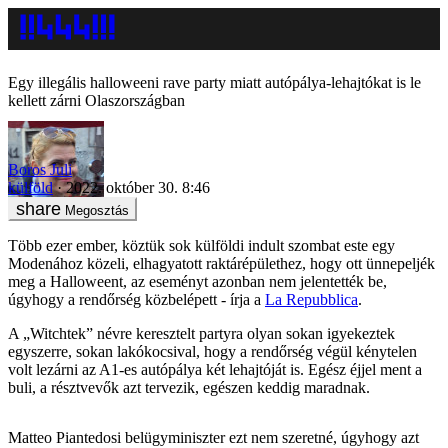
Egy illegális halloweeni rave party miatt autópálya-lehajtókat is le
kellett zárni Olaszországban
Boros Juli
külföld
2022. október 30. 8:46
Megosztás
Több ezer ember, köztük sok külföldi indult szombat este egy
Modenához közeli, elhagyatott raktárépülethez, hogy ott ünnepeljék
meg a Halloweent, az eseményt azonban nem jelentették be,
úgyhogy a rendőrség közbelépett - írja a
La Repubblica
.
A „Witchtek” névre keresztelt partyra olyan sokan igyekeztek
egyszerre, sokan lakókocsival, hogy a rendőrség végül kénytelen
volt lezárni az A1-es autópálya két lehajtóját is. Egész éjjel ment a
buli, a résztvevők azt tervezik, egészen keddig maradnak.
Matteo Piantedosi belügyminiszter ezt nem szeretné, úgyhogy azt