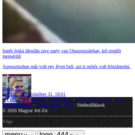
Ismét óriási illegális rave party van Olaszországban, két rendőr
megsérült
Augusztusban már volt egy ilyen buli, azt is nehéz volt felszámolni.
Boros Juli
külföld
2021. október 31. 18:01
GYIK
Hibát jelentek
Impresszum
Javítások kezelése
Jogi
dokumentumok
Médiaajánlat
RSS
Sütibeállítások
©
2026
Magyar Jeti Zrt.
Vége