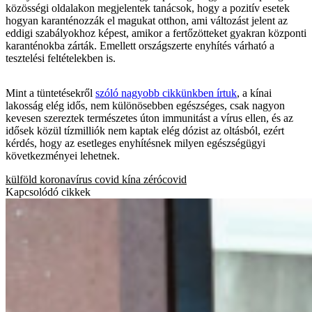
közösségi oldalakon megjelentek tanácsok, hogy a pozitív esetek
hogyan karanténozzák el magukat otthon, ami változást jelent az
eddigi szabályokhoz képest, amikor a fertőzötteket gyakran központi
karanténokba zárták. Emellett országszerte enyhítés várható a
tesztelési feltételekben is.
Mint a tüntetésekről
szóló nagyobb cikkünkben írtuk
, a kínai
lakosság elég idős, nem különösebben egészséges, csak nagyon
kevesen szereztek természetes úton immunitást a vírus ellen, és az
idősek közül tízmilliók nem kaptak elég dózist az oltásból, ezért
kérdés, hogy az esetleges enyhítésnek milyen egészségügyi
következményei lehetnek.
külföld
koronavírus
covid
kína
zérócovid
Kapcsolódó cikkek