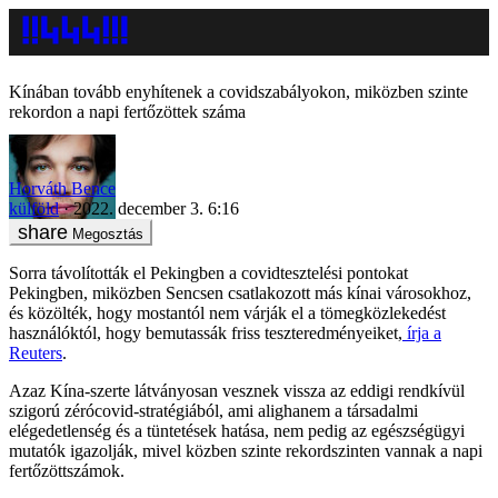
Kínában tovább enyhítenek a covidszabályokon, miközben szinte
rekordon a napi fertőzöttek száma
Horváth Bence
külföld
2022. december 3. 6:16
Megosztás
Sorra távolították el Pekingben a covidtesztelési pontokat
Pekingben, miközben Sencsen csatlakozott más kínai városokhoz,
és közölték, hogy mostantól nem várják el a tömegközlekedést
használóktól, hogy bemutassák friss teszteredményeiket,
írja a
Reuters
.
Azaz Kína-szerte látványosan vesznek vissza az eddigi rendkívül
szigorú zérócovid-stratégiából, ami alighanem a társadalmi
elégedetlenség és a tüntetések hatása, nem pedig az egészségügyi
mutatók igazolják, mivel közben szinte rekordszinten vannak a napi
fertőzöttszámok.