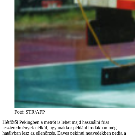
Fotó
:
STR/AFP
Hétfőtől Pekingben a metrót is lehet majd használni friss
teszteredmények nélkül, ugyanakkor például irodákban még
hatályban lesz az ellenőrzés. Egyes pekingi negyedekben pedig a