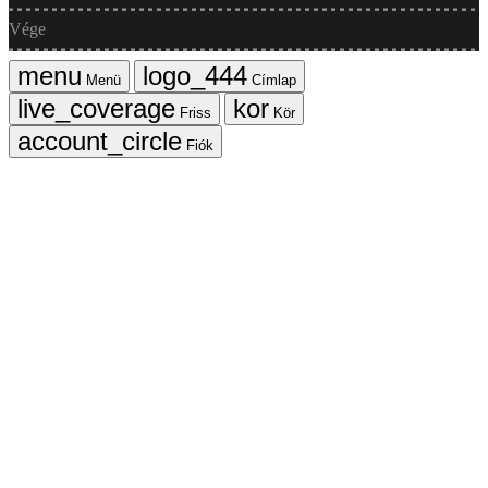
Vége
Menü
Címlap
Friss
Kör
Fiók