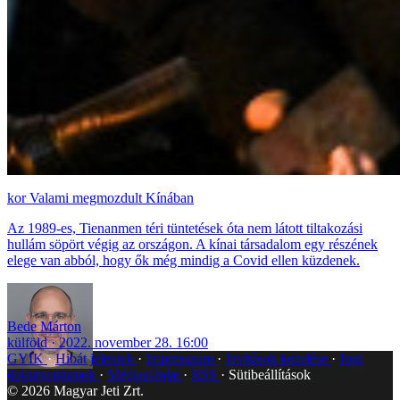
Valami megmozdult Kínában
Az 1989-es, Tienanmen téri tüntetések óta nem látott tiltakozási
hullám söpört végig az országon. A kínai társadalom egy részének
elege van abból, hogy ők még mindig a Covid ellen küzdenek.
Bede Márton
külföld
2022. november 28. 16:00
GYIK
Hibát jelentek
Impresszum
Javítások kezelése
Jogi
dokumentumok
Médiaajánlat
RSS
Sütibeállítások
©
2026
Magyar Jeti Zrt.