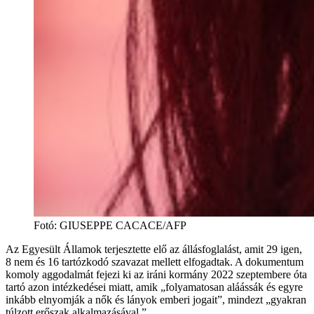
Fotó
:
GIUSEPPE CACACE/AFP
Az Egyesült Államok terjesztette elő az állásfoglalást, amit 29 igen,
8 nem és 16 tartózkodó szavazat mellett elfogadtak. A dokumentum
komoly aggodalmát fejezi ki az iráni kormány 2022 szeptembere óta
tartó azon intézkedései miatt, amik „folyamatosan aláássák és egyre
inkább elnyomják a nők és lányok emberi jogait”, mindezt „gyakran
túlzott erőszak alkalmazásával.”