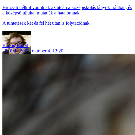
Hidzsáb nélkül vonulnak az utcán a középiskolás lányok Iránban, és
a középső ujjukat mutatják a hatalomnak
A tüntetések két és fél hét után is folytatódnak.
Bódog Bálint
külföld
2022. október 4. 13:20