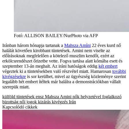
Fotó
:
ALLISON BAILEY/NurPhoto via AFP
Iránban három hónapja tartanak a
Mahsza Amíni
22 éves kurd nő
halálát követően kirobbant tüntetések. Amini nem viselte az
előírásoknak megfelelően a kötelező muszlim kendőt, ezért az
erkölcsrendészet őrizetbe vette. Fogva tartása alatt kómába esett és
szeptember 13-án meghalt. Az iráni hatóságok eddig
két embert
végeztek ki a tüntetésekben való részvétel miatt. Hamarosan
további
kivégzésekre
is sor kerülhet, mivel az ügyészség közleménye szerint
legalább hét embert ítéltek már halálra a demonstrációkban vállalt
szerepük miatt.
külföld
tüntetések
ensz
Mahsza Amini
nők helyzetével foglalkozó
bizottság
női jogok
kizárás
kivégzés
Irán
Kapcsolódó cikkek