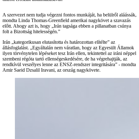
A szervezet nem tudja végezni fontos munkáját, ha belülről aláássák,
mondta Linda Thomas-Greenfield amerikai nagykövet a szavazás
előtt. Ahogy azt is, hogy „Irán tagsága ebben a pillanatban csúnya
folt a Bizottság hitelességén.”
Irán „kategorikusan elutasította és határozottan elítélte” az
állásfoglalást. „Egyáltalán nem váratlan, hogy az Egyesült Államok
ilyen törvénytelen lépéseket tesz Irán ellen, tekintettel az iráni néppel
szembeni régóta tartó ellenségeskedésére, de ha végrehajtják, az
rendkívül veszélyes lenne az ENSZ-rendszer integritására” - mondta
Amir Saeid Dzsalil Iravani, az ország nagykövete.