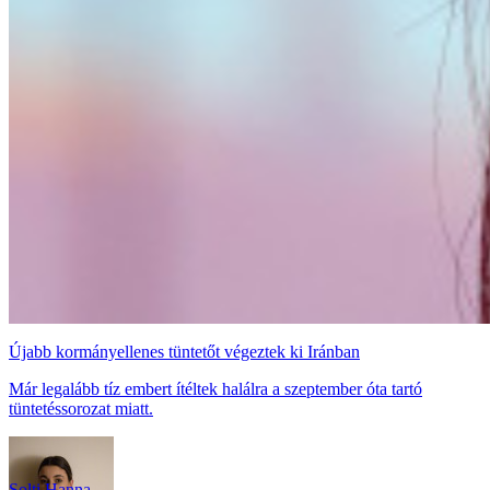
Újabb kormányellenes tüntetőt végeztek ki Iránban
Már legalább tíz embert ítéltek halálra a szeptember óta tartó
tüntetéssorozat miatt.
Solti Hanna