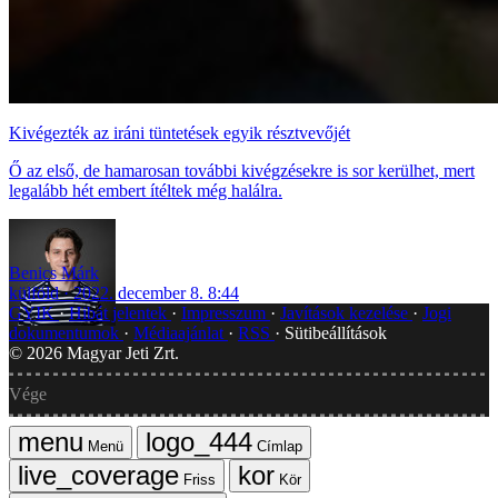
Kivégezték az iráni tüntetések egyik résztvevőjét
Ő az első, de hamarosan további kivégzésekre is sor kerülhet, mert
legalább hét embert ítéltek még halálra.
Benics Márk
külföld
2022. december 8. 8:44
GYIK
Hibát jelentek
Impresszum
Javítások kezelése
Jogi
dokumentumok
Médiaajánlat
RSS
Sütibeállítások
©
2026
Magyar Jeti Zrt.
Vége
Menü
Címlap
Friss
Kör