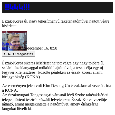
Észak-Korea új, nagy teljesítményű rakétahajtóművel hajtott végre
kísérletet
Boros Juli
külföld
2022. december 16. 8:58
Megosztás
Észak-Korea sikeres kísérletet hajtott végre egy nagy tolóerejű,
szilárd tüzelőanyaggal működő hajtóművel, a teszt célja egy új
fegyver kifejlesztése - közölte pénteken az észak-koreai állami
hírügynökség (KCNA).
Az eseményen jelen volt Kim Dzsong Un észak-koreai vezető - írta
a KCNA.
Az északnyugati Tongcsang-ri városnál lévő Szohe rakétakísérleti
telepen történt tesztről készült felvételeken Észak-Korea vezetője
látható, amint megtekintette a hajtóművet, amely élénksárga
lángokat lövellt ki.