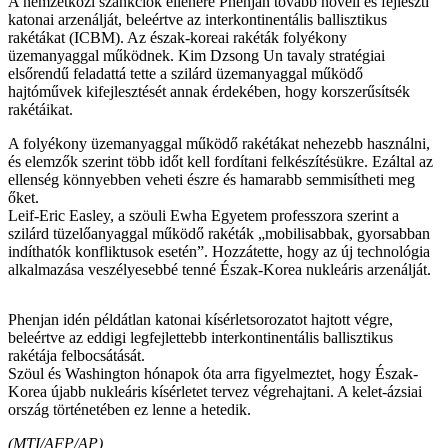
A nemzetközi szankciók ellenére Phenjan tovább növeli és fejleszti
katonai arzenálját, beleértve az interkontinentális ballisztikus
rakétákat (ICBM). Az észak-koreai rakéták folyékony
üzemanyaggal működnek. Kim Dzsong Un tavaly stratégiai
elsőrendű feladattá tette a szilárd üzemanyaggal működő
hajtóművek kifejlesztését annak érdekében, hogy korszerűsítsék
rakétáikat.
A folyékony üzemanyaggal működő rakétákat nehezebb használni,
és elemzők szerint több időt kell fordítani felkészítésükre. Ezáltal az
ellenség könnyebben veheti észre és hamarabb semmisítheti meg
őket.
Leif-Eric Easley, a szöuli Ewha Egyetem professzora szerint a
szilárd tüzelőanyaggal működő rakéták „mobilisabbak, gyorsabban
indíthatók konfliktusok esetén”. Hozzátette, hogy az új technológia
alkalmazása veszélyesebbé tenné Észak-Korea nukleáris arzenálját.
Phenjan idén példátlan katonai kísérletsorozatot hajtott végre,
beleértve az eddigi legfejlettebb interkontinentális ballisztikus
rakétája felbocsátását.
Szöul és Washington hónapok óta arra figyelmeztet, hogy Észak-
Korea újabb nukleáris kísérletet tervez végrehajtani. A kelet-ázsiai
ország történetében ez lenne a hetedik.
(MTI/AFP/AP)