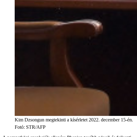
Kim Dzsongun megtekinti a kísérletet 2022. december 15-én.
Fotó
:
STR/AFP