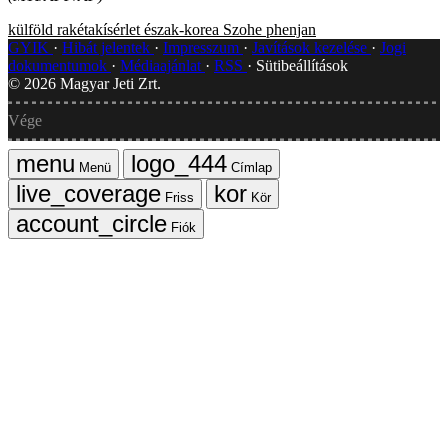
külföld
rakétakísérlet
észak-korea
Szohe
phenjan
GYIK
Hibát jelentek
Impresszum
Javítások kezelése
Jogi
dokumentumok
Médiaajánlat
RSS
Sütibeállítások
©
2026
Magyar Jeti Zrt.
Vége
Menü
Címlap
Friss
Kör
Fiók