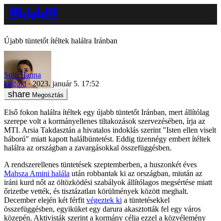
Újabb tüntetőt ítéltek halálra Iránban
Solti Hanna
külföld
2023. január 5. 17:52
Megosztás
Első fokon halálra ítéltek egy újabb tüntetőt Iránban, mert állítólag
szerepe volt a kormányellenes tiltakozások szervezésében, írja az
MTI. Arsia Takdasztán a hivatalos indoklás szerint "Isten ellen viselt
háború" miatt kapott halálbüntetést. Eddig tizennégy embert ítéltek
halálra az országban a zavargásokkal összefüggésben.
A rendszerellenes tüntetések szeptemberben, a huszonkét éves
Mahsza Amini halála
után robbantak ki az országban, miután az
iráni kurd nőt az öltözködési szabályok állítólagos megsértése miatt
őrizetbe vették, és tisztázatlan körülmények között meghalt.
December elején két férfit
végeztek ki
a tüntetésekkel
összefüggésben, egyiküket egy darura akasztották fel egy város
közepén. Aktivisták szerint a kormány célja ezzel a közvélemény