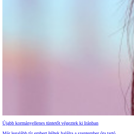
Újabb kormányellenes tüntetőt végeztek ki Iránban
Már legalább tíz embert ítéltek halálra a szeptember óta tartó