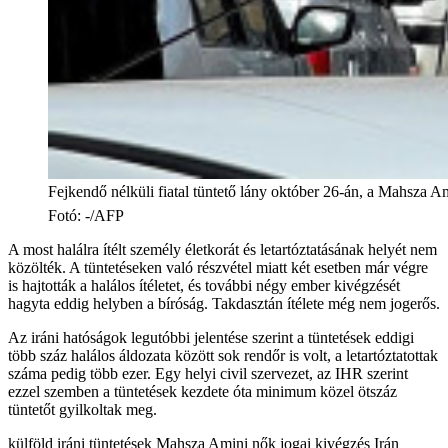
Fejkendő nélküli fiatal tüntető lány október 26-án, a Mahsza Am
Fotó
:
-/AFP
A most halálra ítélt személy életkorát és letartóztatásának helyét nem
közölték. A tüntetéseken való részvétel miatt két esetben már végre
is hajtották a halálos ítéletet, és további négy ember kivégzését
hagyta eddig helyben a bíróság. Takdasztán ítélete még nem jogerős.
Az iráni hatóságok legutóbbi jelentése szerint a tüntetések eddigi
több száz halálos áldozata között sok rendőr is volt, a letartóztatottak
száma pedig több ezer. Egy helyi civil szervezet, az IHR szerint
ezzel szemben a tüntetések kezdete óta minimum közel ötszáz
tüntetőt gyilkoltak meg.
külföld
iráni tüntetések
Mahsza Amini
nők jogai
kivégzés
Irán