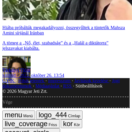
Hiába próbálták megakadályozni, összegyűltek a tüntetők Mahsza
Amini sírjánál Iránban
A tömeg a „Nő, élet, szabadság” és a „Halál a diktátorra”
jelszavakat kiabálta.
Tárkányi Flóra
külföld
2022. október 26. 13:54
GYIK
Hibát jelentek
Impresszum
Javítások kezelése
Jogi
dokumentumok
Médiaajánlat
RSS
Sütibeállítások
©
2026
Magyar Jeti Zrt.
Vége
Menü
Címlap
Friss
Kör