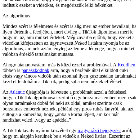
indítsuk ezeket a videókat, és megőrizzük lelki békénket.
Az algoritmus
Mindez azért is félelmetes és azért is alig meri az ember bevallani, ha
ilyen történik a feedjében, mert elvileg a TikTok tűpontosan méri le,
hogy mi az, ami minket érdekel. Még zavarba ejtőbb, hogy ezeket a
videókat kifejezetten az úgynevezett
Neked
listákra nyomja be az
algoritmus, aminek aztán tényleg az lenne a lényege, hogy a minket
valóban érdeklő tartalmakat mutassa.
Ahogy utánaolvastam, más is küzd ezzel a problémával. A
Redditen
többen is
panaszkodnak
arra, hogy a barátaik által elküldött cuki
cicás vagy táncos videók után azonnal ilyen gusztustalan tartalmakat
kezd el feldobálni a TikTok, pedig soha nem néztek efféléket.
Az
Atlantic
újságírója is felvetette a problémát azzal a felütéssel,
hogy a TikTok algoritmusa szerint ő egy borzalmas ember, mert csak
olyan tartalmakat dobál fel neki az oldal, amiket szerinte csak
borzalmas emberek néznek, például egy piros ruhás lányról, aki azt
suttogja a kamerába, hogy „abba a korba lépett, amikor már
randizhat veled...vagy az apáddal.”
A TikTok tavaly nyáron közzétett egy
magyarázó bejegyzést
arról,
hogy mi alapján kerülnek be a videók a Neked listára. Eszerint az