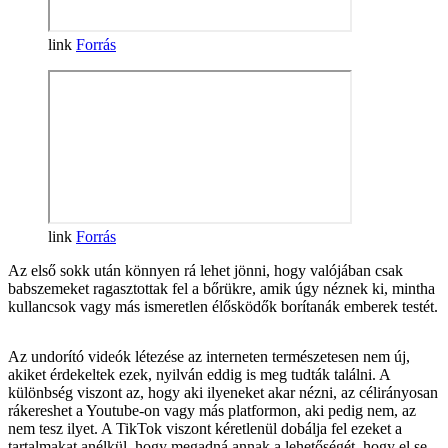
Forrás
Forrás
Az első sokk után könnyen rá lehet jönni, hogy valójában csak
babszemeket ragasztottak fel a bőrükre, amik úgy néznek ki, mintha
kullancsok vagy más ismeretlen élősködők borítanák emberek testét.
Az undorító videók létezése az interneten természetesen nem új,
akiket érdekeltek ezek, nyilván eddig is meg tudták találni. A
különbség viszont az, hogy aki ilyeneket akar nézni, az célirányosan
rákereshet a Youtube-on vagy más platformon, aki pedig nem, az
nem tesz ilyet. A TikTok viszont kéretlenül dobálja fel ezeket a
tartalmakat anélkül, hogy megadná annak a lehetőségét, hogy el se