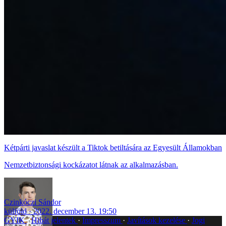
Kétpárti javaslat készült a Tiktok betiltására az Egyesült Államokban
Nemzetbiztonsági kockázatot látnak az alkalmazásban.
Czinkóczi Sándor
külföld
2022. december 13. 19:50
GYIK
Hibát jelentek
Impresszum
Javítások kezelése
Jogi