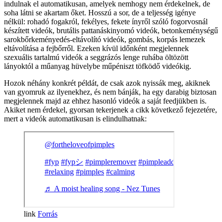
indulnak el automatikusan, amelyek nemhogy nem érdekelnek, de
soha látni se akartam őket. Hosszú a sor, de a teljesség igénye
nélkül: rohadó fogakról, fekélyes, fekete ínyről szóló fogorvosnál
készített videók, brutális pattanáskinyomó videók, betonkeménységű
sarokbőrkeményedés-eltávolító videók, gombás, korpás lemezek
eltávolítása a fejbőrről. Ezeken kívül időnként megjelennek
szexuális tartalmú videók a seggrázós lenge ruhába öltözött
lányoktól a műanyag hüvelybe műpéniszt töfködő videókig.
Hozok néhány konkrét példát, de csak azok nyissák meg, akiknek
van gyomruk az ilyenekhez, és nem bánják, ha egy darabig biztosan
megjelennek majd az ehhez hasonló videók a saját feedjükben is.
Akiket nem érdekel, gyorsan tekerjenek a cikk következő fejezetére,
mert a videók automatikusan is elindulhatnak:
Forrás