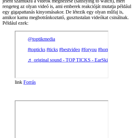
jelent számukra a videók megnézése (satisfying to watch), mert
rengeteg az olyan videó is, ami emberek reakcióját mutatja például
egy gigapattanás kinyomásakor. De létezik egy olyan műfaj is,
amikor kamu megbotránkoztató, gusztustalan videókat csinálnak.
Például ezek:
Forrás