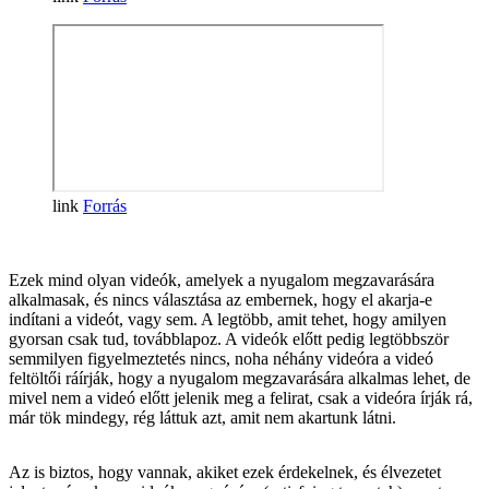
Forrás
Ezek mind olyan videók, amelyek a nyugalom megzavarására
alkalmasak, és nincs választása az embernek, hogy el akarja-e
indítani a videót, vagy sem. A legtöbb, amit tehet, hogy amilyen
gyorsan csak tud, továbblapoz. A videók előtt pedig legtöbbször
semmilyen figyelmeztetés nincs, noha néhány videóra a videó
feltöltői ráírják, hogy a nyugalom megzavarására alkalmas lehet, de
mivel nem a videó előtt jelenik meg a felirat, csak a videóra írják rá,
már tök mindegy, rég láttuk azt, amit nem akartunk látni.
Az is biztos, hogy vannak, akiket ezek érdekelnek, és élvezetet