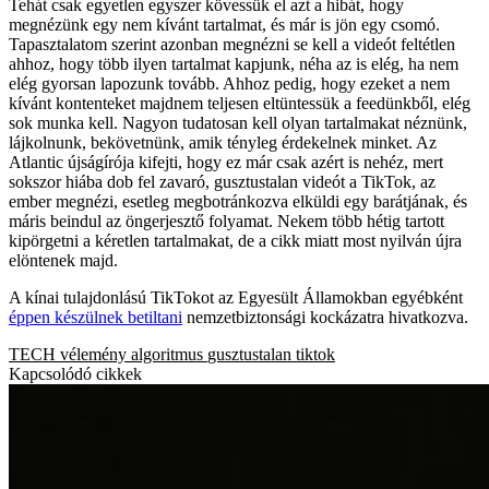
Tehát csak egyetlen egyszer kövessük el azt a hibát, hogy
megnézünk egy nem kívánt tartalmat, és már is jön egy csomó.
Tapasztalatom szerint azonban megnézni se kell a videót feltétlen
ahhoz, hogy több ilyen tartalmat kapjunk, néha az is elég, ha nem
elég gyorsan lapozunk tovább. Ahhoz pedig, hogy ezeket a nem
kívánt kontenteket majdnem teljesen eltüntessük a feedünkből, elég
sok munka kell. Nagyon tudatosan kell olyan tartalmakat néznünk,
lájkolnunk, bekövetnünk, amik tényleg érdekelnek minket. Az
Atlantic újságírója kifejti, hogy ez már csak azért is nehéz, mert
sokszor hiába dob fel zavaró, gusztustalan videót a TikTok, az
ember megnézi, esetleg megbotránkozva elküldi egy barátjának, és
máris beindul az öngerjesztő folyamat. Nekem több hétig tartott
kipörgetni a kéretlen tartalmakat, de a cikk miatt most nyilván újra
elöntenek majd.
A kínai tulajdonlású TikTokot az Egyesült Államokban egyébként
éppen készülnek betiltani
nemzetbiztonsági kockázatra hivatkozva.
TECH
vélemény
algoritmus
gusztustalan
tiktok
Kapcsolódó cikkek