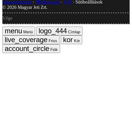
dokumentumok
Médiaajánlat
RSS
Sütibeállítások
©
2026
Magyar Jeti Zrt.
Vége
Menü
Címlap
Friss
Kör
Fiók