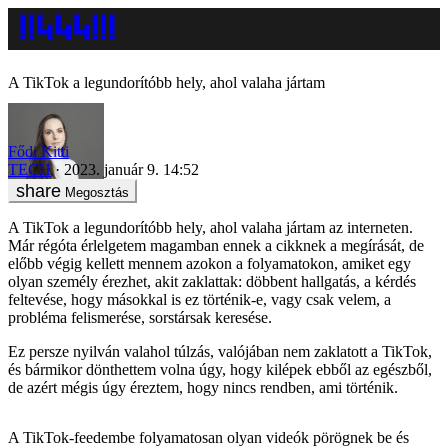
A TikTok a legundorítóbb hely, ahol valaha jártam
Fődi Kitti
TECH
2023. január 9. 14:52
Megosztás
A TikTok a legundorítóbb hely, ahol valaha jártam az interneten.
Már régóta érlelgetem magamban ennek a cikknek a megírását, de
előbb végig kellett mennem azokon a folyamatokon, amiket egy
olyan személy érezhet, akit zaklattak: döbbent hallgatás, a kérdés
feltevése, hogy másokkal is ez történik-e, vagy csak velem, a
probléma felismerése, sorstársak keresése.
Ez persze nyilván valahol túlzás, valójában nem zaklatott a TikTok,
és bármikor dönthettem volna úgy, hogy kilépek ebből az egészből,
de azért mégis úgy éreztem, hogy nincs rendben, ami történik.
A TikTok-feedembe folyamatosan olyan videók pörögnek be és