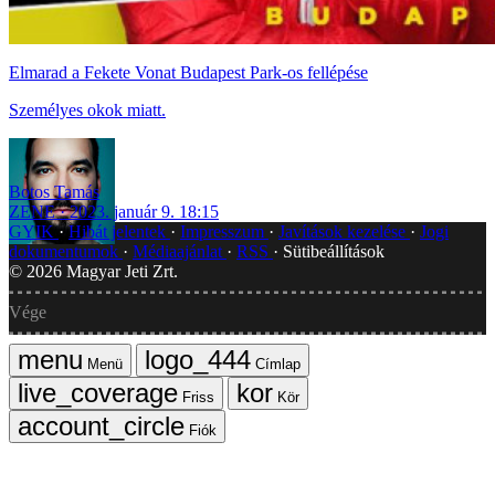
Elmarad a Fekete Vonat Budapest Park-os fellépése
Személyes okok miatt.
Botos Tamás
ZENE
2023. január 9. 18:15
GYIK
Hibát jelentek
Impresszum
Javítások kezelése
Jogi
dokumentumok
Médiaajánlat
RSS
Sütibeállítások
©
2026
Magyar Jeti Zrt.
Vége
Menü
Címlap
Friss
Kör
Fiók