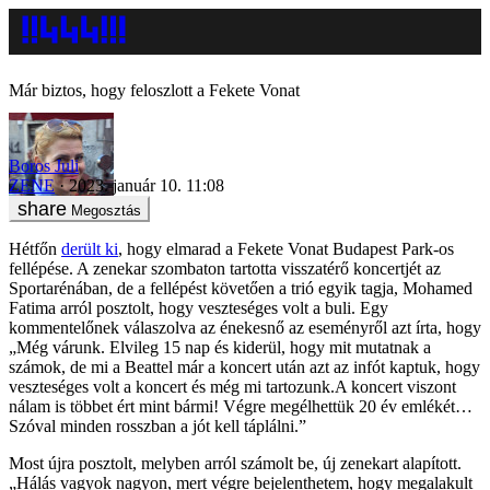
Már biztos, hogy feloszlott a Fekete Vonat
Boros Juli
ZENE
2023. január 10. 11:08
Megosztás
Hétfőn
derült ki
, hogy elmarad a Fekete Vonat Budapest Park-os
fellépése. A zenekar szombaton tartotta visszatérő koncertjét az
Sportarénában, de a fellépést követően a trió egyik tagja, Mohamed
Fatima arról posztolt, hogy veszteséges volt a buli. Egy
kommentelőnek válaszolva az énekesnő az eseményről azt írta, hogy
„Még várunk. Elvileg 15 nap és kiderül, hogy mit mutatnak a
számok, de mi a Beattel már a koncert után azt az infót kaptuk, hogy
veszteséges volt a koncert és még mi tartozunk.A koncert viszont
nálam is többet ért mint bármi! Végre megélhettük 20 év emlékét…
Szóval minden rosszban a jót kell táplálni.”
Most újra posztolt, melyben arról számolt be, új zenekart alapított.
„Hálás vagyok nagyon, mert végre bejelenthetem, hogy megalakult