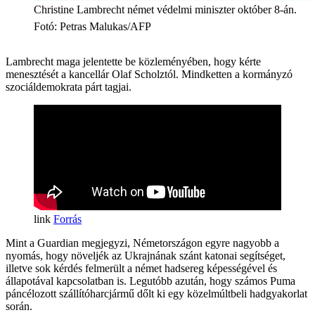
Christine Lambrecht német védelmi miniszter október 8-án.
Fotó
:
Petras Malukas/AFP
Lambrecht maga jelentette be közleményében, hogy kérte
menesztését a kancellár Olaf Scholztól. Mindketten a kormányzó
szociáldemokrata párt tagjai.
Forrás
Mint a Guardian megjegyzi, Németországon egyre nagyobb a
nyomás, hogy növeljék az Ukrajnának szánt katonai segítséget,
illetve sok kérdés felmerült a német hadsereg képességével és
állapotával kapcsolatban is. Legutóbb azután, hogy számos Puma
páncélozott szállítóharcjármű dőlt ki egy közelmúltbeli hadgyakorlat
során.