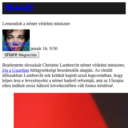
Lemondott a német védelmi miniszter
Horváth Bence
külföld
2023. január 16. 9:50
Megosztás
Bejelentette távozását Christine Lambrecht német védelmi miniszter,
írja a Guardian
hírügynökségi beszámolók alapján. Az elmúlt
időszakban Lambrecht sok kritikát kapott azzal kapcsolatban, hogy
képes lesz-e levezényelni a német haderő reformját, ami az Ukrajna
ellen indított orosz háború következtében vált fontos kérdéssé.