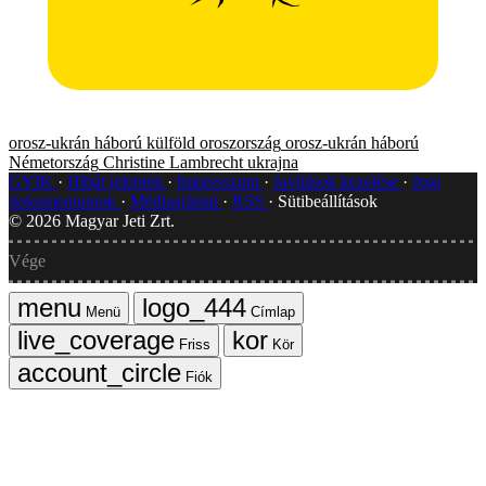
orosz-ukrán háború
külföld
oroszország
orosz-ukrán háború
Németország
Christine Lambrecht
ukrajna
GYIK
Hibát jelentek
Impresszum
Javítások kezelése
Jogi
dokumentumok
Médiaajánlat
RSS
Sütibeállítások
©
2026
Magyar Jeti Zrt.
Vége
Menü
Címlap
Friss
Kör
Fiók