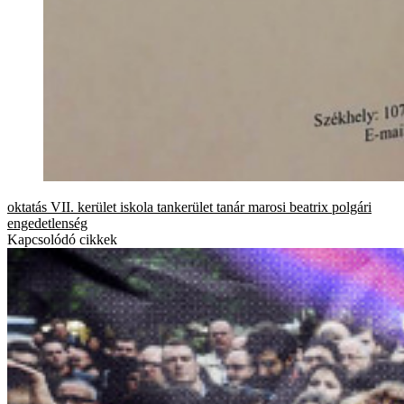
oktatás
VII. kerület
iskola
tankerület
tanár
marosi beatrix
polgári
engedetlenség
Kapcsolódó cikkek