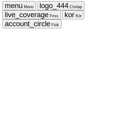
Menü
Címlap
Friss
Kör
Fiók