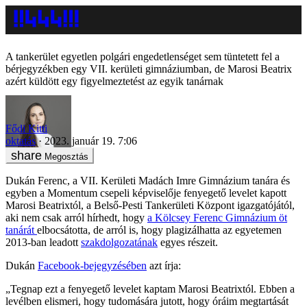
A tankerület egyetlen polgári engedetlenséget sem tüntetett fel a
bérjegyzékben egy VII. kerületi gimnáziumban, de Marosi Beatrix
azért küldött egy figyelmeztetést az egyik tanárnak
Fődi Kitti
oktatás
2023. január 19. 7:06
Megosztás
Dukán Ferenc, a VII. Kerületi Madách Imre Gimnázium tanára és
egyben a Momentum csepeli képviselője fenyegető levelet kapott
Marosi Beatrixtól, a Belső-Pesti Tankerületi Központ igazgatójától,
aki nem csak arról hírhedt, hogy
a Kölcsey Ferenc Gimnázium öt
tanárát
elbocsátotta, de arról is, hogy plagizálhatta az egyetemen
2013-ban leadott
szakdolgozatának
egyes részeit.
Dukán
Facebook-bejegyzésében
azt írja:
„Tegnap ezt a fenyegető levelet kaptam Marosi Beatrixtól. Ebben a
levélben elismeri, hogy tudomására jutott, hogy óráim megtartását