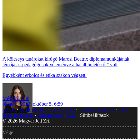
A kölcseys tanárokat kirúgó Marosi Beatrix diplomamunkájának
témája a „pedagógusok véleménye a halálbüntetésről” volt
Egyébként erkölcs és etika szakon végzett.
Mészáros Juli
oktatás
2022. október 5. 6:59
GYIK
Hibát jelentek
Impresszum
Javítások kezelése
Jogi
dokumentumok
Médiaajánlat
RSS
Sütibeállítások
©
2026
Magyar Jeti Zrt.
Vége