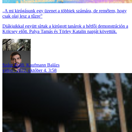
„A mi kirúgásunk egy üzenet a többiek számára, de remélem, hogy
csak olaj lesz a tűzre”
Diákjaikkal együtt sírtak a kirúgott tanárok a hétfői demonstráción a
Kölcsey előtt. Palya Tamás és Törley Katalin napját követtük.
Szász Zsófi
,
Kaufmann Balázs
video
2022. október 4. 3:58