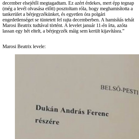
december elsejétől megtagadtam. Ez azért érdekes, mert épp tegnap
(még a levél olvasása előtt) posztoltam róla, hogy meghamisította a
tankerület a bérjegyzékünket, és egyetlen óra polgári
engedetlenséget se tüntetett fel rajta decemberben. A hamisítás tehát
Marosi Beatrix tudtával történt. A levelet január 11-én írta, azóta
lassan egy hét eltelt, a bérjegyzék máig sem került kijavításra.”
Marosi Beatrix levele: